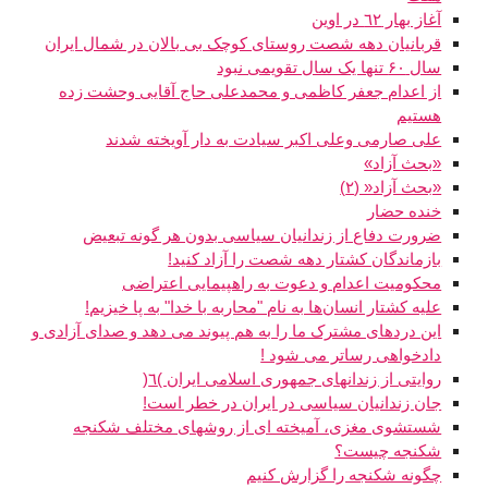
آغاز بهار ٦٢ در اوین
قربانیان دهه شصت روستای کوچک بی بالان در شمال ایران
سال ۶۰ تنها یک سال تقویمی نبود
از اعدام جعفر کاظمی و محمدعلی حاج آقایی وحشت زده
هستیم
علی صارمی وعلی اکبر سیادت به دار آویخته شدند
«بحث آزاد»
«بحث آزاد« (٢)
خنده حضار
ضرورت دفاع از زندانیان سیاسی بدون هر گونه تبعیض
بازماندگان کشتار دهه شصت را آزاد کنيد!
محکوميت اعدام و دعوت به راهپيمايی اعتراضی
عليه کشتار انسان‌ها به نام "محاربه با خدا" به پا خيزيم!
اين دردهای مشترک ما را به هم پيوند می دهد و صدای آزادی و
دادخواهی رساتر می شود !
روايتی از زندانهای جمهوری اسلامی ايران )٦(
جان زندانیان سیاسی در ایران در خطر است!
شستشوی مغزی، آمیخته ای از روشهای مختلف شکنجه
شکنجه چیست؟
چگونه شکنجه را گزارش کنیم