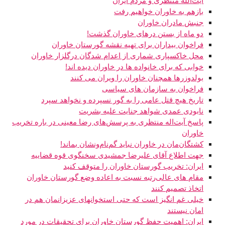
آيت‌الله منتظری و مردم ايران
بازهم به خاوران خواهیم رفت
جنبش مادران خاوران
دو ماه از بستن درهای خاوران گذشت!
فراخوان بیداران برای تهیه نقشه گورستان خاوران
محل خاکسپاری شماری از اعدام شدگان درگلزار خاوران
خوابی که برای خانواده ها در خاوران دیده اند!
بولدوزرها همچنان خاوران را ویران می کنند
فراخوان به سازمان های سیاسی
تاریخ هیچ قتل عامی را به گور نسپرده و نخواهد سپرد
نابودی عمدی شواهد جنایت علیه بشریت
پاسخ آیت‌اله منتظری به پرسش‌های رضا معینی در باره تخریب
خاوران
کشتگان‌مان در خاوران نباید گم‌نام‌ونشان بماند!
جهت اطلاع آقای علیرضا جمشیدی سخنگوی قوه قضاییه
ایران: تخریب گورستان خاوران را متوقف کنید
مقام های عالی‌رتبه نسبت به اعاده وضع گورستان خاوران
اتخاذ تصمیم كنند
خیلی غم انگیز است که حتی استخوانهای عزیزانمان هم در
امان نیستند
ایران: اهمیت حفظ گورستان خاوران برای تحقیقات در مورد