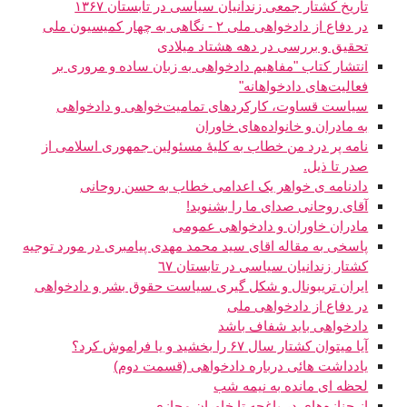
تاریخ کشتار جمعی زندانیان سیاسی در تابستان ۱۳۶۷
در دفاع از دادخواهی ملی ٢ - نگاهی به چهار کمیسیون‌ ملی
تحقیق و بررسی در دهه هشتاد میلادی
انتشار کتاب "مفاهیم دادخواهی به زبان ساده و مروری بر
فعالیت‌های دادخواهانه"
سیاست قساوت، کارکردهای تمامیت‌خواهی و دادخواهی
به مادران و خانواده‌های خاوران
نامه پر درد من خطاب به کلیۀ مسئولین جمهوری اسلامی از
صدر تا ذیل.
دادنامه ی خواهر یک اعدامی خطاب به حسن روحانی
آقای روحانی صدای ما را بشنوید!
مادران خاوران و دادخواهی عمومی
پاسخی به مقاله اقای سید محمد مهدی پیامبری در مورد توجیه
کشتار زندانیان سیاسی در تابستان ٦٧
ایران تریبونال و شکل گیری سیاست حقوق بشر و دادخواهی
در دفاع از دادخواهی ملی
دادخواهی باید شفاف باشد
آیا میتوان کشتار سال ۶۷ را بخشید و یا فراموش کرد؟
یادداشت هائی درباره دادخواهی (قسمت دوم)
لحظه ای مانده به نیمه شب
از جنازه‌های در باغچه تا خاوران مجازی