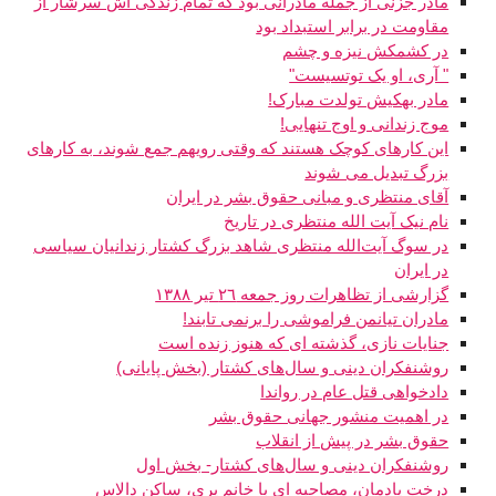
مادر جزنی از جمله مادرانی بود که تمام زندگی اش سرشار از
مقاومت در برابر استبداد بود
در کشمکش نیزه و چشم
" آری، او یک توتسی‏ست"
مادر بهکیش تولدت مبارک!
موج زندانی و اوج تنهایی!
این کارهای کوچک هستند که وقتی رویهم جمع شوند، به کارهای
بزرگ تبدیل می شوند
آقای منتظری و مبانی حقوق بشر در ایران
نام نیک آیت الله منتظری در تاریخ
در سوگ آیت‌الله منتظری شاهد بزرگ کشتار زندانیان سیاسی
در ایران
گزارشی از تظاهرات روز جمعه ٢٦ تیر ١٣٨٨
مادران تیانمن فراموشی را برنمی تابند!
جنایات نازی، گذشته ای که هنوز زنده است
روشنفکران دینی و سال‌های کشتار (بخش پایانی)
دادخواهی قتل عام در رواندا
در اهمیت منشور جهانی حقوق بشر
حقوق بشر در پيش از انقلاب
روشنفکران دینی و سال‌های کشتار- بخش اول
درخت یادمان، مصاحبه ای با خانم پری، ساکن دالاس