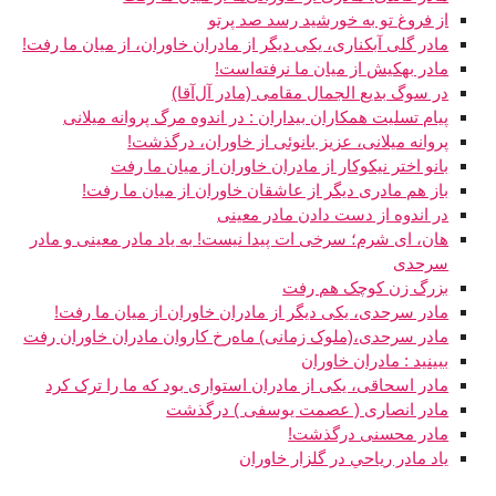
از فروغ تو به خورشید رسد صد پرتو
مادر گلی آبکناری، یکی دیگر از مادران خاوران، از میان ما رفت!
مادر بهکیش از میان ما نرفته‌است!
در سوگ بدیع الجمال مقامی (مادر آل‌آقا)
پیام تسلیت همکاران بیداران : در اندوه مرگ پروانه میلانی
پروانه میلانی، عزیز بانوئی از خاوران، درگذشت!
بانو اختر نیکوکار از مادران خاوران از میان ما رفت
باز هم مادری دیگر از عاشقان خاوران از میان ما رفت!
در اندوه از دست دادن مادر معینی
هان، ای شرم؛ سرخی ات پیدا نیست! به یاد مادر معینی و مادر
سرحدی
بزرگ زن کوچک هم رفت
مادر سرحدی، یکی دیگر از مادران خاوران از میان ما رفت!
مادر سرحدی،(ملوک زمانی) ماه‌رخ کاروان مادران خاوران رفت
ببینید : مادران خاوران
مادر اسحاقی، یکی از مادران استواری بود که ما را ترک کرد
مادر انصاری ( عصمت یوسفی ) درگذشت
مادر محسنی درگذشت!
ياد مادر رياحي در گلزار خاوران