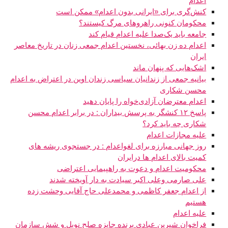
اعدام
کنش‌گری برای «ایرانی بدون اعدام» ممکن است
محکومان کنونی راهروهای مرگ کیستند؟
جامعه باید یک‌صدا علیه اعدام قیام کند
اعدام ده زن بهائی، نخستین اعدام جمعی زنان در تاریخ معاصر
ایران
اشک‌هایی که پنهان ماند
بیانیه جمعی از زندانیان سیاسی زندان اوین در اعتراض به اعدام
محسن شکاری
اعدام معترضان آزادی‌خواه را پایان دهید
پاسخ ۱۲ کنشگر به پرسش بیداران : در برابر اعدام محسن
شکاری چه باید کرد؟
علیه مجازات اعدام
روز جهانی مبارزه برای لغواعدام : در جستجوی ریشه های
کمیت بالای اعدام ها درایران
محکوميت اعدام و دعوت به راهپيمايی اعتراضی
علی صارمی وعلی اکبر سیادت به دار آویخته شدند
از اعدام جعفر کاظمی و محمدعلی حاج آقایی وحشت زده
هستیم
علیه اعدام
فراخوان شیرین عبادی برنده جایزه صلح نوبل و شش سازمان