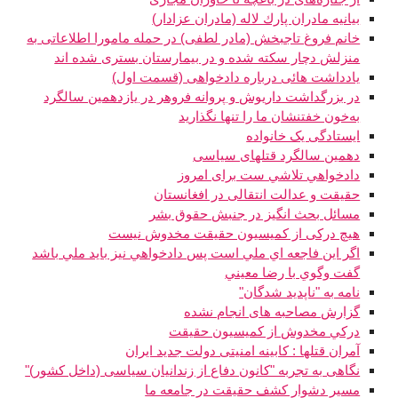
بيانيه مادران پارك لاله (مادران عزادار)
خانم فروغ تاجبخش (مادر لطفی) در حمله مامورا اطلاعاتی به
منزلش دچار سکته شده و در بیمارستان بستری شده اند
یادداشت هائی درباره دادخواهی (قسمت اول)
در بزرگداشت داریوش و پروانه فروهر در یازدهمین سالگرد
به‌خون خفتنشان ما را تنها نگذارید
ایستادگی یک خانواده
دهمین سالگرد قتلهای سیاسی
دادخواهي تلاشي ست برای امروز
حقيقت و عدالت انتقالی در افغانستان
مسائل بحث انگیز در جنبش حقوق بشر
هیچ درکی از کمیسیون حقیقت مخدوش نیست
اگر اين فاجعه اي ملي است پس دادخواهي نيز بايد ملي باشد
گفت وگوي با رضا معيني
نامه به "ناپديد شدگان"
گزارش مصاحبه های انجام نشده
دركي مخدوش از كميسيون حقيقت
آمران قتلها : کابینه امنیتی دولت جدید ایران
نگاهی به تجربه "کانون دفاع از زندانیان سیاسی (داخل کشور)"
مسیر دشوار کشف حقیقت در جامعه ما