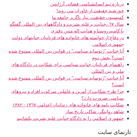
درباره تیم انسانشناسی قضائی آرژانتین
خورشيد حقيقت از خاوران مي رويد!
كميسيون حقيقت، نياز ناگزير جامعه ما
سال ٦٧ ،جنايت برعليه بشريت و دادگاههاى بين المللى گفتگو
با كامبيزروستا و هدايت اله متين دفتری
در دفاع از خواسته های خانواده های قربانیان جنایتهای دولت
جمهوری اسلامی
آیا جنایت "ژنوساید سیاسی" در قوانین بین المللی ممنوع شده
است؟ بخش دوم
راهنمای قربانيان جنايت سياسي برای شکايت در دادگاه های
ملي و بين المللي
آیا جنایت "ژنوساید سیاسی" در قوانین بین المللی ممنوع شده
است؟
چرا طرح شکایت از آمرین و عاملین سرکوب افراد و نیروهای
سیاسی ضرورت دارد؟
شکايت نامه های خانواده های زندانيان اعدامي ١٣٦٧ - ١٣٨٢
شاهد روايتگر، شاکي تاريخ ساز
جمهوري اسلامي را به دادگاه جنايت عليه بشريت بكشانيم
تارنماى سايت