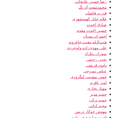
رضا حسین علیخانی
محمدسعید آذرنگ
قدرت فاضلی
غلام جلیل کهنه‌شهری
صادق اخوت
حسین اخوت مقدم
احمد ادریسیان
هبت‌الـله معینی‌چاغروند
علی مهدی‌زاده‌ ولوجردی
سوزان نیکزاد
یحیی رحیمی
داوود قریشی
عباس تمبرچی
حسن مشینی لنگرودی
امیر باقری
مهناز نجاری
حمید مدبر
حمید ترکی
مجید کیانی
مهوش جوکار دریس
احمدرضا شفیعی‌زاده