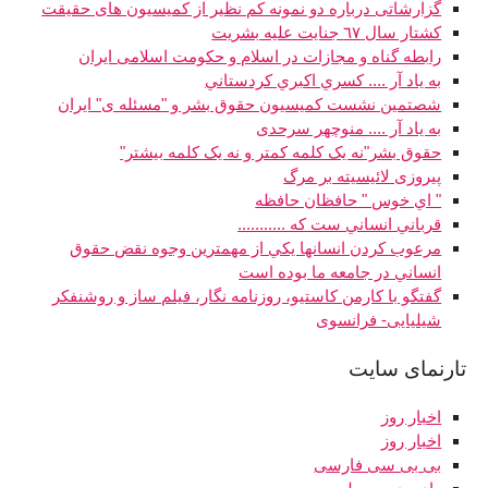
گزارشاتی درباره دو نمونه کم نظیر از کمیسیون های حقیقت
كشتار سال ٦٧ جنايت عليه بشريت
رابطه گناه و مجازات در اسلام و حكومت اسلامى ايران
به ياد آر .... کسري اکبري کردستاني
شصتمين نشست کميسيون حقوق بشر و "مسئله ی" ايران
به ياد آر .... منوچهر سرحدی
حقوق بشر"نه يک کلمه کمتر و نه يک کلمه بيشتر"
پيروزی لائيسيته بر مرگ
" اي خوس " حافظان حافظه
قرباني انساني ست که ...........
مرعوب كردن انسانها يكي از مهمترين وجوه نقض حقوق
انساني در جامعه ما بوده است
گفتگو با کارمن کاستیو، روزنامه نگار، فیلم ساز و روشنفکر
شیلیایی- فرانسوی
تارنماى سايت
اخبار روز
اخبار روز
بی بی سی فارسی