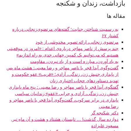
بازداشت، زندان و شکنجه
مقاله ها
به رسمیت شناختن جنایت؛ گفته‌های مرتضوی‌زنجانی درباره
کشتار ۶۷
مرتضوی زنجانی، ارائه تصویر مخدوشی از خود
چند پرسش از ناصر مهاجر درباره‌ی اعدام : «امروز در موقعیتی
هستیم که می‌توانیم یک کمپین جهانی جدی به راه اندازیم»
به یاد آوردن، مبارزه است و از یاد نبردن، مقاومت
گفت‌وگوی آیدا قجر با ناصر مهاجر و رضا معینی: هشت ماه پس
از پایداری جنبش زن، زندگی، آزادی؛ «فریب» عفو حکومت و
تهدید دستاوردهای حجاب اختیاری زنان
گفتگوی آیدا قجر با ناصر مهاجر و رضا معینی : پنج ماه پایداری
جنبش زن، زندگی، آزادی و چرایی «عفو» زندانیان سیاسی
پایداری در برابر سرکوب، گفت‌وگوی آیدا قجر با ناصر مهاجر و
رضا معینی
دکتر شکنجه گر
دوازده سال گذشت! … تابستان هشتاد و هشت و آن ماهِ تیر.
مسعود عليزاده