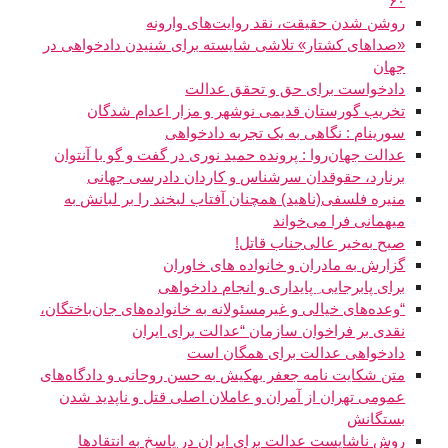
۶۰
روشن شدن حقیقت، نقد روایت‌های وارونه
«صداهای کشتار» تلاشی شایسته برای شنیدن دادخواهی در
جهان
دادخواست برای حق و تحقق عدالت
تخریب گورستان قدیمی نوشهر و مزار اعدام شدگان
سورینام : نگاهی به یک تجربه دادخواهی
عدالت جهان‌روا : پرونده حمید نوری در گفت و گو با آنتوان
برنارد، حقوقدان سرشناس و کاردان دادرسی جهانی
منیره فلسفی(ناهید) همچنان آفتاب لبخند را بر لبانش به
میهمانی فرا می‌خواند
صبح به‌خیر عالی‌جناب قاتل!
گزارش به مادران و خانواده های خاوران
برای پابرجایی ِ پایداری و انجام دادخواهی
“وعده‌های خیالی و غیرمسئولانه به خانواده‌های جان‌باختگان،
نقدی بر فراخوان سازمان “عدالت برای ایران
دادخواهی عدالت برای همگان است
متن شکایت نامه جعفر بهکیش به حسن روحانی و دادگاه‌های
عمومی تهران از آمران و عاملان اصلی قتل و ناپدید شدن
بستگانش
روش ناشایست عدالت برای ایران در پاسخ به انتقادها