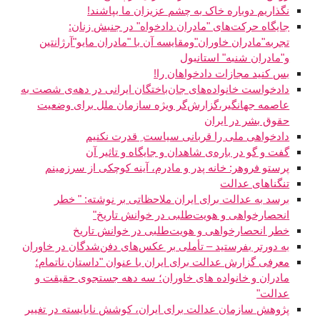
نگذاریم دوباره خاک به چشم عزیزان ما بپاشند!
جایگاه حرکت‌های "مادران دادخواه" در جنبش زنان:
تجربه"مادران خاوران"ومقایسه آن با "مادران مایو"آرژانتین
و"مادران شنبه" استانبول
بس کنید مجازات دادخواهان را!
دادخواست خانواده‌های جان‌باختگان ایرانی در دهه‌ی شصت به
عاصمه جهانگیر،گزارش‌گر‌ ویژه سازمان ملل برای وضعیت
حقوق بشر در ایران
دادخواهی ملی را قربانی سیاست ِ قدرت نکنیم
گفت و گو در باره‌ی شاهدان و جايگاه و تاثير آن
پرستو فروهر: خانه پدر و مادرم، آینه کوچکی از سرزمینم
تنگناهای عدالت
برسد به عدالت برای ایران ملاحظاتی بر نوشته: " خطر
انحصارخواهی و هویت‌طلبی در خوانش تاریخ"
خطر انحصارخواهی و هویت‌طلبی در خوانش تاریخ
به دورتر بفرستید – تأملی بر عکس‌های دفن‌شدگان در خاوران
معرفی گزارش عدالت برای ایران با عنوان "داستان ناتمام؛
مادران و خانواده های خاوران؛ سه دهه جستجوی حقیقت و
عدالت"
پژوهش سازمان عدالت برای ایران، کوشش نابایسته در تغییر