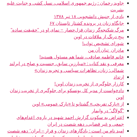
جاوید رحمان : رژیم جمهوری اسلامی، نسل کشی و جنایت علیه
بشریت
یادی از جنبش دانشجویی ۱۸ تیر ۱۳۷۸
جایگاه زنان در پرونده کشتار تابستان ۶۷
مرگ شکنجه‌گر زندان قزل‌حصار − نمای او در "حقیقت‌ ساده"
پنج درنگ از ملاقات در اوین
شورای تشخیص تواب!
مادران ِ تیان آن من
خانم فاطمه صادقی، شما هم مسئول هستید!
معرفی و نقد کتاب : «مبارزین سابق، جنسیت و صلح در ایرلند
شمالی: زنان، تظاهرات سیاسی و تجربه زندان»
ارتداد
کارزار جلوگیری از تخریب زندان اوین!
دادخواست از مدیر کل یونسکو برای جلوگیری از تخریب زندان
اوین
از «پارک تفریحی» گشتاپو تا «پارک عمومی» اوین
"گولاگ" در وایمار
اعتراض به سکوت گزارش احمد شهید در باره‌ی اعدام‌های
جمعی و غیر قضایی، دهه شصت در ایران
امید نام من است : یادگارهای زندان و فرار – ایران٬ دهه شصت