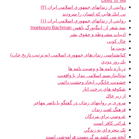
Lived To Tell
روايتي از زندانهاي جمهوري اسلامي ايران (٢)
ني لبك هايي كه انسان را سرودند
روايتي از زندانهاي جمهوري اسلامي ايران (١)
سه شعر از: اینگبورگ باهمن Ingebourg Bachman
ادبیات مشروطه و حقوق بشر
خال کوبی
نوبت ما
کتابشناسی زندان‌های جمهوری اسلامی (به ترتیب تاریخ چاپ)
يك روز دودي
درباره نامه ها و وصیت نامه ها
توتالیتاریسم اسلامی پندار یا واقعیت
خشونت خانگي، ايجاد وحشت دائمي
شكوفه هاي درخت انار
از زير خاك
مروری بر روایتهای زندان در گفتگو با ناصر مهاجر
فرهنگ لغت زندان
عروسي براي مردگان
مُرائي كافر است
تک پنجره اي به زندگي
آنچه مي کشد مرگ نيست فراموشي است