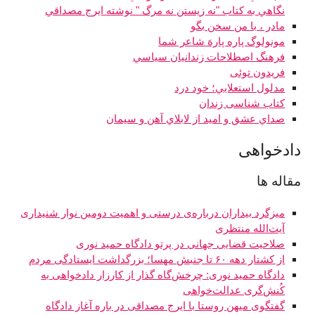
نگاهي به کتاب "نه زيستن نه مرگ " نوشته ايرج مصداقي
مادر ، با من سخن بگو
مونولوگ پاره پارهَ شاعر شما
فرهنگ اصطلاحات زندانيان سياسي
فريدون توئى
مدلول استعلايي؛ خود درد
کتاب شناسی زندان
صداي عشق و اميد از لابلاي آهن و سيمان
دادخواهی
مقاله ها
میزگرد بیداران درباره‌ی درستی و اهمیت دومین نوار شنیداری
آیت‌الله منتظری
صلاحیت قضایی جهانی در پرتو دادگاه حمید نوری
از کشتار دهه ۶۰ تا جنبش مهسا؛ بزرگداشت ایستادگی مردم
دادگاه حمید نوری: چرخش‌گاه گذار از کارزار دادخواهی به
کُنش‌گری عدالت‌خواهی
گفتگوی میهن روستا با ایرج مصداقی در باره آغاز دادگاه