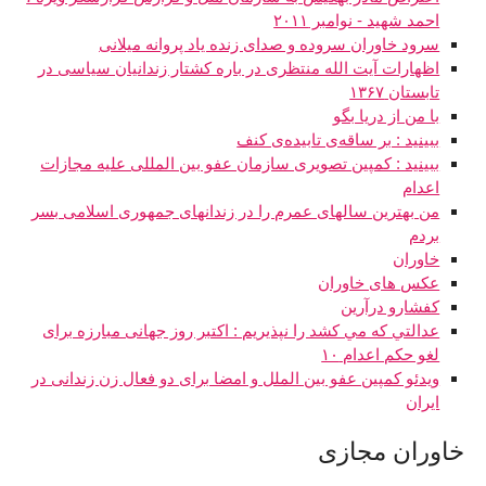
احمد شهید - نوامبر ۲۰۱۱
سرود خاوران سروده و صدای زنده یاد پروانه میلانی
اظهارات آیت الله منتظری در باره کشتار زندانیان سیاسی در
تابستان ۱۳۶۷
با من از دریا بگو
ببینید : بر ساقه‌ی تابیده‌ی کنف
ببینید : کمپین تصویری سازمان عفو بین المللی علیه مجازات
اعدام
من بهترین سالهای عمرم را در زندانهای جمهوری اسلامی بسر
بردم
خاوران
عکس های خاوران
کفشارو درآرین
عدالتي که مي کشد را نپذيريم : اکتبر روز جهانی مبارزه برای
لغو حکم اعدام ١٠
ویدئو کمپين عفو بين الملل و امضا برای دو فعال زن زندانی در
ایران
خاوران مجازی