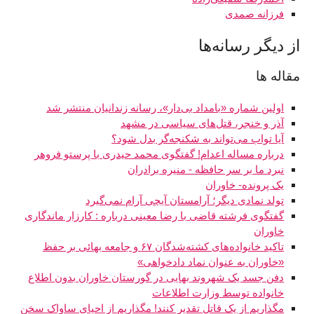
فرزانه صمدی
از دیگر رسانه‌ها
مقاله ها
اولین شماره «بامداد بی‌دار»، رسانه زندانیان منتشر شد
آذر و خنجر، قتل‌های سیاسی در مشهد
آیا تواب می‌تواند به شکنجه‌گر بدل شود؟
درباره مساله اعدام! گفتگوی محمد حیدری با پرستو فروهر
نبرد ما بر سر حافظه - منیره برادران
یک پرونده- خاوران
تولد نمادی دیگر؛ آرامستان آیچی آرام نمی‌گیرد
گفتگوی فرشته قاضی با رضا معینی درباره : کارزار ماندگاری
خاوران
تاکید خانواده‌های کشته‌شدگان ۶۷ و جامعه بهائی بر حفظ
«خاوران به عنوان نماد دادخواهی»
دفن جسد یک شهروند بهایی در گورستان خاوران بدون اطلاع
خانواده توسط وزارت اطلاعات
مگذاریم از یک قاتل تقدیر ‌کنند! مگذاریم از احیای ساواک سخن