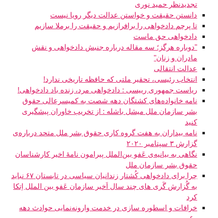
تجدیدنظر حمید نوری
دانستن حقیقت و خواستن عدالت دیگر رویا نیست
تا پرچم دادخواهی را برافرازیم و حقیقت را برملا سازیم
دادخواهی حق ماست
"دوباره هرگز؛ سه مقاله درباره جنبش دادخواهی و نقش
مادران و زنان"
عدالت انتقالی
انتخاب رئیسی، تحقیر ملتی که حافظه تاریخی ندارد!
ریاست جمهوری رییسی : دادخواهی مرد، زنده باد دادخواهی!
نامه خانواده‌های کشتگان دهه شصت به کمیسرعالی حقوق
بشر سازمان ملل میشل باشله : از تخریب خاوران پیشگیری
کنید
نامه بیداران به هفت گروه کاری حقوق بشر ملل متحد درباره‌ی
گزارش ۳ سپتامبر ۲۰۲۰
نگاهی به بیانیه‌ی عَفو بین‌الملل پیرامون نامهٔ اخیر کارشناسان
حقوق بشر سازمان ملل
چرا برای دادخواهی کُشتار زندانیان سیاسی در تابستان ۶۷ نباید
به گُزارش گَری های چند سال اَخیر سازمان عَفو بین الملل اِتکا
کرد
خرافات و اسطوره سازی در خدمت وارونه‌نمایی حوادث دهه