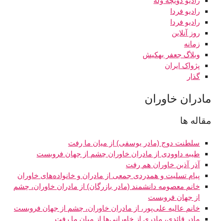
رادیو دویچه‌ وله
رادیو فردا
رادیو فردا
روز آنلاین
زمانه
وبلاگ جعفر بهکیش
پژواک ایران
گذار
مادران خاوران
مقاله ها
سلطنت دوج (مادر یوسفی) از میان ما رفت
طیبه داوودی از مادران خاوران چشم از جهان فروبست
آذر آذین خاوران هم رفت
پیام تسلیت و همدردی جمعی از مادران و خانواده‌های خاوران
خانم معصومه دانشمند (مادر بازرگان) از مادران خاوران، چشم
از جهان فروبست
خانم عالیه علی‌پور، از مادران خاوران، چشم از جهان فروبست
مادر قائدی، مادری از خاورانی‌ها از میان ما رفت