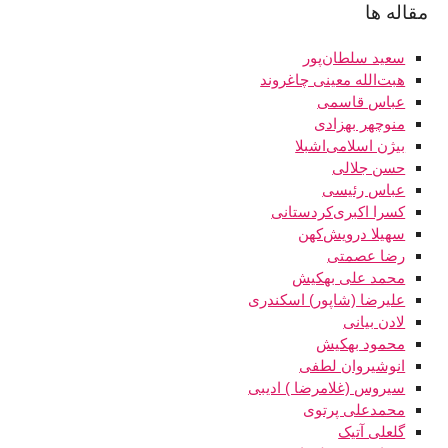
مقاله ها
سعید سلطان‌پور
هبت‌ الله معینی چاغروند
عباس قاسمی‌
منوچهر بهزادی
بیژن اسلامی‌اشبلا
حسن جلالی
عباس رئیسی
کسرا اکبری‌کردستانی
سهیلا درویش‌کهن
رضا عصمتی
محمد علی بهکیش
علی رضا (شاپور) اسکندری
لادن بیانی
محمود بهکیش
انوشیروان لطفی
سیروس (غلامرضا ) ادیبی
محمدعلی پرتوی
گلعلی آتیک