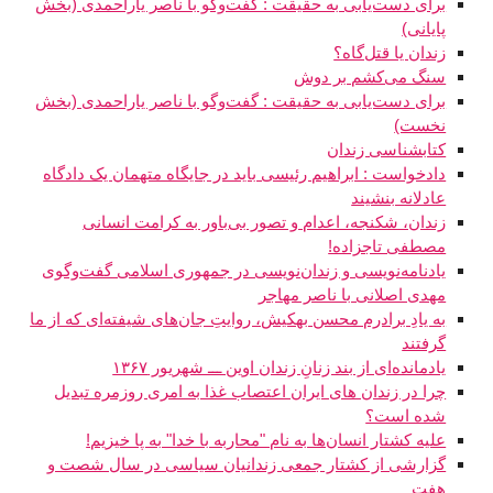
برای دست‌یابی به حقیقت : گفت‌وگو با ناصر یاراحمدی (بخش
پایانی)
زندان یا قتل‌گاه؟
سنگ می‌کشم بر دوش
برای دست‌یابی به حقیقت : گفت‌وگو با ناصر یاراحمدی (بخش
نخست)
کتابشناسی زندان
دادخواست : ابراهیم رئیسی باید در جایگاه متهمان یک دادگاه
عادلانه بنشیند
زندان، شکنجه، اعدام و تصور بی‌باور به کرامت انسانی
مصطفی تاجزاده!
یادنامه‌نویسی و زندان‌نویسی در جمهوری اسلامی گفت‌و‌گوی
مهدی اصلانی با ناصر مهاجر
به یادِ برادرم محسن بهکیش، روایتِ جان‌های شیفته‌ای که از ما
گرفتند
یادمانده‌‌ای از بند زنانِ زندان اوین ـــ شهریور ۱۳۶۷
چرا در زندان های ایران اعتصاب غذا به امری روزمره تبدیل
شده است؟
عليه کشتار انسان‌ها به نام "محاربه با خدا" به پا خيزيم!
گزارشی از کشتار جمعی زندانیان سیاسی در سال شصت و
هفت