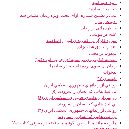
امید علیه امید
«حقیقت ساده»
سی‌ و یکمین شماره "آوای تبعید" ویژه زندان منتشر شد
ادبیات زندان
خاطره‌هائی از زندان
علیه فراموشی
سرود كارگرانی كه زندان اوين را ساختند
اعدام صادق قطب‌زاده
سكوت پر معنی
مقدمه کتاب زنان در سایه "در چرایی این دفتر"
زندان آن سوی نرده‌هاست، در سایه‌ها
بدخواب
تابستان ٦٧
روايتي از زندانهاي جمهوري اسلامي ايران
ني لبك هايي كه انسان را سرودند (٥)
روايتي از زندانهاي جمهوري اسلامي ايران (٤)
ني لبك هايي كه انسان را سرودند
روايتي از زندانهاي جمهوري اسلامي ايران (٣)
ني لبك هايي كه انسان را سرودند
ما زنده مانديم تا سخن بگوئيم چند نکته در معرفی کتاب We