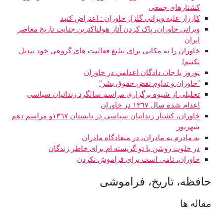
کشتارهای جمعی
کارزار علیه ویرانی گلزار خاوران : اعتراض کنید
ویرانی خاوران، پاک کردن آثار هولناکترین جنایت تاریخ معاصر
ایران
خاوران را به مکانی برای تبلیغ فعالیت های گروهی خود تبدیل
نکنیم!
نوروز با جان دادگان اعدامي در خاوران
"خاوران و تداوم نقض حقوق بشر"
تحلیلی از شیوه برگزاری مراسم سالگرد زندانیان سیاسی
اعدام شده سال ١٣٦٧ در خاوران
خاوران، کشتار زندانیان سیاسی در تابستان ١٣٦٧و مراسم دهم
شهریور
به مادرم به مادران، در ميعادگاه مادران
در خلوت روشن با تو گريسته ام برای خاطر زندگان
خاوران، نامی است برای فراموش نکردن
حافظه، تاريخ، فراموشی
مقاله ها