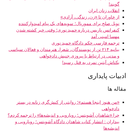
‌گویند!
انقلاب زنان ایران
از خاوران تا «زن، زندگی، آزادی»
نوبل صلح برای مموریال؛ سویه‌های یک پیام امیدوارکننده
کنفرانس پاریس درباره حمید نوری؛ وقتی خبر کشته شدن
مهسا امینی آمد
ترجمه فارسی حکم دادگاه حمید نوری
بیانیه ۲۱۴ تن از نویسندگان، شعرا، هنرمندان و فعالان سیاسی
و مدنی در ارتباط با پیروزی جنبش دادخواهی
بکتاش آبتین نمرد، به قتل رسید!
ادبيات پايداری
مقاله ها
«من هنوز اینجا هستم»؛ روایتی از کنش‌گری زنانه در بستر
دادخواهی
چرا «شاهدان آشویتس؛ رویارویی و اندیشه‌ها» را ترجمه کردم؟
بیداران : انتشار کتاب شاهدان دادگاه آشویتس؛ رویارویی و
اندیشه‌ها