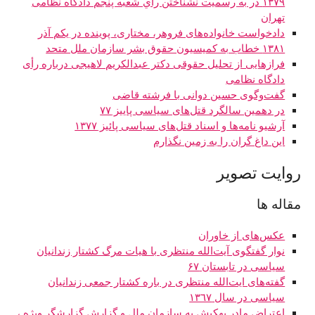
۱۳۷۹ در به رسمیت نشناختن رأي شعبه پنجم دادگاه نظامی
تهران
دادخواست خانواده‌های فروهر، مختاری، پوینده در یکم آذر
۱۳۸۱ خطاب به کمیسیون حقوق بشر سازمان ملل متحد
فرازهایی از تحليل حقوقی دکتر عبدالکریم لاهیجی درباره رأی
دادگاه نظامی
گفت‌وگوی حسین دوانی با فرشته قاضی
در دهمین سالگرد قتل‌های سیاسی پاییز ۷۷
آرشیو نامه‌ها و اسناد قتل‌های سیاسی پائیز ۱۳۷۷
این داغ گران را به زمین نگذارم
روایت تصویر
مقاله ها
عکس‌های از خاوران
نوار گفتگوی آیت‌الله منتظری با هیات مرگ کشتار زندانیان
سیاسی در تابستان ۶۷
گفته‌های ایت‌الله منتظری در باره کشتار جمعی زندانیان
سیاسی در سال ١٣٦٧
اعتراض مادر بهکیش به سازمان ملل و گزارش گزارشگر ویژه ،