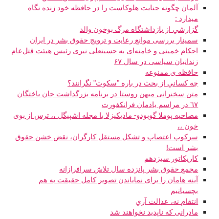
آلمان چگونه جنایت هلوکاست را در حافظه خود زنده نگاه
میدارد :
گزارشي از بازداشتگاه مرگ بوخون والد
سمینار بررسی موانع رعایت و ترویج حقوق بشر در ایران
احکام خمینی و خامنه‌ای به حسینعلی نیری رئیس هیئت قتل‌عام
زندانیان سیاسی در سال ۶۷
حافظه ی ممنوعه
چه کساني از بحث در باره "سکوت" نگرانند؟
متن سخنرانی میهن روستا در برنامه بزرگداشت جان باختگان
٦٧ در مراسم يادمان فرانکفورت
مصاحبه پوملا گوبودو- مادیکیزلا با مجله اشپيگل ،، ترس از بوی
خون ،،
سرکوب اعتصاب و تشکل مستقل کارگران، نقض خشن حقوق
بشر است!
کاريکاتور سيزدهم
مجمع حقوق بشر پانزده سال تلاش سرافرازانه
آينه هامان را برای نماياندن تصوير کامل حقيقت به هم
بچسبانيم
انتقام نه، عدالت آري
مادرانی که ناپدید نخواهند شد