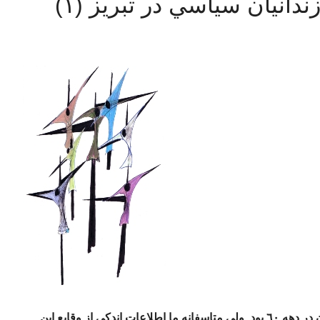
زندان تبریز از مخوف ترین زندانهای ایران در دهه ٦٠ بود. ولی متاسفانه ما اطلاعات اندکی از وقایع این