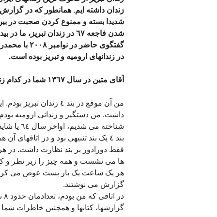
زندان داشته ایم. همانطور که در گزارش
شدیدا بسته و ممنوع کردن صحبت در بین 
شدن فاجعه ٦٧ در زندان تبریز، ما در بیداران گزارش و گفتگو ها را پی خواهیم گرفت.
در زندانهای ارومیه و تبریز بوده است.
آقای متین در سال ١٣٦٧ شما در کدام زندان بودید؟
من آن موقع در بند ٤ زندا
شناخته می شدیم، اواخر سال ٦٤ یا شاید هم نوروز ٦٥ با اتوبوسی از ارومیه به زندان تبریز انتقال دادند.
بند ٤ یک بند تنبیهی بود و در اتاقهای
فقط دورادور بر بند نظارت داشت. در هر
ها می نشست و همه چیز را زیر نظر و کن
هر یک ساعت یک بار پست عوض می کردند. 
گزارش می نوشتند.
در
گزارشها، کتابها و همچنین خاطرات شما خ