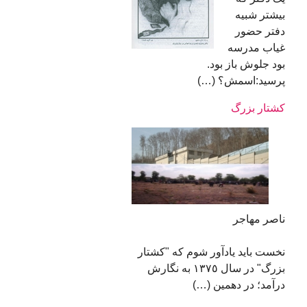
بیشتر شبیه
دفتر حضور
غیاب مدرسه
بود جلوش باز بود.
پرسید:اسمش؟ (…)
كشتار بزرگ
ناصر مهاجر
نخست باید یادآور شوم كه "كشتار
بزرگ" در سال ١٣٧٥ به نگارش
درآمد؛ در دهمین (…)