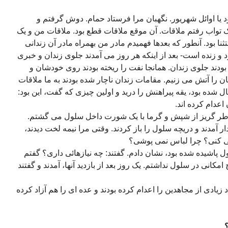
ود یا اوائل شهریور. نگهبان مرا فرستاد حمام. دوش گرفتم و
ک تواب رفتم ملاقات. آن موقع ملاقات قطع بود. ملاقات من و یک
تثنا بود. آنطور که بعدها فهمیدم مادر من بهمراه مادر آن زندانی
 و زنده است- بعد از اینکه هر روز می آمدند جلوی زندان و خبری
ودند جلوی زندان. همانجا نفت را ریخته بودند روی خودشان و
مان را آتش می زنیم. مقامات زندان ناچار شده بودند به ما ملاقات
 شده بود، یقه پیراهنش را درید و اولین چیزی که گفت، این بود:
اعدام کرده اند.
اطر گریز از شپش و گرما با یک شورت داخل سلول می گشتم.
ار آمدند و دریچه سلول را باز کردند. وقتی مرا نیمه لخت دیدند،
می کنی؟ چرا لباس نمی پوشی؟
 پاشیده شده بود، نشان دادم. گفتند: چه نیازهائی داری؟ گفتم
مکانی در سلول نداشتم. یک روز بعد از بازدید آنها، آمدند و گفتند
د زیادی از مجاهدین را اعدام کرده بودند و عده ای را هم آزاد کرده