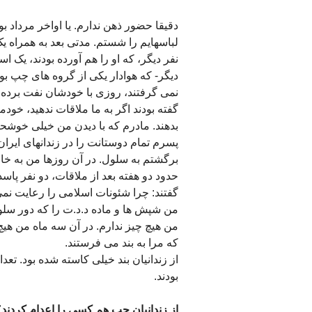
دقیقا حضور ذهن ندارم. یا اواخر مرداد ب
لباسهایم را شستم. مدتی بعد به همراه ی
نفر دیگر، که او را هم آورده بودند، یک اس
دیگر- که هوادار یکی از گروه های چپ بود
نمی گرفتند، روزی با خودشان نفت برده ب
گفته بودند اگر به ما ملاقات ندهید، خود
بدهند. مادرم که با دیدن من خیلی خوشحال
پسرم تمام دوستانت را در زندانهای ایران 
برگشتم به سلول. در آن روزها من به خ
حدود دو هفته بعد از ملاقات، دو نفر پاسد
گفتند: چرا شئونات اسلامی را رعایت ن
من شپش ها و ماده د.د.ت را که دور سلول
من هیچ چیز ندارم. در آن سه ماه من هیچ ا
که مرا به بند می فرستند.
از زندانیان بند خیلی کاسته شده بود. تعدا
بودند.
از زندانیان چپ هم کسی را اعدام کردند؟