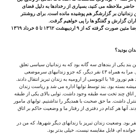
 حاضر ملاحظه می کنید، بسیاری از رخدادها به دلیل فضای
زندانیان بر گزارشگر هم پوشیده مانده است. برای روشنتر
گفتگوی حاضر در نوامبر ٢٠٠٨ با محمدرضا متین صورت گرفته که از ٩ اردیبهشت ١٣٦٢ تا ٥ خرداد ١٣٦٩
ن تبریز بودم. این بند یکی از بندهای سه گانه بود که به زندانیان سیاسی تعلق
داشت. من دستگیر و زندانی ارومیه بودم. مرا به همراه ٤٣ نفر دیگر، که جزو زندانیهای سرموضعی
 آن همیشه بسته بود. بند توسط توابها اداره می شد و ریاست زندان
 اتاق چند تخت سه طبقه وجود داشت. توابی بالای یکی از طبقه
ترل داشت. ما حق صحبت با همدیگر را نداشتیم. توابهای مامور
آنها هر کدام در دفتری از رفتار ما و وضعیت حاکم بر اتاق
 اتاقی که من بودم، تعدادمان حدود ٨ نفر بود. وضعیت زندان تبریز با زندانهای دیگر شهرها، که من در
وانده ام، قابل مقایسه نیست، خیلی بدتر بود.