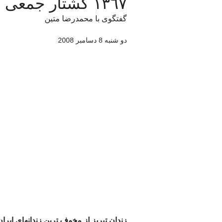
١٣٦٧ کشتار جمعی زندانيان سياسي در تبریز (١)
گفتگوی با محمدرضا متین
دو شنبه 8 دسامبر 2008