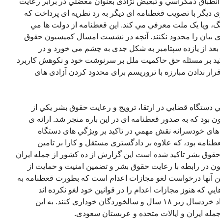
انطباق دمکراسي و تبعيض نژادی بعنوان معضلي در برابر رعايت
 ديگر با تصويب قغطنامه ای ديگر به رد نظريه ای پرداخت که
، ويا يک ملت معرفي مي کند. اين قعطنامه از دولت ها مي
ادی بيان را محدود نکنند. آنچه در نشست امسال کميسيون حقوق
بعد از يازده سپتامبر به شکل جدی به چشم مي خورد و در
يد بر مسئله حق حاکميت ملل بر سرنوشت خود و نکوهش کاربرد
قرار ندادن مبارزه با تروريسم برای محدود کردن آزادی های
دستگاه قضايي در ارتقا، ترويج و رعايت حقوق بشر يکي از
ود که به صدور قعطنامه ای در اين باره منجر شد. ارائه ی
ای خودسرانه نقش مهمي در تاکيد بر ويژگي های دستگاه
نامه بود، که علاوه بر دادگستری مستقل و کارا بر تامين
قوق بشر تاکيد شده است اين گزارش از ده کشور از جمله ايران
 مصوبه ی کميسيون در رابطه با رعايت حقوق بشر و تضمين امنيت و حمايت از
ين آنها درخواست لغو مجازات اعدام است که بطورت قعطنامه به
ي که هنوز مجازات اعدام را در قوانين خود لغو نکرده اند
خواسته شده است که اکيدا از اعدام افراد خردسال زير ١٨ سال و سالخوردگان خوداری کنند. به اين