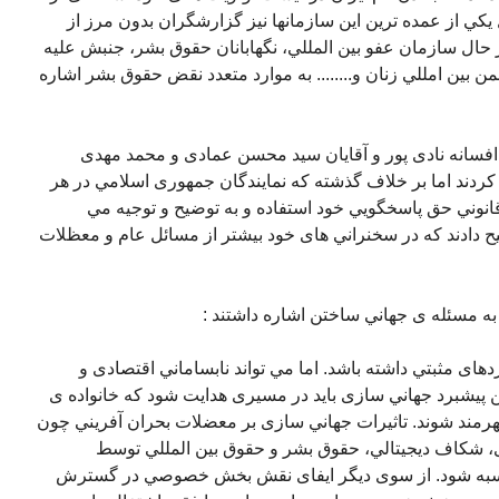
 از عمده ترين اين سازمانها نيز گزارشگران بدون مرز از
حال سازمان عفو بين المللي، نگهابانان حقوق بشر، جنبش عليه
 بين امللي زنان و........ به موارد متعدد نقض حقوق بشر اشاره
فسانه نادی پور و آقايان سيد محسن عمادی و محمد مهدی
ردند اما بر خلاف گذشته که نمايندگان جمهوری اسلامي در هر
قانوني حق پاسخگويي خود استفاده و به توضيح و توجيه مي
جيح دادند که در سخنراني های خود بيشتر از مسائل عام و معظلات
 مسئله ی جهاني ساختن اشاره داشتند :
های مثبتي داشته باشد. اما مي تواند نابساماني اقتصادی و
اين پيشبرد جهاني سازی بايد در مسيری هدايت شود که خانواده ی
هرمند شوند. تاثيرات جهاني سازی بر معضلات بحران آفريني چون
ی، شکاف ديجيتالي، حقوق بشر و حقوق بين المللي توسط
سبه شود. از سوی ديگر ايفای نقش بخش خصوصي در گسترش