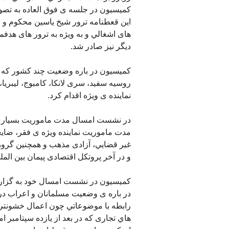
کميسيون در جلسه ی فوق العاده به تصو
اين قعطنامه ترور شيخ ياسين محکوم و
های اشغالي و به ويژه به ترور های هدفمن
ديگر نيز صادر شد.
کميسيون در باره وضعيت چند کشور که "ب
روسيه سفيد، سری لانکا، کامبوج، ليبريا، 
نماينده ی ويژه اقدام کرد.
در نشست امسال مدت ماموريت بسياری از 
مدت ماموريت نماينده ويژه ی فقر، ضاي
غير قضايي، آزادی مذهب و همچنين گروه ه
و در آخر پروتکل اقتصادی پيمان بين الم
کميسيون در نشست امسال خود به گزارشگ
در باره ی وضعيت مسلمانان و اعراب در 
رابطه با موضوعاتي چون اعمال خشونتي 
هاي تجاری که در بعد از يازده سپتامبر