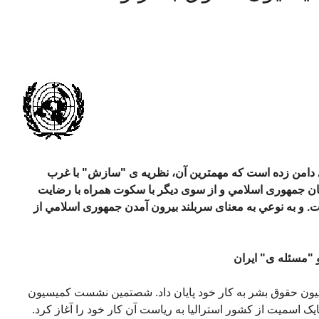
 دامن زده است که مهمترين آن، نظريه ی "سازش" با غرب
فان جمهوری اسلامي و از سوی ديگر با سکوت همراه با رضايت
و به نوعي به معنای سربلند بيرون آمدن جمهوری اسلامي از
مسئله ی" ايران
کميسيون حقوق بشر به کار خود پايان داد. شصتمين نشست کميسيون
تخاب آقاي مايک اسميت از کشور استراليا به رياست آن کار خود را آغاز کرد.