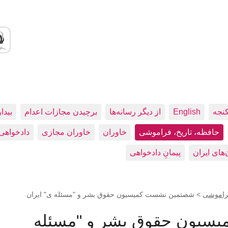
کنجه
English
از دیگر رسانه‌ها
برچیدن مجازات اعدام
بيدا
حافظه، تاريخ، فراموشی
خاوران
خاوران مجازی
دادخواهی
پیمانِ دادخواهی
فراموشی
>
شصتمين نشست کميسيون حقوق بشر و "مسئله ی" ايران
سيون حقوق بشر و "مسئله