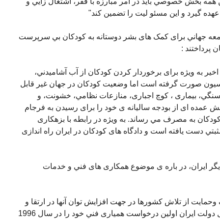
ين همه بخش خصوصي بايد در امر مبارزه با فقر، اشتغال زايي و
ده گيرد و اين مسئو ليت را تضمين کند"
جامعه جهاني برای کمک های بشر دوستانه به کودکان بي سرپرست
 پرداختند :
خير به ويژه برای برخوردار کردن کودکان از آب آشاميدني،
اسيون صورت گرفته است اما وضعيت کودکان در جهان غير قابل
سنگي، بيماری ، کوچ اجباری، منازعات نظامي، خشونت، و
ش عمده ای از بودجه ساليانه ی خود را برای رسيدن به فرجام
کودکان به مصرف مي رساند. به ويژه در رابطه با بزهکاری
مثبتي دست يافته است و دادگاه های کودکان در ايران راه اندازی
ديگر ايران، در باره ی موضوع همکاری های فني و خدمات
حمايت از تلاش کشورها در جهت افزايش توان آنها در ارتقا و
حمايت از حقوق بشر است. به همين دليل دولت ايران اولين درخواست همياری فني خود را در سال 1996