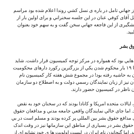
 در ١٧ آوريل که روز جهاني تامل در باره ی نسل کشي روندا اعلام شده بود مراسم
ل آقای کوفي عنان در اين جلسه سخنراني و برای اولين بار از
يشگيری از اين فاجعه جهاني سخن گفت و به سهم خود بعنوان
يد.
ق بشر
 کشور هايي بود که همواره در مرکز توجه کميسيون قرار داشت. شايد
بعد از آفريقای جنوبي جمهوری اسلامي با ١٩ بار محکوم شدن يکي از بزرگترين رکورد دارهای محکوميت
 به حاشيه رفته بود! در مجموع شش هفته کار کميسيون نام
آن نيز از زبان نمايندگان رسمي دولت و به اصطلاح دو سازمان
ن ناظر در کميسيون حضور دارند.
 ايالات متحده امريکا و کانادا بودند که در سخنان خود به نقض
 اما جای خالي نمايندگان واقعي جامعه مدني و مدافعان حقوق
 مدافع حقوق بشر بين المللي پر کرده بودند و مسلم است در بي
وق بشر در بسياری از مناطق اين سازمانها نيز در وقت اندک
. اما گنجاندن نام ايران در ليست اولويت ها ی خود نشانه ای از