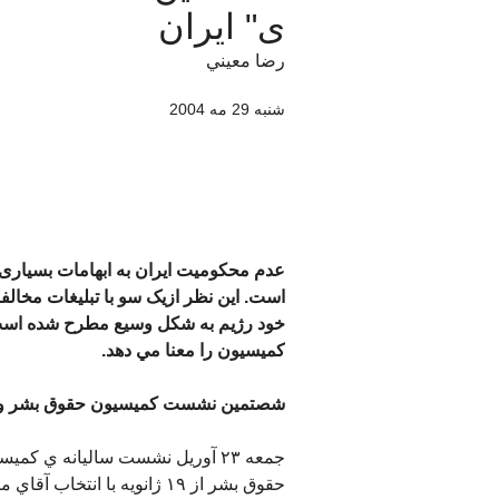
ی" ايران
رضا معيني
شنبه 29 مه 2004
عدم محکوميت ايران به ابهامات بسياری
است. اين نظر ازيک سو با تبليغات مخال
خود رژيم به شکل وسيع مطرح شده است. 
کميسيون را معنا مي دهد.
شصتمين نشست کميسيون حقوق بشر و "
جمعه ٢٣ آوريل نشست ساليانه ي 
حقوق بشر از ١٩ ژانويه با ان