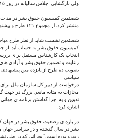
ولي بازگشايي اجلاس ساليانه در روز ١٥ مارس بود.
منتشر کرد. از مجموع ١٢١ طرح و پيشنهاد تصويب شده فقط ٤٦ مورد آن به راي گيري گذاشته شد.
شصتمين نشست شايد از نظر طرح مباحث
کميسيون حقوق بشر به حساب آيد. از جمل
انتخاب يک کارشناس مستقل برای بررسي
رعايت و تضمين حقوق بشر و آزادی های ا
تصويب ده طرح از پانزده متن پيشنهادی 
سياسي
درخواست از دبير کل سازمان ملل برای 
مجازات به مثابه مانعي بزرگ در جهت گ
اشاره کرد.
در باره ی وضعيت حقوق بشر در جهان کمي
بشر در سال گذشته و در سراسر جهان و ب