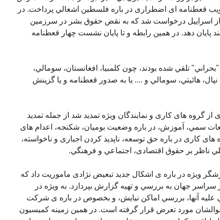
يب قعطنامه ای اضطراری در باره فلسطين اشغالي پرداخت. در
 از اسراييل درخواست شد که به نقض حقوق بشر در سرزمين
د پايان دهد. در همين رابطه و تا پايان نشست چهار قعطنامه
حراني" تلقي شده بودند، چون کلمبيا، افغانستان، سومالي،
نپال، هائيتي، سومالي و .... يا به صدور قعطنامه و يا گزينش
گروه های کاری و نمايندگان ويژه تمديد شد از جمله تمديد
عات سمي، آموزش، در باره وضعيت بوميان، شکنجه، اعدام های
ای کاری در باره حق توسعه، ناپديد کردن اجباری و ناخواسته،
للي ناظر بر حقوق اقتصادی، اجتماعي و فرهنگي.
ر ويژه در باره ی اشکال جديد تبعيض نژادی ماموريت داد که
سراسر جهان به بررسي و تهيه گزارش بپردازد. به ويژه در
عليه آنها، بررسي اماکن نيايش، و بخصوص در باره ی شرکت
 اموالشان مورد تعرض قرار گرفته است. در همين زمينه کميسيون