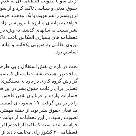
از يک سو با تصويب قعطنامه ای به عدم 
حقوق مدني و سياسي تاکيد کرد و از سوی
تروريسم را هم هويت با يک مذهب، فرهنگ
خواهد به بهانه ی مبارزه با تروريسم آز
بشر نسبت به سالهای گذشته به ويژه در 
قعطنامه های بسياری انعکاس يافت، تاک
نيروی نظامي به صورتي يکجانبه و بهانه 
اساسي بود.
بحث در باره ی نقش استقلال و بي طرفي 
مباحث پر اهميت نشست امسال کميسيون ب
گزارش گروه کاری در باره ی دستگيری ه
قضايي برای رعايت حقوق بشر در اين قعط
خسارات وارده بر قربانيان نقض فاحش ح
را در بر مي گرفت. ١٩
مدافعان حقوق بشر بود، از جمله مهمتر
تصويب رسيد. در اين قعطنامه از دولت های
قعطنامه ٢٠ کشور رای مخالف دادند از جمله ايران و ايالات متحده و عربستان سعودی.