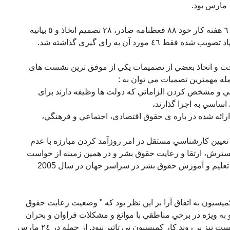
شصتمين کميسيون حقوق بشر در مد ت ٦ هفته کار خود ٨٨ قعطنامه صادر، ٢٨ تصميم اتخاذ و ٥ بيانيه
 و اتخاذ بعضي از تصميمات يکي از موفق ترين نشست های
ه مهمترين تصميات مي توان به :
 و مشخص کردن الزاماتي که دولت ها وظيفه دارند برای
ساسي به اجرا گذارند،
ارائه شده در باره ی حقوق اقتصادی، اجتماعي و فرهنگي،
تعيين کارشناسي مستقل در امر روزآمد کردن مبارزه با عدم
سترش، ارتقا و رعايت حقوق بشر و در همين زمينه از خواست
تدوين و به اجرا گذاشتن برنامه ی جهاني تعليم و آموزش حقوق بشر در سراسر جهان در سال 2005
سيون به اتفاق آرا بر اين نظر بود که " وضعيت رعايت حقوق
ه ويژه در برخي مناطقي با موانع و مشکلات فراوان و بحران
روبرو بوده است." بحراني که در طي نشست نيز بر روند کار کميسيون بي تاثير نبود. از جمله در ٢٤ مارس