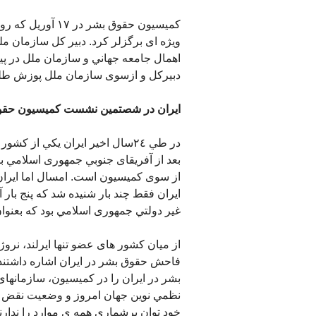
کميسيون حقوق بشر
ويژه ای برگزلر کرد. دبير کل سازمان مل
اهمال جامعه جهاني و سازمان ملل در پ
دبيرکل و ازسوی سازمان ملل پوزش طلب
ايران در شصتمين نشست کميسيون حقو
در طي ٢٤سال اخير ايران يکي از
از سوی کميسيون است. امسال اما ايران
ايران فقط چند بار شنيده شد که پنج بار 
غير دولتي جمهوری اسلامي بود که بعنوا
از ميان کشور های عضو تنها ايرلند، نروژ،
فاحش حقوق بشر در ايران اشاره داشتند.
بشر در ايران را در کميسيون، سازمانهای
نظمي نوين جهان امروز و وضعيت نقض حق
خود توان برشماری همه ی موارد را ندارند