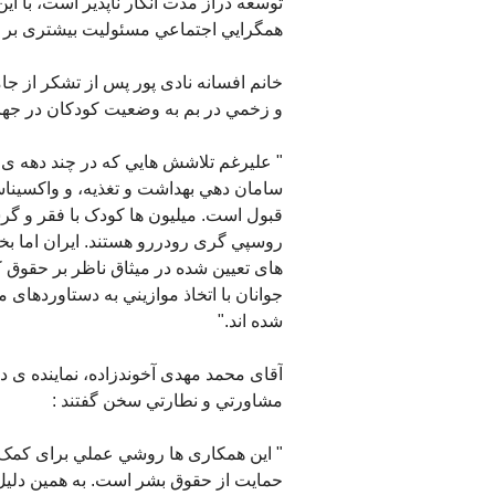
توسعه دراز مدت انکار ناپذير است، با ا
همگرايي اجتماعي مسئوليت بيشتری بر عه
خانم افسانه نادی پور پس از تشکر از 
و زخمي در بم به وضعيت کودکان در جهان
" عليرغم تلاشش هايي که در چند دهه ی ا
سامان دهي بهداشت و تغذيه، و واکسين
قبول است. ميليون ها کودک با فقر و گر
روسپي گری رودررو هستند. ايران اما بخ
های تعيين شده در ميثاق ناظر بر حقوق 
جوانان با اتخاذ موازيني به دستاوردهای 
شده اند."
آقای محمد مهدی آخوندزاده، نماينده ی 
مشاورتي و نطارتي سخن گفتند :
" اين همکاری ها روشي عملي برای کمک و