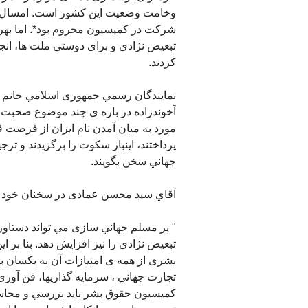
وخامت وضعيت اين کشور است. امسال يکي
شرکت در کميسيون محروم بود*. اما بهر 
تبعيض نژادی و برای دوستي ملت ها، انجمن
کردند.
نمايندگان رسمي جمهوری اسلامي خانم ا
آخوندزاده در باره ی چند موضوع صحبت ک
مورد به ميان آمدن نام ايران از فرصت 
پرداختند، اينبار سکوت را برگزيدند و تر
جهاني سخن بگويند.
آقاي سيد محسن عمادی در سخنان خود به
" پر مسلم جهاني سازی مي تواند دستاورد
تبعيض نژادی را نيز افزايش دهد. بنا بر 
بشری از همه ی امتيازات آن به يکسان ب
تجارت جهاني ، سرمايه گذاريها، فن آور
کميسيون حقوق بشر بايد بررسي و محا