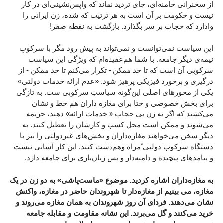
از سخنرانی خامنه‌ای، جای تردید نماند که واپس‌نشینی‌ای در کار
نیست و حکومت بر آن است به هر ترتیب که شده، زن ایرانی را
وادارد که حجاب بر سر بگذارد. بازگشت به نقطه صفر!
این سیاست نمی‌توانست و نمی‌تواند به پیش رود مگر با سرکوبِ
نیمه‌ی دیگر جامعه. با شما هم‌عقیده‌ام که ویژگی این سیاست
سرکوبی آن است که تا حد ممکن - تکرار می‌کنم تا حد ممکن - از
درگیری و برخورد فیزیکی پرهیز شود. «عدم ارائه خدمات دولتی»
یکی از محورهای اصلی این‌گونه سیاستِ سرکوبی ست. به تازگی
برای بخش خصوصی و حتا برای مغازه داران هم خط و نشان
می‌کشند که اگر به زن بی حجاب « خدمات ارائه» دهند، جریمه
می‌شوند و ممکن است محل کسب و کارشان را تعطیل کنند. به
دیگر سخن می‌خواهند مغازه‌داران و بخش‌های غیردولتی را نیز با
دستگاه سرکوب دولتی ّمراه وهم‌دست کنند. این کار آسانی نیست
و پیامدهای پیچیده و دامنه‌دار و بس زیان‌باری برای جامعه دارد.
به مغازه‌داران اشاره کردید. موضوع «ماست‌پاشی» به دو زن در یک
مغازه، می بینیم از مغازه‌دار تا شهروندان حاضر در مغازه، واکنش
نشان می‌دهند. فردای آن روز شهروندان به همان مغازه می‌روند و
خرید می‌کنند و گل می‌برند. این نشانه مقاومت و مقابله جامعه