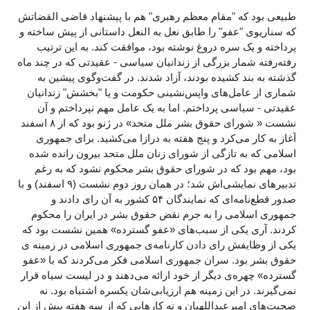
طبیعی بود که "مقام معظم رهبری" هم با پیشنهاد قاضی القضاتش
که سناریوی "عفو" را طابق نعل به النعل داستانی از پیش ساخته و
پرداخته و یک سره دروغ‌ نوشته بود، موافقت کند. به این ترتیب
رفته‌رفته شمار بزرگی از زندانیان سیاسی - عقیدتی که در چند ماه
گذشته به بند کشیده بودند، آزاد شدند. در گفت‌وگوی پیشین به
شماری از عامل‌های واپس‌نشینی حکومت و یا "بخشش" زندانیان
عقیدتی - سیاسی پرداختم. اما به یک عامل مهم نپرداختم و آن
نشست « شورای حقوق بشر ملل متحد» در ژنو بود که از ۸ اسفند
آغاز به کار می‌کرد و پنج هفته به درازا می‌کشید. برای جمهوری
اسلامی که به تازگی از شورای زنان ملل متحد بیرون رانده شده
بود، مهم بود که در شورای حقوق بشر محکوم نشود که به رغم
تدبیرهای نمایشی‌اش شد؛ در همان روز دوم نشست (۹ اسفند) و با
صدور قطع‌نامه‌ای که نمایندگان ۵۴ کشور به آن رای دادند و
جمهوری اسلامی را به جرم نقض حقوق بشر در ایران را محکوم
کردند. آری یکی از سبب‌های «عفو گسترده» همین نشست بود که
یکی از وظایفش رای دادن کارنامه‌ی جمهوری اسلامی در زمینه ی
حقوق بشر بود. سران جمهوری اسلامی فکر می‌کردند که با «عفو
گسترده» چهره‌ی دیگر از خود ارائه می‌دهند و در لیست سیاه قرار
نمی‌گیرند. در این زمینه هم ارزیابی‌شان یکسره اشتباه بود. نه
صحبت‌های امیرعبداللهیان و نه کارهایی که از سه هفته پیش از این