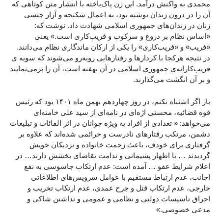
محمدی به واکنش درآمد. این زن پاک‌باخته با انتشار متن کوتاهی که
آن را در درون زندان نوشته بود، به اعمال شکنجه و آزار جنسی
زنان در زندان‌های جمهوری اسلامی شهادت داد. نوشت که:
«اساس نظام بر دروغ و سرکوب و فریب‌کاری است.» یعنی
«فریب» و «فریب‌کاری» را یکی از ارکان ماندگاری نظام می‌دانند.
در نتیجه هرکجا با کردارها و رفتارهایی روبه‌رو می‌شوند که سویه ی
فریب‌کارانه‌ی جمهوری اسلامی در آن نهفته است، آن را برمی‌نمایند
و بر آن انگشت می‌گذارند.
باز اگر اشتباه نکنم، در روز چهاردهم بهمن ماه ۱۴۰۱ بود که رئیس
قوه قضائیه، محسنی اژه‌ای در نامه‌ای از سید علی خامنه‌ای
می‌خواهد: « تعدادی از افراد به ویژه جوانان در اثر القائات و تبلیغات
دشمن، مرتکب رفتارهای نادرست و جرائمی شده‌اند که علاوه بر
گرفتاری برای خودف، باعث زحمت خانواده و نزدیکان خویش
گردیدند … با اظهار پشیمانی و ندامت تقاضای بخشش دارند… در
اعلام شرایط عفو … آمده است: عدم ارتکاب جاسوسی به نفع
اجانب، عدم ارتباط مستقیم با عوامل سرویس‌های اطلاعاتی
خارجی، عدم ارتکاب قتل و جرح عمدی، عدم ارتکاب تخریب و
احراق تاسیسات دولتی و نظامی و عمومی و نداشتن شاکی و
مدعی خصوصی.»