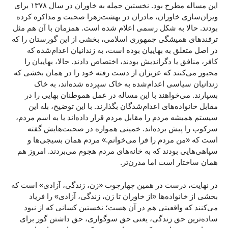
این مساله مطرح بود. نخستین حمله به خاوران در سال ۱۳۷۸ برای
ویران‌سازی خاوران، مادران در بهشت‌زهرا صحبت و مذاکره کرده
بودند. حالا به شکل رسمی اعلام شده است. همزمان با آن هم مثل
ترفندهای همیشگی جمهوری اسلامی، بخشی از این گورستان را که
در اصل متعلق به بهاییان بوده است، به زندانیان اعدام‌شده که
کافر، منافق یا دگراندیش بودند، اختصاص دادند. حالا، بهاییان را
مجبور می‌کنند که عزیزان از دست رفته خود را در همان بخشی که
زندانیان سیاسی اعدام‌شده به خاک سپرده شده‌اند، به خاک
بسپارند. می‌خواهند با این مساله در عمل هموطنان بهایی را در
مقابل خانواده‌های اعدام‌شد‌گان بگذارند. با این توضیح، بله این
سیستم همیشه مردم را مقابل مردم قرار داده‌اند یا به اسم مردم،
سرکوب را پیش برده‌اند. خمینی همواره در صحبت‌هایش گفته
است که «من مردم را فرا می‌خوانم.» مردم همان بسیجی‌ها و
سپاهی‌هایی بودند که به خانه‌های مردم هجوم می‌بردند. امروز هم
همان ساختار است اما مدرن‌تر.
در نهایت، درست در همین چهارچوب «زن، زندگی، آزادی» است که
بخشی از خانواده‌ها «از خاوران تا زن‌، زندگی، آزادی» را فریاد
می‌کنند که واقعیتی هم در آن هست؛ نخستین کسانی که از نبود
ساده‌ترین حق زندگی، یعنی حق سوگواری، حق داشتن گور برای