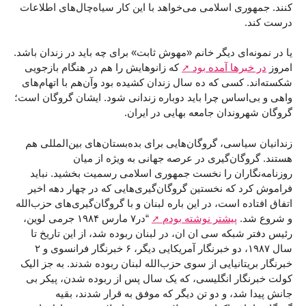
کنند. جمهوری اسلامی می‌خواهد با این کار سیاه‌چال‌های اطلاعات
درست کند.
یا در نمونه‌ای دیگر خانم «مهوش ثابت» برای چه باید در زندان باشد.
امروز
در خبرها آمده بود
که زانوهایش را هم در هنگام بازجویی
شکسته‌اند. کسی که ده سال زندان کشیده بود وآن‌هم با اتهام‌های
واهی و بی‌اساس چرا باید دوباره زندانی شود. ایشان گروگان است؛
گروگان شهروندان جامعه‌ بهایی در ایران.
زندانیان سیاسی، گروگان‌هایی برای بده‌بستان‌های بین‌المللی هم
هستند. گروگان‌گیری در عرصه جهانی به ویژه از میان
روزنامه‌نگاران را نخست جمهوری اسلامی رسمیت بخشید. نباید
فراموش کرد که نخستین گروگان‌گیری‌هایی که در چهار دهه اخیر
اتفاق افتاده است، در این باره لبنان و با گروگان‌گیری‌های حزب‌الله
و شروع شد.
پیشتر نوشته بودم
“در۷ مارس ۱۹۸۴ جرمی لوین،
رئیس دفتر شبکه سی ان ان، در لبنان ربوده شد، از این تاریخ تا
سال ۱۹۸۷، دو خبرنگار آمریکایی دیگر، ۶ خبرنگار فرانسوی و ۲
خبرنگار بریتانیایی از سوی حزب‌الله لبنان ربوده شدند. به جز الیک
کولت خبرنگار انگلیسی، که یک سال پس از ربوده شدن، پیکر بی
جانش پیدا شد، و دو تن دیگر که موفق به قرار شدند، بقیه