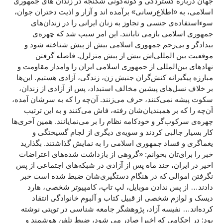
جهان درباره گستردگی و گونه‌گونی شکنجه در زندان های جمهوری
اسلامی، به «اطلاع‌رسانی» برآمده اند و آزار و اذیت دختران جوان،
سوءاستفاده‌ی جنسی و تجاوز به زنان ایرانی را در زندان‌های
جمهوری اسلامی بازمی تابانند. این امر سبب شد که چهره‌ی
بیدادگر و بی‌رحم جمهوری اسلامی بیش از پیش شناخته شود و
موقعیت بین المللی‌اش بیش از پیش متزلزل. فاصله گرفتن
نهادهای بین‌المللی از جمهوری اسلامی ایران را وامدار مقاومت و
مبارزه پیگیرانه کنش‌گران جنبش زن، زندگی، آزادی هستیم. این‌ها
بر خلاف نسل‌های پیشین مخالف استبداد، پس از آزادی از زندان،
سکوت پیشه نمی‌کنند، حرف می‌زنند. آن‌چه را که به سرشان آمده،
آن‌چه را که بر همبندیان‌شان رفته، فاش می‌کنند و به این ترتیب
چهره‌ی سرکوب‌گر و خودکامه نظام را بر می‌نمایانند. همین‌ آخری‌ها
کار بسیار جالبی کردند و سویه‌ی دیگری از لجام گسیختگی و
یغماگری و فساد جمهوری اسلامی را به نمایش گذاشتند. بگذارید
خبر را برای‌تان بخوانم: «گروهی از بازداشت شده‌های اعتراضات
اخیر در ایران، چند ماه پس از آزادی در شبکه‌های اجتماعی از پس
نگرفتن اموالی که در هنگام دستگیری‌شان ضبط شده است خبر
دادند… از پس ندادن موبایل، لپ تاپ، کامپیوتر شخصی، هارد
دیسک و لوازم شخصی از قبیل کتاب و آلبوم خانوادگی انتقاد
کرده‌اند… نفیسه آزاد، پژوهشگر جامعه شناسی در تویتی نوشته
بود: در احکامی که اخیرا صادر می شود، ضبط تلفن هوشمند و