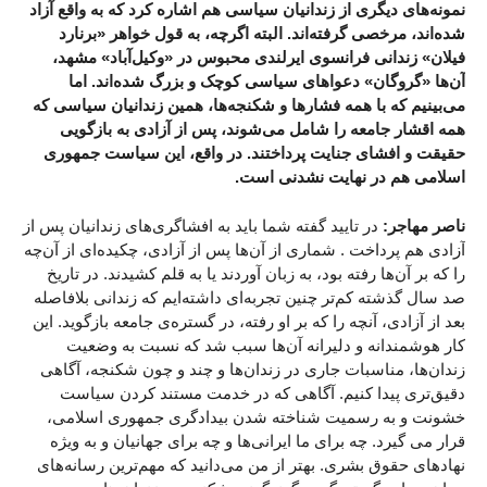
نمونه‌های دیگری از زندانیان سیاسی هم اشاره کرد که به واقع آزاد
شده‌اند، مرخصی گرفته‌اند. البته اگرچه، به قول خواهر «برنارد
فیلان» زندانی فرانسوی ایرلندی محبوس در «وکیل‌آباد» مشهد،
آن‌ها «گروگان‌» دعواهای سیاسی کوچک و بزرگ شده‌اند. اما
می‌بینیم که با همه فشارها و شکنجه‌ها، همین زندانیان سیاسی که
همه اقشار جامعه را شامل می‌شوند، پس از آزادی به بازگویی
حقیقت و افشای جنایت پرداختند. در واقع، این سیاست جمهوری
اسلامی هم در نهایت نشدنی است.
ناصر مهاجر:
در تایید گفته شما باید به افشاگری‌های زندانیان پس از
آزادی هم پرداخت . شماری از آن‌ها پس از آزادی، چکیده‌ای از آن‌چه
را که بر آن‌ها رفته بود، به زبان آوردند یا به قلم کشیدند. در تاریخ
صد سال گذشته کم‌تر چنین تجربه‌ای داشته‌ایم که زندانی بلافاصله
بعد از آزادی، آنچه را که بر او رفته، در گستره‌ی جامعه بازگوید. این
کار هوشمندانه و دلیرانه آن‌ها سبب شد که نسبت به وضعیت
زندان‌ها، مناسبات جاری در زندان‌ها و چند و چون شکنجه، آگاهی
دقیق‌تری پیدا کنیم. آگاهی که در خدمت مستند کردن سیاست
خشونت و به رسمیت شناخته شدن بیدادگری جمهوری اسلامی،
قرار می گیرد. چه برای ما ایرانی‌ها و چه برای جهانیان و به ویژه
نهادهای حقوق بشری. بهتر از من می‌دانید که مهم‌ترین رسانه‌های