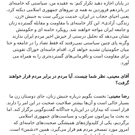
در پایان اجازه دهید تکرار کنم: به عقیده من، سیاستی که خامنه‌ای
در پانزدهم فروردین به همه ی نیروهای جمهوری اسلامی دیکته کرد،
یعنی احیای حجاب در ایران، خدمت بزرگی ست به جنبش «زن،
زندگی، آزادی». این کار خامنه‌ای با مقاومت و مقابله گسترده زنان
و جامعه ایران مواجه خواهند شد. رویکرد خامنه ای و حکومتش
نشان می‌دهد که تحلیل درستی از خیزش اخیر مردم ایران ندارند
وگرنه پای چنین سیاستی نمی‌رفتند که فقط تضاد را در جامعه و حتا
میان حکومتیان تشدید خواهد کرد. اقدام خامنه‌ای خوراک تقویتی
برای مقاومت است و نافرمانی‌های گسترده‌تری را به همراه می
آورد.
آقای معینی، نظر شما چیست. آیا مردم در برابر مردم قرار خواهند
گرفت؟
رضا معینی:
نخست بگویم درباره جنبش زنان، جای دوستان زن ما
بسیار خالی است و آن‌ها بیشتر صلاحیت صحبت در این امر را دارند.
قرار است که بیداران در این‌باره جداگانه گفت‌وگویی برگزار کند. اما
به بحث ما پیرامون سرکوب و سیاست‌های جمهوری اسلامی
برگردیم، یکی از کلیدواژه‌های همیشگی صحبت‌های خامنه‌ای که
امروز مورد تمسخر مردم هم قرار می‌گیرد، همین «دشمن» است.