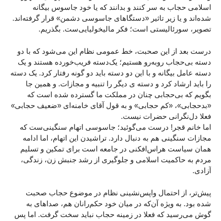
اسلامی حجاب به سر کنند و بدانند که یا خود جاسوس بیگانه
شده‌اند و یا زیر تاثیر «دستگاهای جاسوسی دشمن» قرار گرفته‌اند.
تصویر، سورئالیستی است؛ فکر مالیخولیایی‌ست. بگذریم.
درست بعد از این صحبت، خط عمومی نظام این می‌شود که با دو
دسته بی‌حجاب روبه‌رو هستیم؛ یک‌دسته فریب‌خورده هستند و یک
دسته عامل بیگانه و با این دو دسته باید دو گونه رفتار کرد. یک دسته
را باید ارشاد کرد و دسته ی دیگر را تنبیه و مجازات. و همین جا
بگویم که بی‌حجابی چنان در مملکت ما گسترده شده است که
«بدحجابی»، «کم حجابی» و به قول آقای خامنه‌ای «ضعیف حجابی»
فعلا دل‌نگرانی حضرات نیست.
اما خانم قجر! درست می‌گوئید؛ جاسوسی اتهام سنگینی‌ست که
مجازات سنگینی هم به دنبال دارد. تراشیدن این اتهام، اما ادامه
همان سیاست هراس‌افکنی در جامعه است برای تمکین و تسلیم
مردم به حاکمیت اسلامی و جلوگیری از رشد جنبش زن، زندگی،
آزادی.
پیش‌تر، از احتمال واپس‌نشینی نظام در موضوع حجاب صحبت
شده بود. به ویژه آن‌که در میان خود حکم‌رانان هم، صداهای به
گوش می‌رسید که فعلا در زمینه حجاب نباید سخت گرفت. اما پس