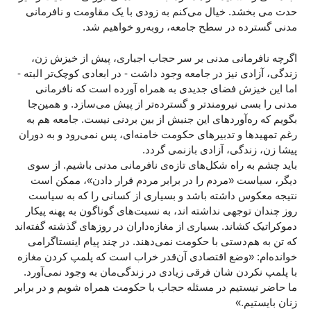
حدت می بخشد. خیال می‌کنم به زودی با یک مقاومت و نافرمانی
مدنی گسترده در سطح جامعه، روبه‌رو خواهیم شد.
اگرچه نافرمانی‌ مدنی بر سر حجاب اجباری، پیش از خیزش زن،
زندگی، آزادی نیز در جامعه وجود داشت - در ابعادی کوچک‌تر البته -
اما این خیزش فضای جدیدی به همراه آورده است که نافرمانی
مدنی را بسی نیرومندتر و گسترده‌تر از پیش می‌سازد. و همین‌جا
بگویم که ره‌آوردهای این جنبش از بین بردنی نیست. جامعه هم به
رغم تمهیدها و تدبیرهای حکومت خامنه‌ای، پس نمی‌رود و به دوران
پیشا زن، زندگی، آزادی بازنمی گردد.
باید چشم به راه شکل‌های تازه‌ی نافرمانی مدنی باشیم. از سوی
دیگر، سیاست «مردم را در برابر مردم قرار دادن»، ممکن است
نتیجه‌ معکوس داشته باشد و بسیاری از کسانی‌ را که به سیاست
روز چندان توجهی نداشته اند، به نسبت‌های گوناگون به پهنه پیکار
دموکراتیک کشاند. بسیاری از مغازه‌داران در روزهای گذشته گفته‌اند
که تن به هم‌دستی با حکومت نمی‌دهند. در چند پیام اینستاگرامی
خوانده‌ام: «وضع اقتصادی آن‌قدر خراب است که پلمپ کردن مغازه
با پلمپ نکردن شان فرقی زیادی در زندگی‌مان به وجود نمی‌آورد.
ما حاضر نیستیم در مسئله حجاب با حکومت همراه شویم و در برابر
زنان بایستیم.»