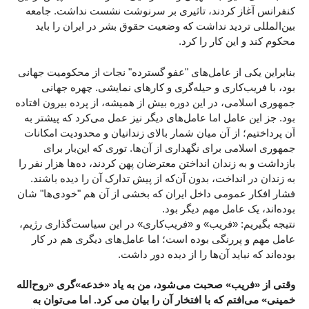
کنفرانس آغاز کردند، تاثیری بر سرنوشت نشست نداشت. جامعه
بین‌المللی تردید نداشت که وضعیت حقوق بشر در ایران را باید
محکوم کند و این کار را کرد.
بنابراین یکی از عامل‌های "عفو گسترده" نجات از محکومیت جهانی
بود، با فریب‌کاری و حیله‌گری و کارهای نمایشی. چهره جهانی
جمهوری اسلامی، در این دوره بیش از همیشه، از پرده بیرون افتاده
بود. جز این عامل اما عامل‌های دیگر نیز عمل می‌کرد که پیشتر به
آن پرداختیم؛ از آن میان شمار بالای زندانیان و محدودیت امکانات
جمهوری اسلامی برای نگهداری از آن‌ها. توری که این‌بار برای
بازداشت و به زندان انداختن معترضان پهن کردند، ده‌ها هزار نفر را
به زندان در انداخت، بدون آن‌که از پیش تدارک آن را دیده باشند.
فشار افکار عمومی داخل ایران که بخشی از آن هم "خودی‌ها" شان
بوده‌اند، یک عامل مهم دیگر بود.
نتیجه بگیریم: «فریب‌» و «فریب‌کاری» در این سیاست‌گذاری رژیم،
عامل مهم و پررنگی بوده است؛ اما عامل‌های دیگری هم در کار
بوده‌اند که نباید آن‌ها را از دیده دور داشت.
وقتی از «فریب» صحبت می‌شود، من به یاد «خدعه‌»گری «روح‌الله
خمینی» می‌افتم که با افتخار آن را بیان می کرد. اما می‌توان به