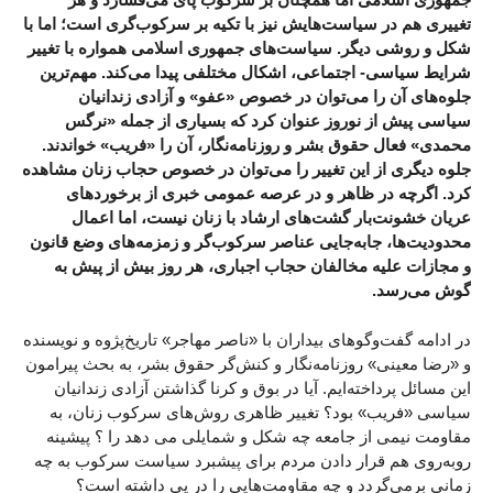
تغییری هم در سیاست‌هایش نیز با تکیه بر سرکوب‌گری است؛ اما با
شکل و روشی دیگر. سیاست‌های جمهوری اسلامی همواره با تغییر
شرایط سیاسی- اجتماعی، اشکال مختلفی پیدا می‌کند. مهم‌ترین
جلوه‌های آن را می‌توان در خصوص «عفو» و آزادی زندانیان
سیاسی پیش از نوروز عنوان کرد که بسیاری از جمله «نرگس
محمدی» فعال حقوق بشر و روزنامه‌نگار، آن را «فریب» خواندند.
جلوه دیگری از این تغییر را می‌توان در خصوص حجاب زنان مشاهده
کرد. اگرچه در ظاهر و در عرصه عمومی خبری از برخوردهای
عریان خشونت‌بار گشت‌های ارشاد با زنان نیست، اما اعمال
محدودیت‌ها، جابه‌جایی عناصر سرکوب‌گر و زمزمه‌های وضع قانون
و مجازات علیه مخالفان حجاب اجباری، هر روز بیش از پیش به
گوش می‌رسد.
در ادامه گفت‌وگوهای بیداران با «ناصر مهاجر» تاریخ‌پژوه و نویسنده
و «رضا معینی» روزنامه‌نگار و کنش‌گر حقوق بشر، به بحث پیرامون
این مسائل پرداخته‌ایم. آیا در بوق و کرنا گذاشتن آزادی زندانیان
سیاسی «فریب» بود؟ تغییر ظاهری روش‌های سرکوب زنان، به
مقاومت نیمی از جامعه چه شکل و شمایلی می دهد را ؟ پیشینه
روبه‌روی هم قرار دادن مردم برای پیشبرد سیاست سرکوب به چه
زمانی برمی‌گردد و چه مقاومت‌هایی را در پی داشته است؟