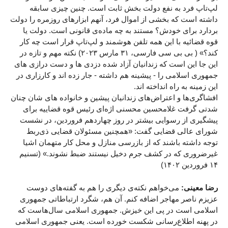
لپ‌تاپ فرد به نفع دولت بخش ثابت است. چنین چیزی سابقه
داشته است که بخشی از اموال فرد، آنهم ابزارهای روزمره را دولت
بردارد برای خودش؟ مستند به چه ماده‌ی قانونی است. دولت یا
قوه قضائیه با این همه تلفن هوشمند و لپ‌تاپ قرار است چه کار
کند؟» ( بی بی سی فارسی، ۳۱ مارس ۲۰۲۳) نکته مهم و تازه در
این جا این است که زندانیان آزاد شده دزدی ها و دست درازی های
جمهوری اسلامی را - پیشینه هم داشته - جار زده اند و کارزاری در
این زمینه به راه انداخته اند.
افشاگری‌ها و اعتراض‌های زندانیان پیشین و خانواده های شان چنان
شدتی گرفت غلامحسین محسنی اژه‌ای رئيس قوه قضاییه برای
پیشگیری از رسوایی بیشتر در روز چهاردهم فروردین، در نشست
شورای عالی قضایی گفت: «همچنین مسئولان قضایی ذی‌ربط
توجه داشته باشند که از بازرسی منازل و محل کار متهمان اشیا
غیرضروری که در کشف جرم دخیل نیستند ضبط نشوند.» (تسنیم
۱۴ فروردین ۱۴۰۲)
رضا معینی:
می‌خواهم نکته‌ی دیگری را هم به گفته‌های دوست
عزیزم ناصر مهاجر اضافه کنم. آن هم، شگرد ارتباطاتی جمهوری
اسلامی است در پی این خیزش. جمهوری اسلامی سال‌هاست که
در پهنه اطلاع‌رسانی شکست خورده است. یعنی جمهوری اسلامی