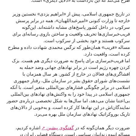
طرح می‌کند که این بازداشت به «دلایل دیگری» است.
در تاریخ جمهوری اسلامی، پیش از «ابراهیم یزدی» نخستین وزیر
خارجه تا وزارت کنونی «امیرعبداللهیان»، همه در برابر پرسش
سرکوب در داخل کشور پاسخ‌های مشابه داشته‌اند. این‌گونه
فریب‌خبرسازی‌ها تحریف واقعیت و ساختن بازوی رسانه‌ای برای
سرکوب هستند و خود بخشی از سرکوب است.
مساله «فریب» همان‌طور که نرگس محمدی شهادت داده و مطرح
کرده است، واقعیت دارد.
اما فریب‌خبرسازی برای پاسخ به ضرورت دیگری هم هست. بزک
کردن چهره رژیم است در برابر نهادهای جهانی وضد حمله به
افشاگری‌های فعالان در خارج از کشور. هر سال همزمان با
نشست‌های شورای حقوق بشر در سازمان ملل، رفتار جمهوری
اسلامی در برابر چگونگی فشارهای بین‌المللی متغیر است. با آنکه
جمهوری اسلامی در پیدا خود را به واکنش‌های نهادهای بین‌المللی
بی‌اعتنا نشان می‌دهد، اما سال‌ها به شکل تخصصی درباره‌ی حضور
نمایندگان‌اش در این نهادها کار کرده است. و به‌خوبی از دالان‌های
تاریک بوروکراتیک نهادهای سازمان ملل بهره می‌برد.
ضرورت دیگر همان‌‌گونه که در
گفتگوی پیشین
اشاره کردیم،
مساله انبوه زندانیان سیاسی است. دستگاه قضایی ایران در