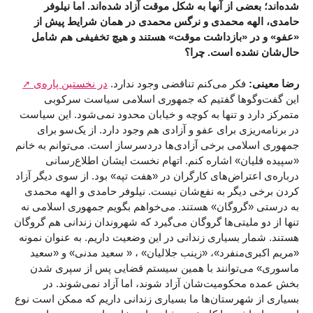
شده‌اند؛ بعضی از آنها به شکل موقت آزاد شده‌اند. اما نیلوفر
حامدی، الهه محمدی و نرگس محمدی در همان شرایط پیش از
«عفو» و در «بازداشت موقت» هستند و هیچ تخفیفی هم شامل
حال‌شان نشده است. چرا؟
رضا معینی:
فکر می‌کنم تناقضی وجود ندارد.
در نخستین پاره‌‌ی
این گفت‌وگو‌ها گفتیم که جمهوری اسلامی سیاست سرکوبی
متمرکز دارد و تنها به کوچه و خیابان محدود نمی‌شود. این سیاست
در برنامه‌ریزی برای عفو و آزادی هم وجود دارد. از یک‌سو برای
جمهوری اسلامی برخی آزادی‌ها دردسرساز است. می‌توانم به خانم
«سپیده قلیان» اشاره کنم. اتهام نخست ایشان اطلاع‌رسانی
درباره‌ی اعتراض‌های کارگران در «هفت‌ تپه» بود. از سوی دیگر آزاد
کردن برخی دیگر به نفع‌شان نیست. نیلوفر حامدی و الهه محمدی
به درستی «گروگان» هستند. می‌خواهم بگویم جمهوری اسلامی نه
تنها از دو ملیتی‌ها گروگان می‌گیرد که شهروندان زندانی هم گروگان
هستند. شمار بسیاری زندانی در این وضعیت داریم. به عنوان نمونه
«مریم اکبری‌منفرد»، «زینب جلالیان» ، « سعید مدنی» و «سعید
ماسوری» می‌توانند با همین سیستم قضایی پس از سپری شدن
بخش عمده محکومیت‌شان آزاد شوند، اما آزاد نمی‌شوند. در
بسیاری از شهرستان‌ها ما بسیاری زندانی داریم که ممکن است نوع