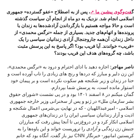
گ
فت‌وگوی پیشین ما
، پس از به اصطلاح «عفو گسترده» جمهوری
اسلامی انجام شد. نزدیک به دو ماه از انجام آن سیاست گذشته
است و حالا مواجه هستیم با بازگرداندن آزادشده‌‌ها به زندان با
پرونده‌ها و اتهام‌های جدید. بسیاری از جمله «نرگس محمدی» از
داخل زندان، آن‌همه جاروجنجال آزادی زندانیان سیاسی را یک
«فریب» خواندند. آیا فریب بود؟ اگر پاسخ به این پرسش مثبت
باشد، چه گروه‌های هدف این فریب بودند؟
ناصر مهاجر:
اجازه دهید با ادای احترام و درود به «نرگس محمدی»،
این زن دلیر و مبارز که دردها و رنج های زیادی را تاب آورده است و
حتا در زندان و زیر شکنجه هم سکوت نکرده است و بر پیمان خود
استوار مانده است، به پرسش شما بپردازم.
گمان میکنم در ۸ اسفند ۱۴۰۱ بود و در پی نشست «شورای حقوق
بشر سازمان ملل» در ژنو و پس از سخنرانی وزیر خارجه جمهوری
اسلامی - امیرعبداللهیان - که در نهایتِ بی‌شرمی اعمال شکنجه و
اذیت و آزار زندانیان سیاسی ایران را در زندان‌های جمهوری
اسلامی انکار کرد و در دروغ‌زنی تا آنجا پیش رفت که مبارزان
جنبش
زن زندگی و آزادی
را تروریست خواند و این یاوه‌ها را به
کریستین امانپور- خبرنگار CNN نیز باز گفت. آنگاه بود که خانم