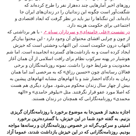
روزهای اخیر آمارهایی چند ده‌‌هزار نفر را طرح کرده‌اند که
شگفت‌آور است چگونه این زندانیان را در زندان‌های ایران جا
داده‌اند. این تنگناها را نیز باید در نظر گرفت که ابعاد اقتصادی و
اجتماعی برای حکومت هزینه دارد.
در نشست «علی خامنه‌ای» و سرداران سپاه
- با هر برداشتی که
از چون و چرایی افشای محتوای آن وجود دارد - این محتوا بیان‌گر
التهاب درون حکومت است. این التهاب وحشتی است که خیزش
ایجاد کرده است و به بازداشت‌های گسترده انجامیده است. اما شم
هوشیار در پهنه سرکوب نظام برای رافت اسلامی از آن همان آغاز
محدودیت و شرایط خود را داشت. نمونه روزنامه‌نگاران و برخی
فعالان رسانه‌ای چون «حسین رزاق» که به مرخصی آمد اما همان
زمان به دادگاه احضار شد و با اتهام‌های مشابه اتهام‌های پیشین به
بیش از چهار سال زندان محکوم می‌شود. موارد دیگری هم هست
که اصلا مورد عفو قرار نگرفتند. مثل «نیلوفر حامدی» و «الهه
محمدی» روزنامه‌نگارانی که همچنان در زندان هستند.
اجازه بدهید از همین‌جا به موضوع برخورد با روزنامه‌نگاران گریزی
بزنیم. به گفته خود شما در این خیزش، با گسترده‌ترین برخورد
امنیتی و سرکوب‌گرانه در خصوص روزنامه‌نگاران و رسانه‌ها مواجه
بودیم. روزنامه‌نگارانی که در این خیزش بازداشت شدند، عموما آزاد