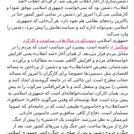
دشمن‌سازی از آغاز انقلاب تعریف شد. از فردای انقلاب «ضد
انقلاب» دشمن بود که نمی‌خواست جمهوری اسلامی موفق شود! و
کارشکنی می کرد! امروز این دشمن در تمامی امور کشور حتا در
بالاترین رده‌های نظامی هم نفوذ دارد. هر آن‌جایی که جمهوری
اسلامی نمی‌تواند اداره کند و سیاست‌هایش را پیش ببرد، دشمن را
وارد می‌کند.
جمهوری اسلامی
دست‌کم در سال‌هایی سیاست و کارکرد
توتالیتر
داشته است. پیشبرد این سیاست است که مردم را در
مقابل مردم قرار می‌دهد. از همان آغاز «ضد انقلاب» یعنی افزایش
خواسته‌های مردم و افزایش آگاهی نسبت به مطالبات و برآورده
نشده‌شان، معترض «ضدانقلاب» بود و دشمن. از پرداختن به مساله
اقتصادی مثل دستمزدها خصوصا برای کارگران تا امروز که مساله
حجاب مطرح است. این حالتی که در جامعه گروه‌بندی ایجاد کنند و
بخشی را منزوی و منفعل کنند و با هراس‌افکنی سرکوب را به پیش
برند، همان کارکرد تمامیت‌خواهانه‌ای است که جمهوری اسلامی به
پیش برده است. قبلا نوشته‌ام که وقتی می‌گویند «کافر»، «منافق»،
«ضدانقلاب» و «جاسوس» طبیعی است که در جامعه‌ای که عموما
مسلمان است، دفاع از کافر، منافق و حتی جاسوس خارجی
غیرممکن به نظر می‌رسد. حکومت یک «دشمن» را پیش از جنگ،
خارج از مرزها ساخت، حین جنگ وارد مرزهای کشور شد، بعد از
جنگ و خروج دشمن و پس از صلح، در جنگ دائمی جمهوری اسلامی