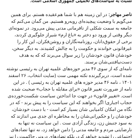
نسبت به سیاست‌های تحمیلی جمهوری اسلامی است.
ناصر مهاجر:
در این زمینه هم با شما هم‌عقیده هستم. برای همین
می‌گویم با وضعیت پیچیده‌ای روبه‌رو هستیم. من گمان می‌کنم که
جامعه به سمت شکلی از نافرمانی مدنی پیش می‌رود. در نمو‌نه‌ای
دیگر وقتی از ورود دو دختر به «باغ ارم» شیراز جلوگیری کردند،
برخی از حقوق‌دانان، روزنامه‌نگاران و روشن‌فکران، این کار را
غیرقانونی خواندند و حکومت را به چالش کشیدند. به دیگر سخن،
خودشان قانون خودشان را زیر سوال می‌برند که که به هدف
دست‌نیافتنی‌شان برسند.
نامه‌ای که از سوی ۴۶ مدیر حوزه‌های علمیه تهران به رئیسی نوشته
شده است، دربرگیرنده نکته مهمی ست (سایت انتخاب، ۲۶ اسفند
۱۴۰۱ ، نامه ۴۶ مدیر حوزه های علمیه تهران به رئیسی ) . در این
نامه از ضرورت تغییر قانون «برای مقابله با حجاب» صحبت شده
است. «تغییر قانون» در جهت جا انداختن سیاست شکست‌خورده‌ی
حجاب اجباری! اگر بخواهند که این سیاست را به پیش برند - که در
نگاه من امکان کامیابی شان بسیار کم است - با دست خودشان،
خودشان را و حکم‌رانی‌شان را به مخاطره ای جدی می اندازند که
به سود جنبش زن، زندگی آزادی ست . این سیاست نه تنها به
نارضایتی مردم و جامعه مدنی را دامن خواهد زد، نه تنها تضادهای
اجتماعی را تشدید خواهد کرد، بلکه تضادهای درونی حاکمیت را نیز