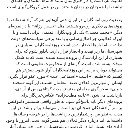
اهمیت بازداشت یا کار خبری‌شان مانند خانم‌ها محمدی و حامدی
نباشد، اما همچنان در زندان هستند این در عمل گروگان‌گیری است.
وضعیت روزنامه‌نگاران در ایران حتی آن‌هایی هم که آزاد شده‌اند، با
پرونده‌های دیگری روبه‌رو هستند. مثل «حسین رزاق» یا در نمونه‌ای
دیگر، «محمد معینی» یکی از وب‌نگاران قدیمی ایرانی است و با
این‌که فعالیتی جز اطلاع‌رسانی و یا نقد برخی سیاست‌های دولت
نداشت، اما بارها احضار شده‌ است. روزنامه‌نگاران بسیاری در
شهرستان‌ها زیر تهدید و احضار قرار دارند. یادآور شوم که برای
بسیاری از این آزادشدگان پرونده بسته نشده است که به شکل
موقت بسته شده است. گونه‌ای از محکومیت‌ تعلیقی است که
می‌تواند دوباره بر سر این روزنامه‌نگاران آوار شود. پیش‌تر هم
گفتیم که «طبیعی» است «اسماعیل عبدی» مورد عفو قرار نگیرد.
ایشان از موثرترین فعالان صنف معلمان هستند. این‌گونه «محمد
حبیبی» سخن‌گوی معلمان معترض مدت کوتاهی پس از آزادی،
بازداشت می‌شود. «عالیه مطلب‌زاده» عکاس‌خبرنگار برای
پرونده‌ای دیگر باید پاسخ‌گو شود. به طور واقعی شمشیر داموکلس
بر سر آزادشدگان همچنان تیز است و می‌تواند براتر باشد. در این
مدت به نظر من، پرشمارترین بازداشت‌ها را در عرصه رسانه‌ها
داشته‌ایم. اما درباره دیگر فعالان هم همین‌گونه است. امروز با وجود
آزادی‌های بسیار اما در کردستان، بلوچستان و حتی خوزستان آمار