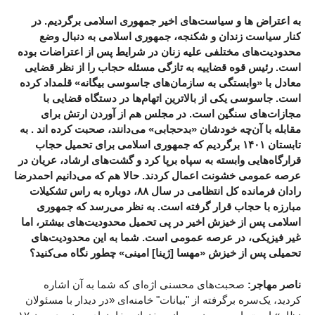
به اعتراض ها و سیاست‌های اخیر جمهوری اسلامی برگردیم. در
کنار سیاست زندان و شکنجه، جمهوری اسلامی به دنبال وضع
محدودیت‌های مختلفی علیه زنان در شرایط پس از اعتراضات بوده
است. رئیس قوه قضاییه به تازگی مسئله حجاب را از نظر قضایی
معادل با «وابستگی به سازمان‌های جاسوسی بیگانه» قلمداد کرده
است. جاسوسی یکی از بالاترین اتهام‌‌ها در دستگاه قضایی با
مجازات‌های سنگین است. در مجلس هم از آوردن ارتش برای
مقابله با آن‌چه خودشان «بدحجابی» می‌دانند، صحبت کرده اند . به
تابستان ۱۴۰۱ برگردیم که جمهوری اسلامی برای تحمیل حجاب
قرارگاه‌هایی وابسته به سپاه برپا کرد و گشت‌های ارشاد، عریان در
عرصه عمومی خشونت اعمال کردند. حالا هم که می‌دانیم احمدرضا
رادان فرمانده کل انتظامی در سال ۸۸، دوباره به راس تشکیلات
مبارزه با حجاب قرار گرفته است. به نظر می‌رسد که جمهوری
اسلامی پس از خیزش اخیر در پی تحمیل محدودیت‌های بیشتر، اما
غیر فیزیکی، در عرصه عمومی است. شما به این محدودیت‌های
تحمیلی پس از خیزش «مهسا [ژینا] امینی» چطور نگاه می‌کنید؟
ناصر مهاجر:
صحبت‌های محسنی اژه‌ای که شما به آن اشاره
کردید، یک‌سره برگرفته از "بیانات" خامنه‌ای «در دیدار با مسئولان