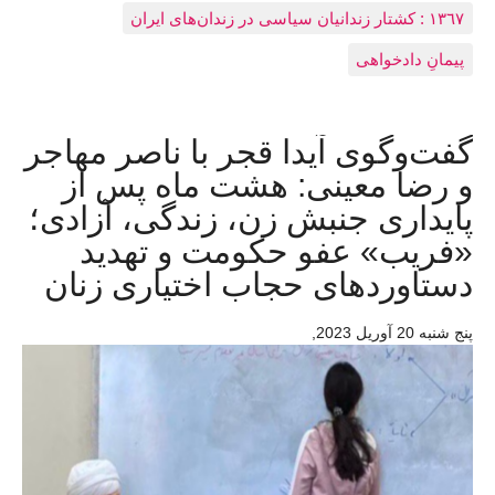
١٣٦٧ : کشتار زندانيان سياسی در زندان‌های ایران
پیمانِ دادخواهی
گفت‌وگوی آیدا قجر با ناصر مهاجر
و رضا معینی: هشت ماه پس از
پایداری جنبش زن، زندگی، آزادی؛
«فریب» عفو حکومت و تهدید
دستاوردهای حجاب اختیاری زنان
پنج شنبه 20 آوريل 2023
,