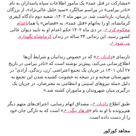
«مشارکت در قتل عمد» یک مامور اطلاعات سپاه پاسداران به نام
«نادر بیرامی» در مراسم سالگرد «سید خلیل عالی‌نژاد»، از بزرگان
یارسان، بازداشت شد. در مهر ماه ۱۴۰۲، شعبه دوم دادگاه کیفری
کرمانشاه، او را به‌اتهام «قتل عمد»، به «قصاص» یا همان
اعدام
محکوم کرد
. در دی ماه ۱۴۰۲ حکم اعدام او به تایید دیوان عالی
کشور رسید. این زندانی ۳۴ ساله در زندان
کرمانشاه نگهداری
می‌شود
.
تارنمای «
دادبان
» که در خصوص زندانیان و شرایط آن‌ها
اطلاع‌رسانی می‌کند، پیش‌تر نوشته است که «نادر بیرامی در تاریخ
۲۷ آبان ۱۴۰۱ در جریان یک تجمع اعتراضی "زن، زندگی، آزادی" در
شهرستان صحنه و در نتیجه به خشونت کشیده شدن این تجمع به
دلیل حمله نیروهای امنیتی و انتظامی به معترضان، در جریان یک
درگیری میان شهروندان و ماموران کشته شد.»
طبق اطلاع
دادبان
، مصداق اتهام رسایی، اعتراف‌های متهم دیگر
هم‌پرونده با او به نام «
فرهاد بیگی
» است که به تازگی جان خود
را از دست داده است.
مجاهد کورکور