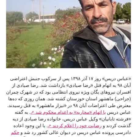
«عباس دریس» روز ۱۷ آذر ۱۳۹۸ پس از سرکوب جنبش اعتراضی
آبان ۹۸ به اتهام قتل «رضا صیادی» بازداشت شد. رضا صیادی از
افسران نیروهای یگان ویژه نیروی انتظامی بود که در شهرک چمران
(جراحی) ماهشهر استان خوزستان کشته شد. همان روزی که ده‌ها
معترض طی اعتراضات آبان ۹۸ در «نیزار ماهشهر» به قتل رسیدند.
عباس دریس
با اتهام «محاربه» به اعدام محکوم شد
. به گفته
«فرشته تابانیان» وکیل عباس دریس، خانواده رضا صیادی از دیه
گذشت کردند و
رضایت خود را اعلام کردند
. با این وجود اعاده
دادرسی پرونده عباس دریس در دیوان عالی کشور رد شد و
حکم