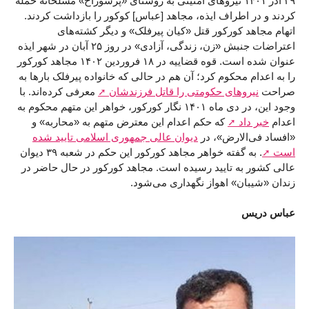
۲۹ آذر ۱۴۰۱ نیروهای امنیتی به روستای «پرسوراخ» مسلحانه حمله
کردند و در اطراف ایذه، مجاهد [عباس] کوکور را بازداشت کردند.
اتهام مجاهد کورکور قتل «کیان پیرفلک» و دیگر کشته‌های
اعتراضات جنبش «زن، زندگی، آزادی» در روز ۲۵ آبان در شهر ایذه
عنوان شده است. قوه قضاییه در ۱۸ فروردین ۱۴۰۲ مجاهد کورکور
را به اعدام محکوم کرد؛ آن هم در حالی که خانواده پیرفلک بارها به
صراحت
نیروهای حکومتی را قاتل فرزندشان
معرفی کرده‌اند. با
وجود این، در دی ماه ۱۴۰۱ نگار کورکور، خواهر این متهم محکوم به
اعدام
خبر داد
که حکم اعدام این معترض متهم به «محاربه» و
«افساد فی‌الارض»، در
دیوان عالی جمهوری اسلامی تایید شده
است
. به گفته خواهر مجاهد کورکور این حکم در شعبه ۳۹ دیوان
عالی کشور به تایید رسیده است. مجاهد کورکور در حال حاضر در
زندان «شیبان» اهواز نگهداری می‌شود.
عباس دریس