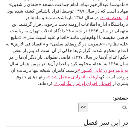
«ماموستا عبدالرحیم تینا»، امام جماعت مسجد «خلفای راشدین»
مهاباد است که در سال ۱۳۸۷ توسط افراد ناشناس کشته شده بود.
این هفت نفر
در سال ۱۳۸۸ بازداشت شدند و ماه‌ها در
بازداشتگاه اداره اطلاعات ارومیه تحت بازجویی قرار گرفتند. این
متهمان در سال ۱۳۹۴ در شعبه ۲۸ دادگاه انقلاب تهران به ریاست
قاضی مقیسه با اتهام‌هایی مانند «اقدام علیه امنیت ملی»، «تبلیغ
علیه نظام»، «عضویت در گروه‌های سلفی» و «افساد فی‌الارض» به
اعدام محکوم شدند. گزارش‌ها حاکی از آن است که پس از نقض
حکم اعدام‌ آن‌ها در سال ۱۳۹۷، قاضی صلواتی بار دیگر آن‌ها را در
سال ۱۳۹۸ به اعدام محکوم کرد و اعدام آن‌ها در بهمن همان سال
به تایید دیوان عالی کشور
رسید. کامران شیخه تنها بازمانده آن
پرونده است که
بارها به انفرادی منتقل شد
و نهادهای حقوق
بشری از
احتمال اجرای او ابراز نگرانی
کرده‌اند.
جستجو:
در اين سر فصل