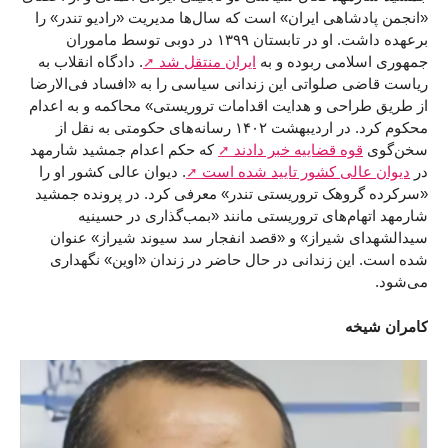
«انجمن پادشاهی ایران» است که سال‌ها مدیریت «رادیو تندر» را
برعهده داشت. او در تابستان ۱۳۹۹ در دوبی توسط ماموران
جمهوری اسلامی ربوده و به
ایران منتقل شد
. دادگاه انقلاب به
ریاست قاضی صلواتی این زندانی سیاسی را به «افساد فی‌الارضا
از طریق طراحی و هدایت اقدامات تروریستی» محاکمه و به اعدام
محکوم کرد. در اردیبهشت ۱۴۰۲ رسانه‌های حکومتی به نقل از
سخن‌گوی
قوه قضاییه خبر دادند
که حکم اعدام جمشید شارمهد
در
دیوان عالی کشور تایید شده است
. دیوان عالی کشور او را
«سرکرده گروهک تروریستی تندر» معرفی کرد. در پرونده جمشید
شارمهد اتهام‌های تروریستی مانند «بمب‌گذاری در حسینیه
سیدالشهدای شیراز» و «قصد انفجار سد سیوند شیراز» عنوان
شده است. این زندانی در حال حاضر در زندان «اوین» نگهداری
می‌شود.
کامران شیخه