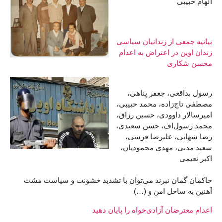
الهام حبیبی
بیانیه جمعی از زندانیان سیاسی
زندان اوین در اعتراض به اعدام
محسن شکاری
رسول بداقعی، جعفر پناهی،
مصطفی تاج‌زاده، محمد حبیبی،
امیرسالار داوودی، حسین رزاق،
محمد رسول‌اف، حسن سعیدی،
رضا شهابی، علیرضا فرشی،
سعید مدنی، مهدی محمودیان،
اکبر نعیمی
حاکمان گمان نبرند می‌توان با تشدید خشونت و سیاست مشت
آهنین به ساحل امن و (…)
اعدام معترضان آزادی‌خواه را پایان دهید