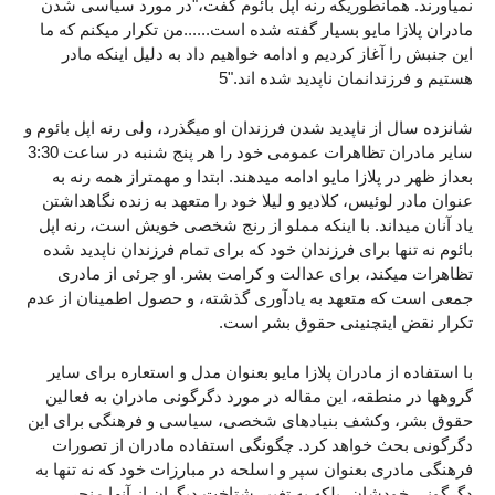
نمیآورند. همانطوریکه رنه اپل بائوم گفت،"در مورد سیاسی شدن
مادران پلازا مایو بسیار گفته شده است......من تکرار میکنم که ما
این جنبش را آغاز کردیم و ادامه خواهیم داد به دلیل اینکه مادر
هستیم و فرزندانمان ناپدید شده اند."5
شانزده سال از ناپدید شدن فرزندان او میگذرد، ولی رنه اپل بائوم و
سایر مادران تظاهرات عمومی خود را هر پنج شنبه در ساعت 3:30
بعداز ظهر در پلازا مایو ادامه میدهند. ابتدا و مهمتراز همه رنه به
عنوان مادر لوئیس، کلادیو و لیلا خود را متعهد به زنده نگاهداشتن
یاد آنان میداند. با اینکه مملو از رنج شخصی خویش است، رنه اپل
بائوم نه تنها برای فرزندان خود که برای تمام فرزندان ناپدید شده
تظاهرات میکند، برای عدالت و کرامت بشر. او جرئی از مادری
جمعی است که متعهد به یادآوری گذشته، و حصول اطمینان از عدم
تکرار نقض اینچنینی حقوق بشر است.
با استفاده از مادران پلازا مایو بعنوان مدل و استعاره برای سایر
گروهها در منطقه، این مقاله در مورد دگرگونی مادران به فعالین
حقوق بشر، وکشف بنیادهای شخصی، سیاسی و فرهنگی برای این
دگرگونی بحث خواهد کرد. چگونگی استفاده مادران از تصورات
فرهنگی مادری بعنوان سپر و اسلحه در مبارزات خود که نه تنها به
دگرگونی خودشان، بلکه به تغییر شتاخت دیگران از آنها منجر