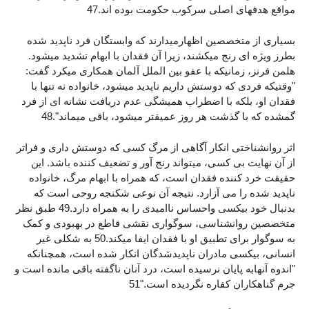
مواقع هدفهای اصلی سرکوب حکومت بوده اند.47
بسیاری از متخصصین اظهارمیدارند که وابستگان فرد ناپدید شده
بطرز ویژه ای رنج میکشند، زیرا آن فقدان با ابهام تشدید میشود.
هلمن فرنز، زمانیکه با عفو بین الملل آلمان همکاری میکرد گفت:
"وقتیکه فردی که دوستش داریم ناپدید میشود، خانواده نه تنها با
فقدان او، بلکه با اضطراب همیشگی عدم دریافت نشانه ای از فرد
گمشده که با گذشت هر روز عمیقتر میشود، باقی میماند".48
اثر روانشناختی انکار آگاهی از مرگ کسی که دوستش داری و فراتر
از آن نهایت بی کسی، میتواند رنج آور و تضعیف کننده باشد. این
حقیقت خرد کننده فقدان است، که همراه با ابهام مرگ، خانواده
ناپدید شده را می آزارد. نتیجه آن نوعی شکنجه روحی است که
بدنبال خود بیکسی واحساس ناامیدی را به همراه دارد.49 طبق نظر
متخصصین روانشناسی، سوگواری نقشی قاطع در بهبودی و کمک
به سوگوار برای تطبیق او با فقدان ایفا میکند.50 به شکلی غیر
انسانی، بیکسی مادران ناپدیدشدگان انکار شده است، همچنانکه
"اندوه آنهابه پایان نرسیده است، درد آنان ناگفته باقی مانده است و
جرم گناهکاران کفاره نگردیده است."51