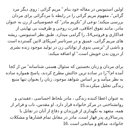
اولین استیونس در مقاله خود بنام " مریم گرائی : روی دیگر مرد
گرائی"، مفهوم مریم گرائی را در رابطه با مردگرائی برای مردان
بررسی میکند؛ نوعی از "تکریم مادر" که خصوصیاتی از زن به عنوان
مادر، مانند تفوق اخلاقی، قدرت روحی و ظرفیت بی نهایتی از
فداکاری و فروتنی14، را گرامی میدارد. طبق نظر استیونس، ریشه
های مریم گرائی، عمیق و در سرتاسر امریکای لاتین گسترده است
و ناشی از "ترسی بدوی از توانائی زن در تولید موجود زنده بشری
از درون بدن خویش است." او اضافه میکند:
برای مردان و زنان نخستین که سئوال هستی شناسانه" من از کجا
آمده ام؟"را در ساده ترین حالتش مطرح کردند، پاسخ همواره ساده
به نظر میآمد و بر اساس شواهد موجود، زنان را بعنوان تنها منبع
زندگی تجلیل میکردند.15
به عنوان اعطا کننده زندگی ، مادر بلحاظ احساسی ،عقیدتی و
روانشناختی در مرکز خانواده قرار دارد. او مقدس، ناب و فراتر از
همه، متعهد به نگهداری از فرزندان و دفاع از آنان در تقابل با
پدرسالاری پدر قهار است. مادر در مقابل تمام فشارها و مشکلات
خانواده، مدافع و میانجی است .16