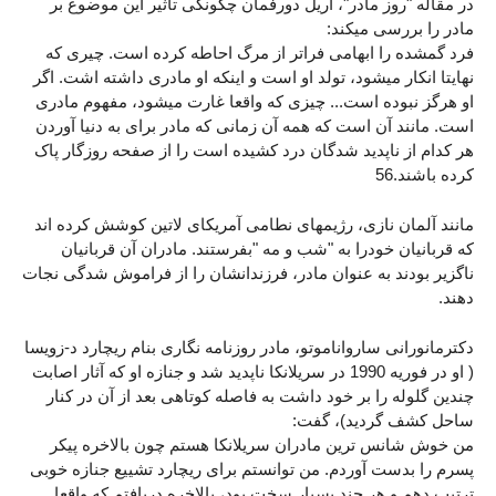
در مقاله "روز مادر"، آریل دورفمان چگونگی تاثیر این موضوع بر
مادر را بررسی میکند:
فرد گمشده را ابهامی فراتر از مرگ احاطه کرده است. چیری که
نهایتا انکار میشود، تولد او است و اینکه او مادری داشته اشت. اگر
او هرگز نبوده است... چیزی که واقعا غارت میشود، مفهوم مادری
است. مانند آن است که همه آن زمانی که مادر برای به دنیا آوردن
هر کدام از ناپدید شدگان درد کشیده است را از صفحه روزگار پاک
کرده باشند.56
مانند آلمان نازی، رژیمهای نطامی آمریکای لاتین کوشش کرده اند
که قربانیان خودرا به "شب و مه "بفرستند. مادران آن قربانیان
ناگزیر بودند به عنوان مادر، فرزندانشان را از فراموش شدگی نجات
دهند.
دکترمانورانی سارواناموتو، مادر روزنامه نگاری بنام ریچارد د-زویسا
( او در فوریه 1990 در سریلانکا ناپدید شد و جنازه او که آثار اصابت
چندین گلوله را بر خود داشت به فاصله کوتاهی بعد از آن در کنار
ساحل کشف گردید)، گفت:
من خوش شانس ترین مادران سریلانکا هستم چون بالاخره پیکر
پسرم را بدست آوردم. من توانستم برای ریچارد تشییع جنازه خوبی
ترتیب دهم و هر چند بسیار سخت بود، بالاخره دریافتم که واقعا