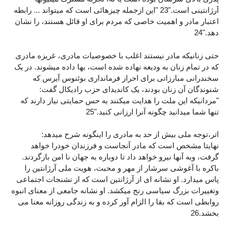
آرژانتینی است."23 "این ازجمله چیزهائی است که میتواند ... رابطه
اعتبار مادر و اهمیت خاصی که مردم برای او قائل هستند، را نشان
دهد."24
حتی زنانیکه مادر نیستند اغلب با خصوصیات مادری، غریزه مادری
که در تمام زنان به ودیعه نهاده شده است، بها داده میشوند. در یک
سخندرانی مبارزاتی برای احراز فرمانداری بوئنوس آیرس که
شنوندگان آن زنان بودند، یک کاندیدای حزب رادیکال گفت:
"مردانیکه این ملت را هدایت میکنند به حس حمایتی نیاز دارند که
تنها شما میدانید چگونه آنرا ارزانی کنید."25
اتر،توجه ملی بیش از حد به مادری را اینگونه شرح میدهد:
نهایتا مشخص است که مادر آنجاست و فرزندان خودرا خواهد
گرفت، وبه آنها نیرو خواهد داد تا دوباره به جهان نا امن بازگردند.
باکره با آغوشی سرشار از مهر و محبت، هویت ملی آرژانتین را
پاس میدارد. او نشانه ای از آرژانتین است که از تشنجات اجتماعی
وتغییرات بزرگ سیاسی رنج میکشد. او نشانه جامعی از معنای انبوه
روابطی است که بقا را الزام آور کرده و به زندگی روزانه معنا می
بخشد.26