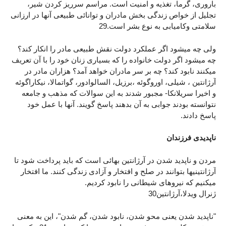
باروری، گرما، تغذیه و امنیت است. مراسم سرریز کردن شیر،
تجلیل از خواص زندگی بخش مادران و توانائی طبیعی آنها در ارزانی
سلامتی وکامیابی به نوع بشر است.29
ولی چه میشود اگر عملکرد دولت نقش طبیعی مادر را انکار کند؟
چه میشود اگر دولت خانواده را که بسیاری زنان خود را با آن تعریف
میکنند نابود کند؟ چه بر سر مادران خواهد آمد؟ هزاران مادر در
آرژانتین ، شیلی، اوروگوئه ،برزیل، السالوادور، گواتمالا، نیکاراگوئه
و اخیرا سریلانکا- مجبور شدند به این سوالات که مذهب و جامعه
نتوانسته بودند جوابی به آن بدهند پاسخ گویند. آنها با عمل خود
پاسخ دادند.
ناپدیدی فرزندان
مردن و ناپدید شدن در آرژانتین بهائی است که باید پرداخت شود تا
آرژانتینیها بتوانند در صلح و افتخار و آزادی زندگی کنند. ما افتخار
میکنیم که نیروهای شیطانی را نابود کردیم.
ژنرال ویدلا،آرژانتین30
"ناپدید شدن یعنی محو شدن، نابود شدن، گم شدن"، این به معنی