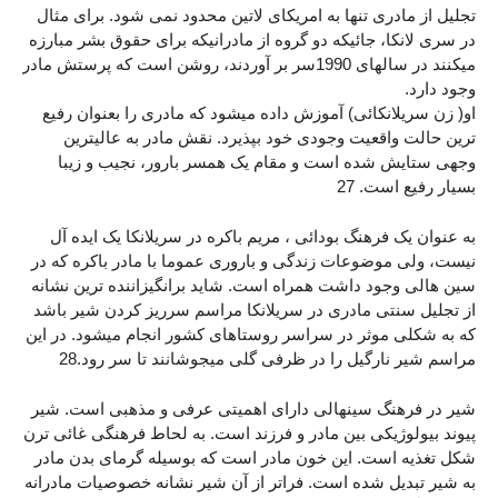
تجلیل از مادری تنها به امریکای لاتین محدود نمی شود. برای مثال
در سری لانکا، جائیکه دو گروه از مادرانیکه برای حقوق بشر مبارزه
میکنند در سالهای 1990سر بر آوردند، روشن است که پرستش مادر
وجود دارد.
او( زن سریلانکائی) آموزش داده میشود که مادری را بعنوان رفیع
ترین حالت واقعیت وجودی خود بپذیرد. نقش مادر به عالیترین
وجهی ستایش شده است و مقام یک همسر بارور، نجیب و زیبا
بسیار رفیع است. 27
به عنوان یک فرهنگ بودائی ، مریم باکره در سریلانکا یک ایده آل
نیست، ولی موضوعات زندگی و باروری عموما با مادر باکره که در
سین هالی وجود داشت همراه است. شاید برانگیزاننده ترین نشانه
از تجلیل سنتی مادری در سریلانکا مراسم سرریز کردن شیر باشد
که به شکلی موثر در سراسر روستاهای کشور انجام میشود. در این
مراسم شیر نارگیل را در ظرفی گلی میجوشانند تا سر رود.28
شیر در فرهنگ سینهالی دارای اهمیتی عرفی و مذهبی است. شیر
پیوند بیولوژیکی بین مادر و فرزند است. به لحاط فرهنگی غائی ترن
شکل تغذیه است. این خون مادر است که بوسیله گرمای بدن مادر
به شیر تبدیل شده است. فراتر از آن شیر نشانه خصوصیات مادرانه