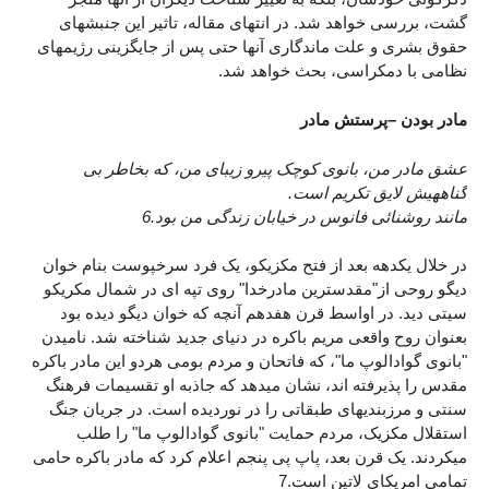
گشت، بررسی خواهد شد. در انتهای مقاله، تاثیر این جنبشهای
حقوق بشری و علت ماندگاری آنها حتی پس از جایگزینی رژیمهای
نظامی با دمکراسی، بحث خواهد شد.
مادر بودن –پرستش مادر
عشق مادر من، بانوی کوچک پیرو زیبای من، که بخاطر بی
گناههیش لایق تکریم است.
مانند روشنائی فانوس در خیابان زندگی من بود.6
در خلال یکدهه بعد از فتح مکزیکو، یک فرد سرخپوست بنام خوان
دیگو روحی از"مقدسترین مادرخدا" روی تپه ای در شمال مکریکو
سیتی دید. در اواسط قرن هفدهم آنچه که خوان دیگو دیده بود
بعنوان روح واقعی مریم باکره در دنیای جدید شناخته شد. نامیدن
"بانوی گوادالوپ ما"، که فاتحان و مردم بومی هردو این مادر باکره
مقدس را پذیرفته اند، نشان میدهد که جاذبه او تقسیمات فرهنگ
سنتی و مرزبندیهای طبقاتی را در نوردیده است. در جریان جنگ
استقلال مکزیک، مردم حمایت "بانوی گوادالوپ ما" را طلب
میکردند. یک قرن بعد، پاپ پی پنجم اعلام کرد که مادر باکره حامی
تمامی امریکای لاتین است.7