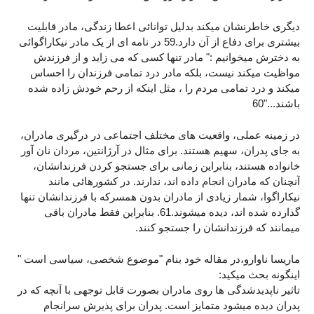
دیگری خاطرنشان میکند بدلیل توانائی اعطا زندگی، مادر قابلیت
بیشتری برای دفاع از آن دارد.59 در نامه ای از یک مادر نیکاراگوائی
به دخترش میخوانیم :" مادر تنها کسی که می زاید و از فرزندش
مواظیت میکند نیست، بلکه مادر درد تمامی فرزندان را احساس
میکند و درد تمامی مردم را ، مثل اینکه از رحم خودش زاده شده
باشند..."60
در زمینه عملی، واقعیت های مختلف اجتماعی در درگیری مادران،
به جای پدران، سهیم هستند. برای مثال در آرژانتین، مردان نان آور
خانواده هستند، بنابراین زمانی برای جستجو کردن فرزندانشان،
آنچنان که مادران انجام داده اند، ندارند. در کشورهائی مانند
نیکاراگوا، شمار زیادی از مادران بدون همسرکه با فرزندانشان تنها
گذارده شده اند، دیده میشوند.61. بنابراین فقط مادران باقی
میمانند که فرزندانشان را جستجو کنند.
ماریسا ناوارو،در مقاله خود بنام "موضوع شخصی، سیاسی است "
اینگونه بحث میکید:
تاثیر ناپدیدشدگی ها روی مادران بصورت قابل توجهی با آنچه که در
پدران دیده میشود متمایز است. پدران برای پذیرش سرانجام