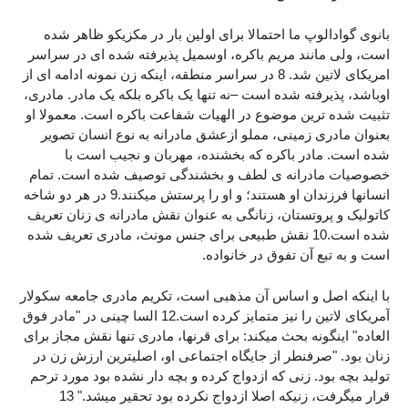
بانوی گوادالوپ ما احتمالا برای اولین بار در مکزیکو ظاهر شده
است، ولی مانند مریم باکره، اوسمیل پذیرفته شده ای در سراسر
امریکای لاتین شد. 8 در سراسر منطقه، اینکه زن نمونه ادامه ای از
اوباشد، پذیرفته شده است –نه تنها یک باکره بلکه یک مادر. مادری،
تثبیت شده ترین موضوع در الهیات شفاعت باکره است. معمولا او
بعنوان مادری زمینی، مملو ازعشق مادرانه به نوع انسان تصویر
شده است. مادر باکره که بخشنده، مهربان و نجیب است با
خصوصیات مادرانه ی لطف و بخشندگی توصیف شده است. تمام
انسانها فرزندان او هستند؛ و او را پرستش میکنند.9 در هر دو شاخه
کاتولیک و پروتستان، زنانگی به عنوان نقش مادرانه ی زنان تعریف
شده است.10 نقش طبیعی برای جنس مونث، مادری تعریف شده
است و به تبع آن تفوق در خانواده.
با اینکه اصل و اساس آن مذهبی است، تکریم مادری جامعه سکولار
آمریکای لاتین را نیز متمایز کرده است.12 السا چینی در "مادر فوق
العاده" اینگونه بحث میکند: برای قرنها، مادری تنها نقش مجاز برای
زنان بود. "صرفنطر از جایگاه اجتماعی او، اصلیترین ارزش زن در
تولید بچه بود. زنی که ازدواج کرده و بچه دار نشده بود مورد ترحم
قرار میگرفت، زنیکه اصلا ازدواج نکرده بود تحقیر میشد." 13