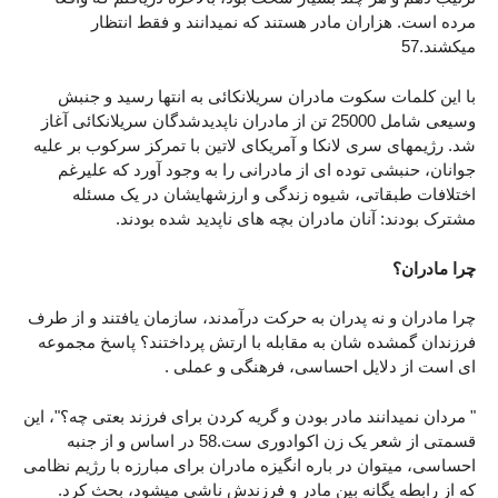
مرده است. هزاران مادر هستند که نمیدانند و فقط انتظار
میکشند.57
با این کلمات سکوت مادران سریلانکائی به انتها رسید و جنبش
وسیعی شامل 25000 تن از مادران ناپدیدشدگان سریلانکائی آغاز
شد. رژیمهای سری لانکا و آمریکای لاتین با تمرکز سرکوب بر علیه
جوانان، حنبشی توده ای از مادرانی را به وجود آورد که علیرغم
اختلافات طبقاتی، شیوه زندگی و ارزشهایشان در یک مسئله
مشترک بودند: آنان مادران بچه های ناپدید شده بودند.
چرا مادران؟
چرا مادران و نه پدران به حرکت درآمدند، سازمان یافتند و از طرف
فرزندان گمشده شان به مقابله با ارتش پرداختند؟ پاسخ مجموعه
ای است از دلایل احساسی، فرهنگی و عملی .
" مردان نمیدانند مادر بودن و گریه کردن برای فرزند بعتی چه؟"، این
قسمتی از شعر یک زن اکوادوری ست.58 در اساس و از جنبه
احساسی، میتوان در باره انگیزه مادران برای مبارزه با رژیم نظامی
که از رابطه یگانه بین مادر و فرزندش ناشی میشود، بحث کرد.