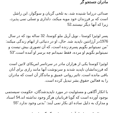
مادران جستجو گر
صدائی درراما شنیده شد، به تلخی گریان و سوگوار، این راشل
است که بر فرزندان خود مویه میکند، دلداری و تسلی نمی پذیرد،
زیرا که آنها دیگر نیستند.52
پسر لوئیزا کوستا ، نویل آریل ملو کوستا، 32 ساله بود که در سال
1976در آرژانتین ناپدید شد. حال، او در دنیائی از ابهام زندگی میکند:
"من نمیتوانم بگویم پسرم زنده است، که آن تصوری بیش نیست و
نمیتوانم بگویم او مرده، فقط نمیدانم چه برسر او آمده است."53
لوئیزا کوستا یکی از هزاران مادر در سرتاسر امریکای لاتین است
که فرزندانشان ناپدید شدند و سرنوشت آنها مانند رازی برای آنان
باقی مانده است. تاثیر روانی عمیق و ماندگار آن است که مادران
را به فعالین حقوق بشر تبدیل کرده است.
با انکار آگاهی و مسئولیت در مورد ناپدیدشدگان، حکومت سیستمی
بوچود آورده است که گویا قربانیان هرگز وجود نداشته اند.54 اسناد
و مدارک به دلیل ساده ای بکار نمی آیند: "بدنی وجود ندارد."55