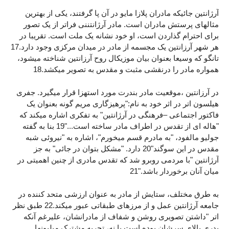
آرژانتین جائیکه مادران پلازا مایو در آن پا گرفتند، یکی از بهترین
مثالهای پرستش مادران است. مادر آرژانتننی فراتر از یک تصور
برای احترام گذاردن است، او خود نشانه یک ملت است. تقریبا در
هر شهر آرزانتین یک مجسمه از مادر در میدان مرکزی وجود دارد.17
تانگو که وسیعا بعنوان بیان موزیکال روح آرزانتین شناخته میشود،
همواره مادر را درنقشی مثبت و مقدس به تصویر میکشد.18
در آرزانتین ،موقعیت مادر بندرت مورد استهزا قرار میگیرد. جفری
هیلسون اتر در اثر خود به نام:"پرهیزگاری مریم گونه بعنوان یک
فاکتور اجتماعی –فرهنگی در آرژانتین" به تفکری اشاره میکند که
"هاله ای از تقدس در اطراف مادر ساخته است..."19 بنا به گفته
جولیو مالفود، "به مادرم قسم میخورم"، اشاره به "نیروئی شبه
مقدس در این سوگند"20 دارد. "مشکل بتوان در جائی" به جز
آرژانتین "با مردمی روبرو شد که تقدس مادری از چنین اهمیتی در
میان آنان برخوردار باشد."21
به طرق مختلف، ستایش از مادر به عنوان ارزشی متحد کننده در
جامعه آرژانتین عمل و از مرزهای طبقاتی عبور میکند.22 طبق نظر
اتر "داشتن تصویری روشن و شفاف از مادرانشان، علیرغم آنکه
پدری بالای سرشان بوده است یا نه، تجربه مشترک میلیونها