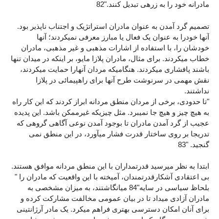
مادرانه خود را به زرهی تبدیل کنند."82
تصمیم گرد آمدن به عنوان مادران استراتژیک و اجتناب ناپذیر بود.
آنها خودرا به عنوان یک فعال یا مبارز معرفی نمیکردند؛ آنها
خودشان را، با استفاده از اشارات مذهبی و غیر مذهبی، مادران
خطاب میکردند. برای مثال، مادران پلازا مایو، بر اینکه در میدان تنها
باشند پافشاری میکردند. هنگامیکه مردان آنهارا حمایت میکردند،
نقش مهمی در سرنوشت طرح آنها برای راهپیمائی در پلازا
نداشتند.
"تا حدودی، برخی از مردان منطق مردانه ابراز کردند که این کار راه
به هیچ چیز و هیچ جا نمیبرد. مثل چیزیکه غیرممکن باشد. این پدیده
عجیب از گرد آمدن مادران تا بوجود آمدن نوعی آگاهی گروهی که
تدریجا بر روی ساختار قدرت فشار میآورد، در این منطق نمی
گنجید. "83
ابتدا به نظر میرسید قدرتمداران با این منطق مردانه موافق هستند.
بی اعتقادی آشکارقدرتمندان، آمیخته با این واقعیت که مادران را "
بلحاظ سیاسی در سایه"84 میانگاشتند، به میزان مشخصی به
مادران آزادی میداد تا در بیان عمومی مخالفت مشارکت کرده و
برای آنان امکان دسترسی بهتری فراهم میکرد. یک مادر آرژانتینی