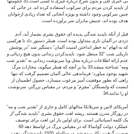
بی خبری کلی و بدون شرح درباره چیزی یا کسی است.31 حکومتها
از ناپدید کردن مردم برای سرکوب استفاده کرده اند. در جائی که
چنین سرکوبی وچود داشته و بویژه آنجائی که تعداد زیادی ازجوانان
هدف بوده اند، جنبش مادران سر برآورده است.
قبل از آنکه ناپدید شدگی پدیده ای حقوق بشری بشمار آید، آدم
دزدی در آلمان نازی متداول بوده است. هیتلر دستور داد تا هرکسی
که به اتهام "به خطر انداختن امنیت آلمان" دستگیر شد "در پوشش
تاریکی شب "32 منتقل شود. ناپدیدکردن زندانی بدون هیچ ردپائی و
عدم ارائه اطلاعات درباره محل ویا سرنوشت زندانی به "تقدیر شب
ومه" شناخته میشد.33 بنا بر آنچه که هیتلر میگوید، مجازات مرگ
شهید بوجود میاورد؛ فرماندهی عالی آلمان تصمیم گرفت که تنها
راهی که بطور موفقیت آمیز مرعوب میسازد، حصول اطمینان از
اینست که وابستگان "مچرم" و مردم، در مقیاس بزرگتر، سرنوشت
او را ندانند.34
آمریکای لاتین و سریلانکا مثالهای کامل و جاری از "تقدیر شب و مه"
در روزگار مدرن هستند. ریشه لغت حقوق بشری "ناپدید شدگی"از
یک کلمه اسپانیائی است. برای اولین بار این لغت برای توصیف
عملکرد دولت گواتمالا که در مقیاس بزرگ در اواسط دهه 60
صورت گرفت، بکار برده شد. در سالهای 1970 ناپدیدشدگی تحت