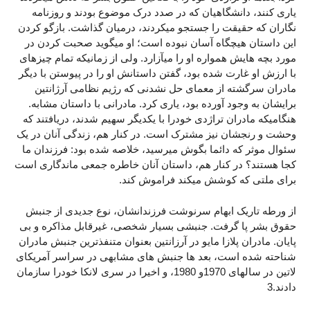
یاری کنند، دانشگاهیان که در صدد درک موضوع بودند و روزنامه
نگاران که حقیقت را جستجو میکردند، درمیان گذاشت. بازگو کردن
این داستان هیچگاه آسان نبوده است؛ او میگوید صحبت کردن در
مورد بچه هایش همواره او را میآزارد. ولی از زمانیکه تمام چیزهای
با ارزش او غارت شده بود، گفتن داستانش او را در پیوستن با دیگر
مادران سرگشته از معمای حل نشدنی که رژیم نظامی آرژانتین
برایشان به وجود آورده بود، یاری کرد. مادرانی با داستان مشابه.
هنگامیکه مادران تراژدی خودرا با یکدیگر سهیم شدند، دریافتند که
وحشت و رنجشان نیز مشترک است. در کنار هم، زندگی آنان در یک
سئوال موثر که دائما بگوش میرسید، خلاصه شده بود: فرزندان ما
کجا هستند؟ در کنار هم، داستان آنان خاطره جمعی ماندگاری است
برای ملتی که کوشش میکند فراموش کند.
از ورطه تاریک ابهام سرنوشت فرزندانشان، نوع جدیدی از جنبش
حقوق بشر پا گرفت. جنبشی بسیار شخصی، غیرقابل مذاکره و بی
پایان. مادران پلازا مایو در آرزانتین بعنوان متنفذترین جنبش مادران
شناحته شده است، بعد ها جنبش های مشابهی در سراسر آمریکای
لاتین در سالهای 1970و 1980، و اخیرا در سری لانکا خودرا سازمان
دادند.3