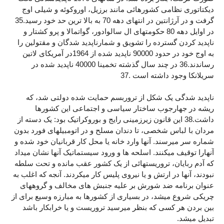
دیکتاتوری نظامی کشورهائی مانند برزیل، اوروکوئه و شیلی اوج
گرفت و در آرژانتین در انتهای دهه 70 به بالا ترین حد خود رسید.35
در اوایل دهه 80 حکومتهای ال سالوادور، گواتمالا و پرو کشتار و
ناپدید کردن گسترده را تشویق و شمارناپدید شدگان و مقتولین را
به اوج خود در حدود 90000 ناپدید شده از 1964در آمریکای لاتین
رساندند.36 در چند سال گذشته تخمینا 40000 ناپدید شده در
سریلانکا وجود داشته است .37
ناپدید شدگی یک شکل از تروربسم حمایت شده دولتی شد، که
ریشه در جهارجوب ساختار سیاسی و اجتماعی این کشورها
داشت.38 این قانون زیرزمینی رایج و بوروکراتیک بود: یک دسته از
مردان با لباس شخصی، تا دندان مسلح و در اتومبیلهای فورد بدون
شماره سر میرسند. آنها وارد خانه یا محل کار قربانیان خود شده و
آنهارا توقیف میکنند. اسلحه ها و ورود سیستماتیک آنها نشان میداد
که آدم ربایان، تروریستهائی از یک کشور عقب مانده و تحت سلطه
نبودند، آنها در ارتش و یا نیروی پلیس کار میکردند. آنجه که اغلب به
عنوان برنامه ضد شورش بر علیه جنبش های مخالف و گروههای
چریکی شروع میشد، در بسیاری از کشورها به مبارزه وسیع برای از
بین بردن هر کسی که بنظر میرسید تروریست و یا خرابکار باشد
تبدیل میشد.