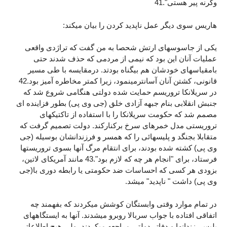
وگرنه پیر هستی".41
هاریس سوی دیگر عمل ناپدید کردن را بیان میکند:
یکی از جاسوسهای ارتش شحصا به من گفت که تراژدی واقعی
عملیات آنان این بود که نیمی از مردمی که حذف شدند حتی
بامقیاسهای خودشان هم بیگناه بودتد. درمقایسه با طی مسیر
قانونی، کشتن آنان آسانترمینمود، زیرا کمتر مخاطره آمیز بود.42
در سریلانکا تروریسم حمایت شده دولتی هنگامی شروع شد که
جنبش انقلابی بنام جبهه آزادی خلق (جی وی پی) بطور فزاینده ای
مصمم شد که حکومت سریلانکا را با استفاده از تاکتیکهای
تروریستی مدل خمرهای سرخ برکنارکند. دولت تصمیم گرفت که
متقابلا بجنگد و پلیسهائی را که همسر و فرزندانشان بوسیله (جی
وی پی) کشته شده بودند، برای انتقام مرگ آنها بسوی تروریستها
فرستاد، برای "انجام هر چه که لازم بود".43 مانند آمریکای لاتین،
بزودی هر کسی که احساسات ضد حکومتی یا رابطه دوری با(جی
وی پی) داشت " ناپدید" میشد.
در تمام موارد وقتی وابستگان کوشش میکردند که بفهمند چه
اتفاقی افتاده با جواب سربالا روبرو میشدند. آنها به ایستگاههای
پلیس، زندانها و دفاتر دولتی مراجعه میکردند، ولی هیچ اطلاعاتی