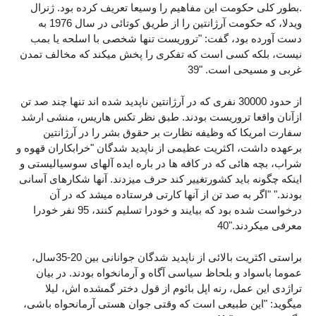
.بطور کلی حکومت این مفاهیم را وسیعا تعریف کرده بود. ژنرال
ویدلا، که حکومت آرژانتین را از طریق کوتائی در سال 1976 به
دست آورده بود، گفت: "تروریست تنها شخصی با اسلحه یا بمب
نیست، بلکه کسی است که تفکری را پخش میکند که مخالف تمدن
غربی و مسیحی است. "39
از حدود 30000 نفری که در آرژانتین ناپدید شده اند تنها چند صد تن
ازآنان واقعا تروریست بودند. طبق نظر تکس هاریس، منشی ارشد
سفارت امریکا که وظیفه نظارت بر حقوق بشر را در آرژانتین
برعهده داشت، اکثریت عظیمی از ناپدید شدگان "خرابکاران قهوه و
شراب، بچه هائی که در کافه ها در باره ایده آلهای سوسیالیستی و
اینکه چگونه باید کشورتغییر کند حرف میزدند. آنها شکارهای آسانی
بودند." "اگر به صد تن از آنها کارتی فرستاده میشد که در آن
درخواست شده بود که بیایند و خودرا تسلیم کنند، 95 نفر خودرا
معرفی میکردند."40
براستی اکثریت بالائی از ناپدید شدگان جوانانی بین 20-35سال،
عموما باسواد و بلحاظ سیاسی آگاه و آرمانخواه بودند. در بیان
تراژدی این عمل، رنه اپل بائوم از قول دختر گمشده اش، لیلا
میگوید: "این طبیعی است که وقتی جوان هستی آرمانحواه باشی،