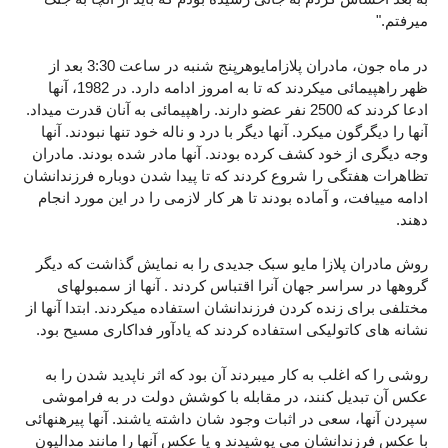
میرفتم."
در ماه جون، مادران پلازامایوهرپنج شنبه در ساعت 3:30 بعد از
ظهر راهپیمائی میکردند که تا به امروز ادامه دارد. در 1982، آنها
ادعا کردند که 2500 نفر عضو دارند. راهپیمائی به آنان قدرت میداد.
آنها را دیگرگون میکرد. آنها دیگر با درد و ناله خود تنها نبودند. آنها
وجه دیگری از خود کشف کرده بودند. آنها مادر شده بودند. مادران
تظاهرات هفتگی را شروع کردند که تا پیدا شدن دوباره فرزندانشان
ادامه مییافت، و آماده بودند تا هر کار لازمی را در این مورد انجام
دهند.
روش مادران پلازا مایو سبک جدیدی را به نمایش گذاشت که دیگر
گروهها در سراسر جهان آنرا اقتباس کردند . آنها از سمبولهای
مختلفی برای زنده کردن فرزندانشان استفاده میکردند. ابتدا آنها از
نشانه های کاتولیکی استفاده کردند که یادآور فداکاری مسیح بود.
روشی را که اغلب به کار میبردند آن بود که اثر ناپدید شدن را به
عکس آن تبدیل کنند، در مقابله با کوشش دولت در به فراموشی
سپردن آنها، سعی در اثبات وجود شان داشته یاشند. آنها پیرهنهائی
با عکس فرزندانشان می پوشیدند و یا عکس آنها را مانند مدالیون