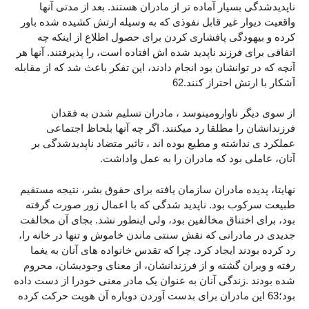
ناپدیدشدگی بسیار آماده تر از مادران هستند. بعد از مدتی آنها
واقعیت دیوار غیر قابل نفوذی که به وسیله ارتش کشیده شده باور
کرده و بیهودگی پافشاری کردن برای حصول اطلاع از اینکه چه
اتفاقی برای فرزند ناپدید شده اش افتاده است، را پذیرفتند. آنها هر
آنچه که در توانشان بود انجام دادند، این تفکر باعث شد که از مقابله
آشکار با ارتش احتراز کنند.62
از سوی دیگر ناوارومینوسد ، مادران تسلیم شدن به فقدان
فرزندانشان را مطلقا رد میکنند. اگر چه آنها بلحاظ اجتماعی
عملکرد ی نداشته و مطیع بوده اند ، تاثیر متضاد ناپدیدشدگی بر
آنان، عاملی بود که مادران را به عمل واداشت.
نهایتا، پدیده مادران سازمان یافته برای حقوق بشر، نتیجه مستقیم
طبیعت سرکوب بود. ناپدید شدگی که با اعمال زور صورت گرفته
بود، برای اختناق مخالفین بود، ولی اینطور نشد. بجای آن مخالفت
جدیدی در مادرانی که نقش سنتی ماندن خاموش و تنها در خانه را،
رد کرده بودند ایجاد کرد. چرا که تقدس خانواده های آنان به یغما
رفته و ویران گشته و از فرزندانشان، از معنای وجودیشان، محروم
شده بودند .زندگی آنان به عنوان یک مادر معنی خودرا از دست داده
بود؛63 این مادران برای بدست آوردن دوباره آن هویت حرکت کرده