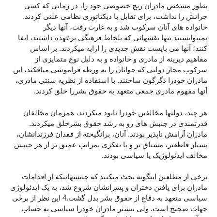
بطور مشخص مادران رنچ خصوصی خود را، در زمانی که کسی
جراتش را نداشت، برای تقابل با دیکتاتوری نظامی علنی کردند.
خانواده های آنان سرکوب شد و به غارت رفت، آنها دیگر
نمیتوانستند تنها نقشهائی که بلحاظ فرهنگی برعهده داشتند، ایفا
کنند؛ آنها می بایست نقش جدیدی را ارایه میکردند. بر اساس
مفاهیم دیرینه از مادری و خانواده و به دلیل نوع متمایزی از
سرکوب مجاز دولتی که جوانان را به ورطه فراموشی میافکند، این
مادران خودرا دگرگون ساختند. با استفاده از نظریه سنتی مادری،
آنها مفهوم مادری جمعی متعهد به حقوق بشررا خلق کردند.
هر چند، دولتها مخالفین خودرا نابود میکردند، همزمان مخالفان
قدرتمندی در جنبش های رو به رشد حقوق بشرخلق میکردند.
مادران آرامش ناپذیر بودند. آنان، برانگیخته از فقدان فرزندانشان،
بسیار قاطعتر، مشتاق تر و با تفکری بمراتب عمیق تر از هر جنبش
مخالف ایدئولوژیک یا سیاسی بودند.
برخی از مطلعین اینگونه بحث میکنند که جنبشهائیکه از اقدامات
مادران برای یافتن دختران و پسرانشان شروع شد، به یک ایدئولوژی
سیاسی متعهد به دفاع از حقوق بشر بدل گشت.4 این نظر از برخی
جهات صحیح است. ولی بیشتر مادران خودرا سیاسی به حساب