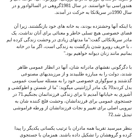
هندوراسی بپا خواستند. در سال 1981گروهی در السالوادور و در
سال 1990در سریلانکا به حرکت در آمدند.
با اینکه آنها وحشتزده بودند، به خانه های خود بازنگشتند. زیرا آن
فضای خصوصی هیچ تسلی خاطر و معنائی برای آنان نداشت. یک
مادر سریلانکائی گفت:"ما مدتهای زیادی در وحشت زندگی کرده ایم
، با حریف روبرو شدن بازگشت به زندگی است، اگر ما در خانه
بمانیم مانند زنان دیوانه خواهیم بود."
با دگرگونی نقشهای مادرانه شان، آنها در انظار عمومی ظاهر
شدند، دولت را به مبارزه طلبیدند و از مرزبندیهای مصنوعی
گذشتند و سوگواری خصوصی خود را به مسئله سیاست عمومی
بدل کردند70 یک مادر آرژانتینی میگوید: "ما از شستن و اطوکشی و
آشپزی به خیابانها آمدیم تا برای زندگی فرزندانمان بجنگیم.71 در
جستجوی عمومی برای فرزندانشان، وحشت فلچ کننده شان به
نیرویی اصلی برای تغییر و نجات فرزندانشان از ورطه فراموشی
تبدیل شد.72
بنظر میرسید تقریبا همه مادران با ترتیب یکسانی یکدیگر را پیدا
کرده و گروهشان را تشکیل داده باشند. همزمان با جستجوی