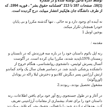
توسط آندره مالین نوشته شده و در شماره
(1)16، صفحات 187 تا 213 "فصلنامه حقوق بشر" ، فوریه 1994، که
از طرف دانشگاه جان هاپکینز انتشار مییابد، درج گردیده است.
نه آینده ای وجود دارد و نه حالی ، تنها گذشته مکررا و بی پایان
خودرا همچنان تکرار میکند.
یوجین اونیل 1
مقدمه :
رنه اپل بائوم داستان خود را در باره سه فرزندش که در تابستان و
زمستان 1976ناپدید شدند، مکررا بیان کرده است. در آگوست
آنسال پسرش لوئیس، دانشجوی روانشناسی، هنگام خروج از
دانشکده پزشکی ناپدید شد. در دسامبر همان سال یک واحد کماندو
ارتش آرژانتین پسر دیگرش کلادیو و دخترش لیلا راکه در پوتادل
(اوروگوئه)
مشغول تحصیل بودند، ربودند.2
در آغاز و در طول جستجوی رنج آور خود برای یافتن اطلاعات، رنه
داستان خود را برای تعداد بیشماری از مقامات آرژانتینی تعریف
کرد. بعدها او تراژدی خود را با فعالین حقوق بشر که تلاش میکردند