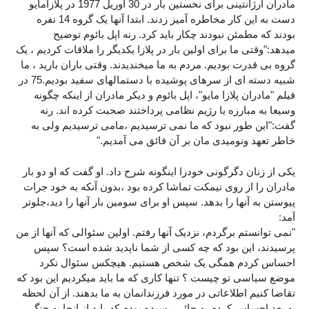
مادران آرژانتینی برای نخستین بار در 30 آوریل 1977 در پلازامایو
دست به این کار مخاطره آمیز زدند. ابتدا آنها یک گروه 14 نفره
بودند که مطمئن نبودند چکار باید کرد. رنه اپل بائوم توضیح
میدهد:"وقتی ما برای اولین بار در پلازا یکدیگر را ملاقات کردیم ، یک
گروه بی قدرت بودیم. مردم به ما میخندیدند. وقتی باران بارید ، ما
شبیه دسته ای از سرهای پوشیده با دستمالهای سفید بودیم.75 در
فیلم "مادران پلازا مایو"، اپل بائوم و دیکر مادران از اینکه چگونه
وسیعا به مبارزه با رژیم نظامی پرداختند صحبت کرده اند. رنه
گفت:"این طور نبود که ما نمی ترسیدیم ،مامی ترسیدیم ولی به
خاطر تعهد ونومیدی مان بر آن فائق می آمدیم."
یکی از زنان دگرگونی خودرا اینگونه شرح داد. او گفت که او دو بار
مادران را از روی نیمکت تماشا کرده بود ،بدون آنکه به خود جرات
پیوستن به آنها را بدهد. سپس او برای سومین بار آنها را دید،جلوتر
آمد:
"نمی توانستم برگردم، نزدیک آنها رفتم. اولین سئوالی که آنها از من
پرسیدند، این بود که چه کسی از شما ناپدید شده است؟ سپس
احساس کردم همگی یک شخص هستیم. هیچکس سئوال نکرد
موضع سیاسی تو چیست ؟ تنها کاری که ما باید میکردیم این بود که
تقاضا کنیم اطلاعاتی در مورد فرزندانمان به ما بدهند. از آن لحظه
به بعد احساس کردم به جائی رسیده بودم که باید از انچا به جنگ