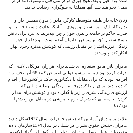
شده بود: قبل و بعد. هیچ چیزی هرگز مثل قبل نمیشود. آنها هرگز
همان نخواهند شد. آنها مطلقا به سوگواری رضایت ندادند.
زنان خانه دار طبقه متوسط، کارگر، مادران بدون همسر، دارا و
ندار، کاتولیک و پروتستان و یهودی – آنانیکه عادت داشتند قوانین و
قدرت حاکم بر جامعه رابدون چون و چرا بپذیرند، به نبرد برای یافنن
پاسخ سئوال "چه برسر فرزندانمان آمده است"، و دفاع از حق
زندگی فرزندانشان در مقابل رژیمی که کوشش میکرد وجود آنهارا
انکار کند، پیوستند.
مادران پلازا مایو استعاره ای شدند برای هزاران آمریکای لاتینی که
جرات کرده بودند به تروریسم دولتی اعتراض کنند.66 آنها نخستنین
افرادی بودند که برای مقابله با دیکتاتوری حاکم بر کشورشان اقدام
کرده بودند؛ برای بر پا کردن قوانین زندگی برعلیه دولتی که
ارزشهای زندگی بشری را زیر پا گذارده بود و کوشش برای بیدا ر
کردن" جامعه ای که شریک جرم خاموشی در مقابل این وحشتها
بود".67
علاوه بر مادران آرژانتین که جنبش خودرا در سال 1977شکل دادند،
مادران، جنبش حقوق بشر را در شیلی در سال 1974سازمان داده
و تقریبا در همان دوران مادران برزیلی، اوروگوئه ای، گواتمالائی و