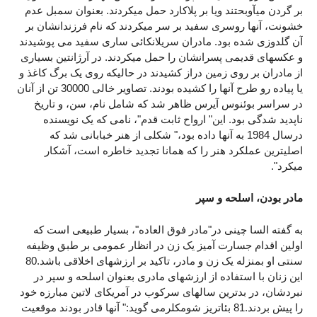
بر گردن میآوبحتند ویا بر پلاکارد حمل میکردند. بعنوان سمبل عدم
خشونت، آنها روسری سفید بر سر میکردند که نام فرزندانشان بر
آن گلدوزی شده بود. مادران سریلانکائی ساری سفید می پوشیدند
و عکسهای قدیمی پسرانشان را حمل میکردند. در آرژانتین بسیاری
از مادران بر روی زمین دراز کشیدند در حالیکه روی یک برگ کاغذ و
یا پیاده رو طرح آنها را کشیده بودند. تصاویر خالی 30000 تن از آنان
در سراسر بوئنوس آیرس ظاهر شد که شامل نام، سن، و تاریخ
ناپدید شدگی بود. این" ارواح ثابت قدم"، نامی که یک نویسنده
درسال 1984 به آنها داده بود،" شکلی از هنر خبابانی شد که
اصلیترین عملکرد هنر را که همانا تجدید خاطره است، آشکار
میکرد".
مادر بودن، اسلحه و سپر
به گفته السا چینی در"مادر فوق العاده"، بسیار طبیعی است که
اولین اقدام جسارت آمیز یک زن در انظار عمومی بر طبق وظیفه
سنتی او بمنزله یک زن و مادر، تاکید بر ارزشهای اخلاقی باشد.80
این زنان با استفاده از ارزشهای مادری بعنوان اسلحه و سپر در
نبردشان، در بدترین سالهای سرکوب در آمریکای لاتین مبارزه خود
را پیش بردند.81 بئاتریز شومکلرمی گوید:" آنها قادر بودند موقعیت