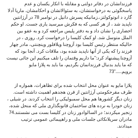
فرزندانشان در دفاتر دولتی و مقابله با انکار یکسان و عدم
پاسخگوئی به درخواستشان، به سئوالاتشان و احکامشان. ماریا آدلا
گارد د انوتوکولتز،.زمانیکه پسرش دانیل در نوامبر 78 در آرژانتین
ناپدید شد ، از هر کسی که به فکرش میرسید یاری جست. او حکم
احضاری را نشان داد و به دفتر پلیس مراجعه کرد و به عفو بین
الملل متوسل شد. او کمک کلیسا را درخواست کرد. روزی ، در
حالیکه منتظر رئیس کلیسا بود آزوچنا ویلافلور وینچنتی، مادر چهار
فرزند را که یکی از آنها ناپدید شده بود، ملاقات کرد. آنجا بود که
آزوچنا.پیشنهاد کرد:"ما داریم وقتمان را تلف میکنیم این جائی نیست
که ما یاید بدنبال فرزندانمان بگردیم، ما باید به پلازا مایو
برویم....."73
پلازا مایو به عنوان محل انتخاب شده برای تظاهرات، همواره از
طرف مقرحکومتی آرژانتین از قرن هجدهم اهمیت داشته است.
زنان دیگر کشورها هم محل سمبولیکی را انتخاب کردند. در شیلی ،
زنان خودرا به نرده های ساختمان قانونگذاری ملی که منحل شده،
زنجیر میکردند؛ در السالوادور زنان در کلیسا بست می نشستند.74
مادران سریلانکائی جلسات ملی و راهپیمائی عمومی ترتیب
میدادند.