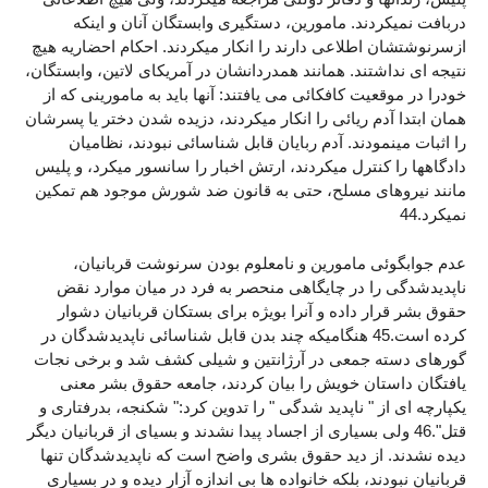
دربافت نمیکردند. مامورین، دستگیری وابستگان آنان و اینکه
ازسرنوشتشان اطلاعی دارند را انکار میکردند. احکام احضاریه هیچ
نتیجه ای نداشتند. همانند همدردانشان در آمریکای لاتین، وابستگان،
خودرا در موقعیت کافکائی می یافتند: آنها باید به مامورینی که از
همان ابتدا آدم ریائی را انکار میکردند، دزیده شدن دختر یا پسرشان
را اثبات مینمودند. آدم ربایان قابل شناسائی نبودند، نظامیان
دادگاهها را کنترل میکردند، ارتش اخبار را سانسور میکرد، و پلیس
مانند نیروهای مسلح، حتی به قانون ضد شورش موجود هم تمکین
نمیکرد.44
عدم جوابگوئی مامورین و نامعلوم بودن سرنوشت قربانیان،
ناپدیدشدگی را در چایگاهی منحصر به فرد در میان موارد نقض
حقوق بشر قرار داده و آنرا بویژه برای بستکان قربانیان دشوار
کرده است.45 هنگامیکه چند بدن قابل شناسائی ناپدیدشدگان در
گورهای دسته جمعی در آرژانتین و شیلی کشف شد و برخی نجات
یافتگان داستان خویش را بیان کردند، جامعه حقوق بشر معنی
یکپارچه ای از " ناپدید شدگی " را تدوین کرد:" شکنجه، بدرفتاری و
قتل".46 ولی بسیاری از اجساد پیدا نشدند و بسیای از قربانیان دیگر
دیده نشدند. از دید حقوق بشری واضح است که ناپدیدشدگان تنها
قربانیان نبودند، بلکه خانواده ها بی اندازه آزار دیده و در بسیاری