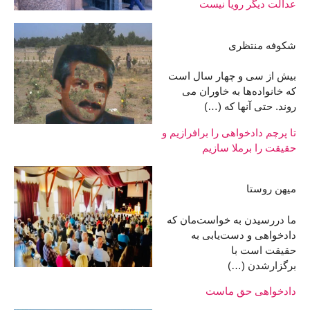
عدالت دیگر رویا نیست
شکوفه منتظری
بیش از سی و چهار سال است
که خانواده‌ها به خاوران می
روند. حتی آنها که (…)
تا پرچم دادخواهی را برافرازیم و
حقیقت را برملا سازیم
میهن روستا
ما دررسیدن به خواست‌مان که
دادخواهی و دست‌یابی به
حقیقت است با
برگزارشدن (…)
دادخواهی حق ماست