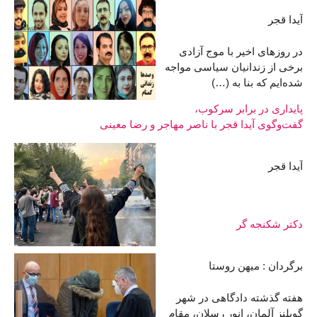
آیدا قجر
در روزهای اخیر با موج آزادی
برخی از زندانیان سیاسی مواجه
شده‌ایم که بنا به (…)
پایداری در برابر سرکوب،
گفت‌وگوی آیدا قجر با ناصر مهاجر و رضا معینی
آیدا قجر
دکتر شکنجه گر
برگردان : میهن روستا
هفته گذشته دادگاهی در شهر
گوبلنز آلمان، انور رسلان، مقام