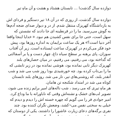
دوازده سال گذشت! … تابستان هشتاد و هشت و آن ماهِ تیر
دوازده سال گذشت، از روزی که در آن ۱۸ تیر دستگیر و فردای اش
به بازداشتگاه کهریزک منتقل شدم. از در و دیوار‌ صدای ضجه آدم‌ها
به گوش می‌رسید. ما را در قرنطینه ای جا دادند که نشستن که
سهل است، حتی جا برای نفس کشیدن هم نبود. « خدایا اینجا واقعا
آخر دنیا است؟» هر یک ساعت برایمان به اندازه روز‌ها بود، پیش
خود فکر می‌کردم در کهریزک ساعت ایستاده است. زیر آن آفتاب
سوزان، پای برهنه بر سطحِ سیاه داغ، چهار دست و پا بر آسفالتی
که گداخته بود، می رفتیم، می رفتیم، در میان حصارهای بلند
کهریزک دیگر تابی نمانده بود، هوشی نمانده بود در زیر تابشی که
ما را بی‌تاب کرده بود. چه خورشیدی بود! روز شب می شد و شب
آنقدر بلند، که روشنی‌های تیر، تار می شد. روزهای بلند تابستان
کوتاه می شد در امتداد شکنجه تن هامان.
هر ماهِ تیری که می رسد ، شب ناله‌های امیر برایم زنده می شود،
تصویر لب‌های خشک و تشنه‌اش وقتی که ناباورانه با ما وداع کرد.
امیر جوادی فر را می گویم که چهره خسته اش را دیدم و ‌دیدم که
خیلی به سختی نفس می¬کشد، وضعش نگران کننده بود. چند
نفری برگه‌های دعای زیارت عاشورا را داشتند، یکی از دوستان که