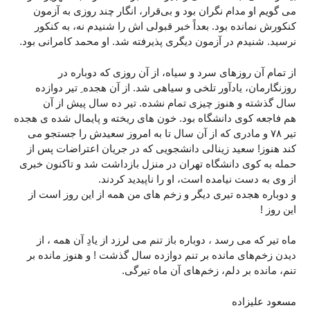
می گویم او مدام نگران بود و بی‌قرار، انگار چند روزی به آزمون
کنکورش نمانده بود. بعداً خبر قبولی اش را شنیدم نه، به کنکور
نرسید. شنیدم در آزمون دیگری پذیرفته شد. او محمد کامرانی بود.
از تمام آن روزهای سرد و سیاه، از آن روزی که دوباره در
روزنگارمان، یادآور تلخی و سیاهی شد. از آن هجده ِ تیر دوازده
سال گذشته و هنوز چیزی تمام نشده. تیر ده سال پیش از آن
هم فاجعه کوی دانشگاه بود. خون های ریخته و پایمال شده ی هجده
تیر ۷۸ و مادری که از آن سال تا به امروز سعیدش را جستجو می
کند هنوز! سعید زینالی دانشجویی که در جریان اعتراضات پس از
حمله به کوی دانشگاه تهران در منزل بازداشت شد و تاکنون خبری
از وی به دست نیامده است، او را ناپیدید کردند.
و دوباره هجده تیری دیگر و زخم های من همه از این روز است از
این روز !
ماه تیر که می رسد ، دوباره باز تنم می لرزد از یادِ آن همه ، از
دیدن زخم‌های مانده بر تنم دوازده سال گذشت ! و هنوز مانده بر
تنم، مانده بر دلم، زخم‌های آن ماه تیرگی.
مسعود عليزاده