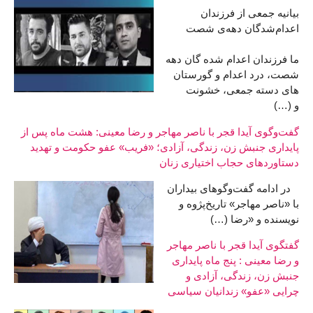
بیانیه جمعی از فرزندان
اعدام‌شدگان دهه‌ی شصت
ما فرزندان اعدام شده گان دهه
شصت، درد اعدام و گورستان
های دسته جمعی، خشونت
و (…)
گفت‌وگوی آیدا قجر با ناصر مهاجر و رضا معینی: هشت ماه پس از
پایداری جنبش زن، زندگی، آزادی؛ «فریب» عفو حکومت و تهدید
دستاوردهای حجاب اختیاری زنان
در ادامه گفت‌وگوهای بیداران
با «ناصر مهاجر» تاریخ‌پژوه و
نویسنده و «رضا (…)
گفتگوی آیدا قجر با ناصر مهاجر
و رضا معینی : پنج ماه پایداری
جنبش زن، زندگی، آزادی و
چرایی «عفو» زندانیان سیاسی