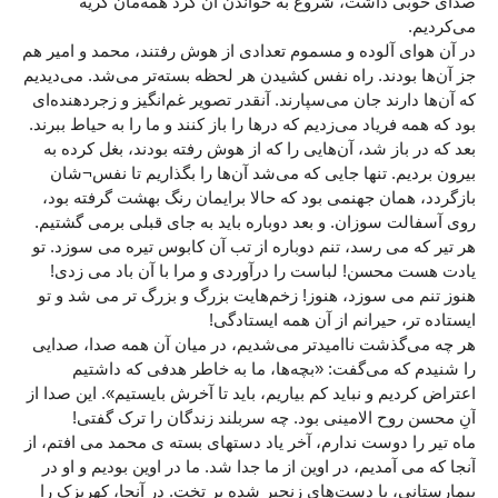
صدای خوبی داشت، شروع به خواندن آن کرد همه‌مان گریه
می‌کردیم.
در آن هوای آلوده و مسموم تعدادی از هوش رفتند، محمد و امیر هم
جز آن‌ها بودند. راه نفس کشیدن هر لحظه بسته‌تر می‌شد. می‌دیدیم
که آن‌ها دارند جان می‌سپارند. آنقدر تصویر غم‌انگیز و زجر‌دهنده‌ای
بود که همه فریاد می‌زدیم که در‌ها را باز کنند و ما را به حیاط ببرند.
بعد که در باز شد، آن‌هایی را که از هوش رفته بودند، بغل کرده به
بیرون ‌بردیم. تنها جایی که می‌شد آن‌ها را بگذاریم تا نفس¬شان
بازگردد‌‌، همان جهنمی بود که حالا برایمان رنگ بهشت گرفته بود،
روی آسفالت سوزان. و بعد دوباره باید به جای قبلی‌ برمی گشتیم.
هر تیر که می رسد، تنم دوباره از تب آن کابوس تیره می سوزد. تو
یادت هست محسن! لباست را درآوردی و مرا با آن باد می زدی!
هنوز تنم می سوزد، هنوز! زخم‌هایت بزرگ و بزرگ تر می شد و تو
ایستاده تر، حیرانم از آن همه ایستادگی!
هر چه می‌گذشت ناامید‌تر می‌شدیم، در میان آن همه صدا، صدایی
را شنیدم که می‌گفت: «بچه‌ها، ما به خاطر هدفی که داشتیم
اعتراض کردیم و نباید کم بیاریم، باید تا آخرش بایستیم». این صدا از
آنِ محسن روح الامینی بود. چه سربلند زندگان را ترک گفتی!
ماه تیر را دوست ندارم، آخر یاد دستهای بسته ی محمد می افتم، از
آنجا که می آمدیم، در اوین از ما جدا شد. ما در اوین بودیم و او در
بیمارستانی، با دست‌های زنجیر شده بر تخت. در آنجا، کهریزک را