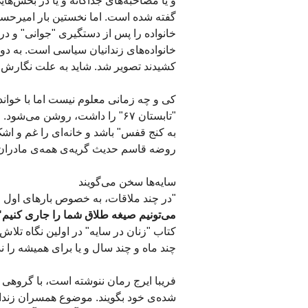
و یا مصاحبه‌های جداگانه و یا در بخش‌های
گفته شده است. اما نخستین بار امیرحسی
خانواده را پس از دستگیری "جوانی" و در
خانواده‌های زندانیان سیاسی است. به دور
کشیدند تصویر شد. شاید به علت نگارش آن
کی و چه زمانی معلوم نیست اما با خواندن
"تابستان ۶۷" را داشت، روشن م
به کنج قفس" باشد و خانه‌ای را غم و اشک
روضه قاسم حدیث گریه‌ی همه‌ی مادران 
سایه‌ها سخن می‌گویند
"در چند ملاقات، به خصوص بارهای اول م
می‌تونیم صیغه طلاق شما را جاری کنیم"
کتاب "زنان در سایه" در اولین نگاه تل
چند ماه و چند سال و یا برای همیشه را ند
فریبا ایرج رمان ننوشته است، با گروهی 
شده‌ی خود بگویند. موضوع همسران زندانی