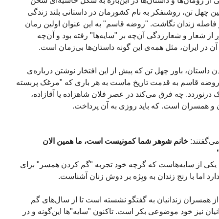
ی از رومان‌ها و داستان‌ها در این‌باره به شکل حاشیه‌ای سخن
ن چهل تن، روشنفکر به نام کشورمان در داستانی بلند زندگی
 فاصله زندان نگاشت. "روضه قاسم" به این عنوان اولین رمان
 از شعار و شعارزدگی آن‌چه بر "سایه‌ها" رفته بود و آن‌چه
 در ایران، مثل همه‌ی این گونه داستان‌ها بی‌زمان است.
 داستان، باور چهل تن که پیش از این افتخار نوشتن درباره‌ی
ی‌شود. روضه قاسم به قدمت تاریخ ماست به هر باری که "مرغک پربسته
 درنوردد. چه فرق می‌کند در عصر فلان شاهزاده یا آقازاده،
و همسران است. که باید روزی به آن پرداخت.
ی‌گفتند:
خانم شوهر شما کمونیست است، ما همین الان
اش یکی از سایه‌هاست که گرچه خود تجربه "گم کردن همسر" برای
ارد اما با رنج زندان به ویِژه بر دوش زنان آشناست.
از همسران زندانیان به گفتگو نشسته است تا از سال‌های گم
ان نیز خود موضوعی بکر است. تاکنون "سایه‌"ها این‌گونه و در