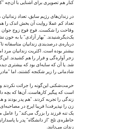
کنار هم تصویری برای آشنایی با آن‌چه "کش
در زندان‌های رژیم سابق، تعداد زندانیان م
تعداد کم عملا روایت آن بخش اندک را ه
وقاحت را شکست. فوج فوج زوج جوان به زن
یک‌دیگرشنیدند. "بهار آزادی" با به خون 
درباره‌ی درصدبندی زندانیان متاسفانه ت
بیشتر بوده است. اکثریت زندانیان مرد ام
زجر آواره‌گی و فرار را هم ‌کشیدند. این
شد. یا آن که سایه‌ای بود که بیشتری دید
شادمانی را زیر شکنجه کشتند، اما "ماد
حرمت‌شکنی این‌گونه را جرائت نکردند و ه
است که پیگیر کارهاست. آن‌ها که بچه داش
زندگی را تجربه کردند. "هم پدر بودند و 
زن را نپذیرفت! فریبا ایرج در مصاحبه‌ای
یک تنه فرزند را بزرگ می‌کند" را عامل 
خاطره‌ی تلخ "از دانشگاه" پدر با پاسدارا
زندان می‌دانند.