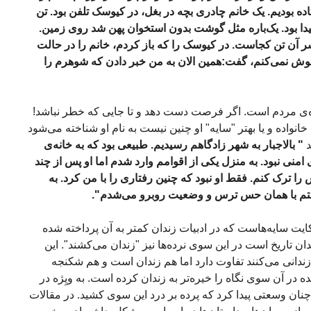
ده بودیم. یک خانم چادری بچه در بغل، در کیوسک تلفن بود. تن
 پیدا بود. یک‌باره مثل گوشت بدون استخوان پهن شد روی زمین.
 آن تن کجاست. در کیوسک را که باز کردم، خانم را در حالت
ش نمی‌کنم، گفت:همین الان به من خبر دادن که شوهرم را
ه‌ی مردم است. اگر فرصت دست دهد و تا جایی که خطر نباشد!
انواده و یا بهتر "سایه" او چنین نیست به نام او شناخته می‌شود
د
" بالاجبار به شهر زادگاهم رسیدیم. طبیعی بود که به خانه‌ی
منی نبود. به منزل یکی از اقوامم وارد شدم اما او پس از چند
 را ترک کنم. فقط او نبود که چنین رفتاری را با من کرد. به
فتم با همان حس ترس و وضعیت روبرو می‌شدم".
یت سایه‌هاست که در ادبیات زندان کمتر به آن پرداخته شده
ن تاریخ است در این سوی نرده‌ها نیز "زندان می‌کشند". این
 زندانی می‌کنند تفاوت دارد اما هم زندان است و هم شکنجه
 آن سوی نگاه را خیره‌تر به زندان کرده است. به ویِژه در
نان وسعتی پیدا کرد که پرده بر درد این سوی کشید. در مقالات