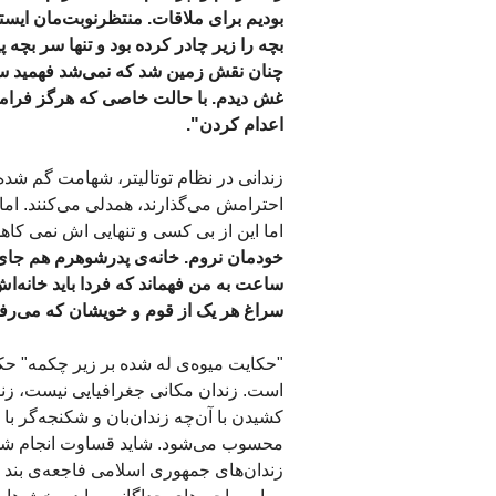
بودیم برای ملاقات. منتظرنوبت‌مان ایستا
بچه را زیر چادر کرده بود و تنها سر بچه
چنان نقش زمین شد که نمی‌شد فهمید سر
غش دیدم. با حالت خاصی که هرگز فرامو
اعدام کردن".
زندانی در نظام توتالیتر، شهامت گم شد
احترامش می‌گذارند، همدلی می‌کنند. اما خ
اما این از بی کسی و تنهایی اش نمی کاه
خودمان نروم. خانه‌ی پدرشوهرم هم جای ا
ساعت به من فهماند که فردا باید خانه‌اش
سراغ هر یک از قوم و خویشان که می‌ر
"حکایت میوه‌ی له شده بر زیر چکمه" حکا
است. زندان مکانی جغرافیایی نیست، زندا
کشیدن با آن‌چه زندان‌بان و شکنجه‌گر با
محسوب می‌شود. شاید قساوت انجام شده در
زندان‌های جمهوری اسلامی فاجعه‌ی بند چ