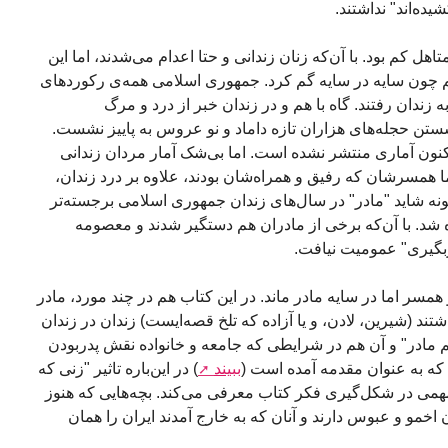
یده‌اند" نداشتند.
تاهل کم بود. با آن‌که زنان زندانی و حتا اعدام می‌شدند، اما این
م چون سایه در سایه گم کرد. جمهوری اسلامی همه‌ی رکوردهای
دان رفتند. گاه با هم و در زندان خبر از درد و مرگ
نشستن حجله‌های هزاران تازه داماد و نو عروس به پاییز نشست.
اکنون آماری منتشر نشده است. اما بی‌شک آمار مردان زندانی
ا همسرشان که رفیق و همراه‌شان بودند، علاوه بر درد زندان،
‌گونه شاید "مادر" در سال‌های زندان جمهوری اسلامی برجسته‌تر
ه شد. با آن‌که برخی از مادران هم دستگیر شدند و معصومه
ربگیری" عمومیت نیافت.
مسر اما در سایه مادر ماند. در این کتاب هم در چند مورد، مادر
تند (شیرین، لادن، و یا آزاده که تلخ قصه‌ایست) زندان در زندان
هم مادر" و آن هم در شرایطی که جامعه و خانواده نقش پدربودن
 که به عنوان مقدمه آمده است (
ببیند
) در این‌باره تاثیر "زنی که
مهمی در شکل‌گیری فکر کتاب معرفی می‌کند. بچه‌هایی که هنوز
ن اخمو و عبوس دارند و آنان که به خارج آمدند ایران را همان