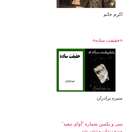
اکرم خاتم
«حقیقت ساده»
منیره برادران
سی‌ و یکمین شماره "آوای تبعید"
ویژه زندان منتشر شد