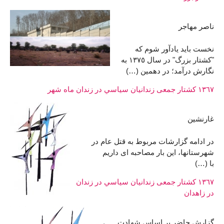
ناصر مهاجر
نخست باید یادآور شوم كه
"كشتار بزرگ" در سال ١٣٧٥ به
نگارش درآمد؛ در دهمین (…)
١٣٦٧ کشتار جمعی زندانيان سياسي در زندان ماه شهر
غارنشین
در ادامه گزارشات مربوط به قتل عام در
شهرستانها، این بار مصاحبه ای داریم
با (…)
١٣٦٧ کشتار جمعی زندانيان سياسي در زندان
در زاهدان
گزارش حاضر بر اساس شهادت