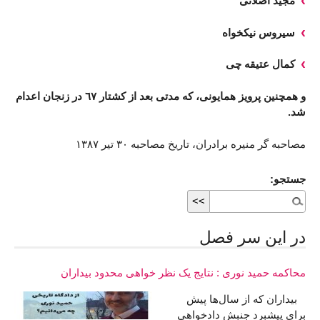
مجید اصلانی
سیروس نیکخواه
کمال عتیقه چی
و همچنین پرویز همایونی، که مدتی بعد از کشتار ٦٧ در زنجان اعدام
شد.
مصاحبه گر منیره برادران، تاریخ مصاحبه ٣٠ تیر ١٣٨٧
جستجو:
در اين سر فصل
محاکمه حميد نوری : نتايج يک نظر خواهی محدود بيداران
بيداران که از سال‌ها پیش
برای پیشبرد جنبش دادخواهی