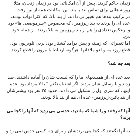
زندان حاکم کردند. پیش از آن امکاناتی بود در زندان زنجان، مثلا
روزنه هائی برای تماس بند با بند. این امکانات همه از بین رفت.
در ترکیب بندها هم تغییراتی دادند. از بند بالا، که اکثرا تواب بودند،
عده ای را بردند به بند زیرزمین، که مخصوص «سرموضعی ها» بود
و برعکس تعدادی را هم از بند زیرزمین به بالا بردند- از جمله خود
من.
اما تغییراتی که زمینه و پیش درآمد کشتار بود، بردن تلویزیون بود،
قطع روزنامه و لغو ملاقاتها. هرگونه ارتباط با بیرون را قطع کردند.
بعد چه شد؟
بعد عده ای از همبندیهای ما را که لیست شان را آماده داشتند، صدا
زدند و با وسایل شان بردند. اگر اشتباه نکنم ٦ یا ٧ مرداد بود. عده
اینها، که سری اول را تشکیل می دادند، حدود ٢٥ نفر بود بیشترشان
از بند پائین-زیرزمین- عده ای هم از بند بالا بودند.
آنها که رفتند و یا شما که ماندید، حدسی می زدید که آنها را کجا می
برند؟
به آنها نگفتند که کجا می برندشان و برای چه. کسی حدس نمی زد و