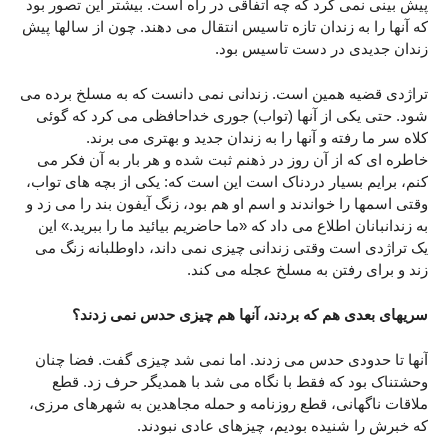
پیش بینی نمی کرد که چه اتفاقی در راه است. بیشتر این تصور بود
که آنها را به زندان تازه تاسیس انتقال می دهند. چون از سالها پیش
زندان جدیدی در دست تاسیس بود.
تراژدی قضیه همین است. زندانی نمی دانست که به مسلخ برده می
شود. حتی یکی از آنها (تواب) جوری خداحافظی می کرد که گوئی
کلاه سر ما رفته و آنها را به زندان جدید و بهتری می برند.
خاطره ای که از آن روز در ذهنم ثبت شده و هر بار به آن فکر می
کنم، برایم بسیار دردناک است این است که: یکی از بچه های تواب،
وقتی اسمها را خواندند و اسم او هم بود، زنگ آیفون بند را می زد و
به زندانبانان اطلاع می داد که «ما حاضریم بیائید ما را ببرید.» این
یک تراژدی است وقتی زندانی چیزی نمی داند، داوطلبانه زنگ می
زند و برای رفتن به مسلخ عجله می کند.
سریهای بعدی هم که بردند، آنها هم چیزی حدس نمی زدند؟
آنها تا حدودی حدس می زدند. اما نمی شد چیزی گفت. فضا چنان
وحشتناک بود که فقط با نگاه می شد با همدیگر حرف زد. قطع
ملاقات ناگهانی، قطع روزنامه و حمله مجاهدین به شهرهای مرزی،
که خبرش را شنیده بودیم، چیزهای عادی نبودند.