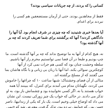
کسانی را که بردند، از چه جریانات سیاسی بودند؟
فقط از مجاهدین بودند. حتی از آرمان مستضعفین هم کسی را
نبردند برای اعدام.
آیا بعدها خبری شنیدید که چه چیزی در شرف انجام بود. آیا آنها را
دادگاهی کردند؟ آنها که برگشتند برای شما تعریف کردند که چه بر
آنها گذشته بود؟
نه. هیچ کدام از آنها به ما توضیح نداند که چه بر آنها گذشته است. ما
چپ بودیم و طبعا در آن فضا نمی توانستیم محرم راز آنها باشیم.
سلطه وحشت چنان بود که کسی هم جرات نمی کرد از آنها
کوچکترین سوالی بکند. اما آنها با زبان بی زبانی و با نگاه هاشان بما
می گفتند که از مسلخ برگشته اند.
مثالی از آن فضای وحشتناک: شبها ساعت ١٠ که چراغها را خاموش
می کردند، نگهبانان مدام می آمدند برای کنترل، که ببینند آیا همه
خواب هستند یا نه. اگر کسی نخوابیده بود و چشمانش باز بود، به او
تذکر می دادند. در حالی که خواب یک چیز زورکی نیست. این نشان
می داد که اوضاع خیلی وخیم است. یک بار که یکی از زندانیها، ناصر
حسن پور، که خوابش نبرده بود، تذکر گرفت، معترض شد که «نمی