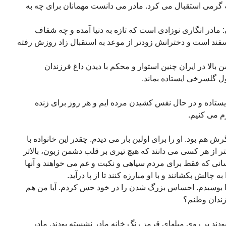
ه گرمی استقبال می کرد. مادر می دانست مهمانان برای چه به
 مادر انگاری نوزادی است که تازه به دنیا آمده و چه شفاف
. البته او می دانست که تولدش 7 اسفند است و دخترانش زودتر از موعد به استقبال زاد روزش رفته
 بالا در ایران چنین استوار و محکم با دیدن داغ فرزندان
ل گلسرخی ایستاده بماند.
ان 32 سال است که ایستاده و در حال نفس کشیدن مرده ایم و هر روز برای زنده
م می کنیم.
 هم بود. او را برای اولین بار می دیدم. چقدر این خانواده با
هتر از هر کسی می دانند که هیچ تیری بر قلب دشمن زبون، بالاتر
نی که فقط برای مردم سیاهی و نکبت و غم می خواهند و آنها
الش بکشانند و با او مبارزه کنند تا از پا درآید.
 بوسیدم. احساس بزرگ شدن را در خود حس کردم. آیا من هم
زندان وطنم؟
ند بر روی مبلهای قرمز رنگ خانه مادر نشسته بودند. مادر