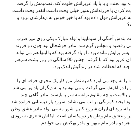
 بود بخندد و یا با یاد عزیزانش خلوت کند. تصمیمش را گرفت
وت کردن با فرزندانش هنوز خیلی وقت داشت آنقدر وقت داشت
ه عزیزانش قول داده بود که با خبر خوش به دیدارشان برود و
؟
 بندش آهنگی از سیمابینا و تولد مبارک. یکی روی میز ضرب
 می رقصید و مجلس گرم شد. مادر خوشحال بود چون دو فرزند
 برایش مانده بود . او یاد گرفته بود که با اینها هم می تواند
خوشحال باشد و مادر بقدری برای فرزندان عزیز بود که با گرفتن جشن 90 سالگی دو روز پشت سرهم
چند که لحظات شاد در زندگیش اندک بود.
را به وجد می آورد که به نظر من کار یک مجری حرفه ای را
ر را در آغوش می گرفت و می بوسید و به دیگران یادآور می شد
بالاست و چه مقاوم توانسته سر پا بایستد. مادر گاهی چند
 لبخند کمرنگی بر لب می نشاند. سرود یار دبستانی خوانده شد
را با سرود ای ایران شروع کنیم. شور مستی تولد مادر عشق وطن
مادر و عشق مام وطن هر دو یکسان است. ایکاش شعری، سرودی
هر دو مادر مام میهن و مادر بهکیش می خواندم.