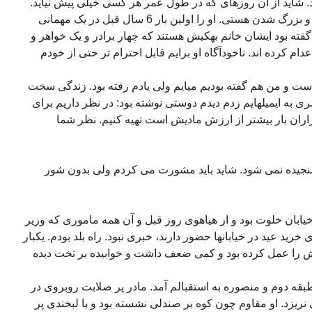
نی بود. شاید از آن روزهای که در طول عمر هر کسی خیلی پیش نیاید.
روزی که احساس می کنی در حال رشد و بزرگ شدن هستی. او را اولین بار 6 سال قبل در یک مهمانی
ته بود ایشان خانم بهکیش هستند که چهار برادر و یک خواهر و
هرخواهرشان را از سالهای 60 تا 67 اعدام کرده اند. ناخودآگاه او برایم قابل احترام تر حتی از خودم
ر است و من هم گفته بودیم میایم ولی یادم رفته بود. زندگی سخت
به ایمیلهایم زدم دیدم دوستی نوشته بود: در نظر داریم برای
اران بار بیشتر از ارزش مادیش است تهیه کنیم. نظر شما
نجیده نمی شود. شاید باید مشورت می کردم ولی بدون شور
 رفتم. خیابان خلوت بود و از هیاهوی روز قبل و آن همه ماموری که وزیر
ید عید در خیابانها حضور دارند، خبری نبود. راه بلد بودم. یکبار
مش را عمل کرده بود و کمی ضعف داشت و خوابیده بر تخت دیده
بقه دوم و منصوره به استقبالم آمد. مادر پر صلابت روبروی در
یزد. او مقاوم چون کوه بر صندلی نشسته بود و با لبخندی پر