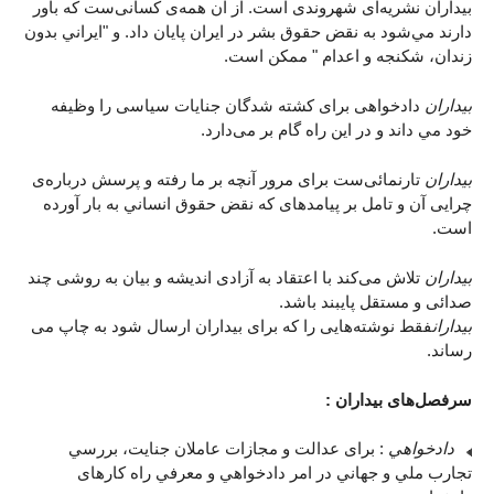
بيداران نشريه‌ای شهروندی است. از آن همه‌ی کسانی‌ست که باور
دارند مي‌شود به نقض حقوق بشر در ايران پايان داد. و "ايراني بدون
زندان، شکنجه و اعدام " ممکن است.
بيداران
دادخواهی برای کشته شدگان جنايات سياسی را وظيفه
خود مي داند و در اين راه گام بر می‌دارد.
بيداران
تارنمائی‌ست برای مرور آنچه بر ما رفته و پرسش در‌باره‌ی
چرايی آن و تامل بر پيامدهای که نقض حقوق انساني به بار آورده
است.
بيداران
تلاش می‌کند با اعتقاد به آزادی انديشه و بيان به روشی چند
صدائی و مستقل پايبند باشد.
بيداران
فقط نوشته‌هایی را که برای بيداران ارسال شود به چاپ می
رساند.
سرفصل‌های بيداران :
دادخواهي
: برای عدالت و مجازات عاملان جنايت، بررسي
تجارب ملي و جهاني در امر دادخواهي و معرفي راه کارهای