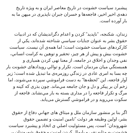
پيشبرد سياست خشونت در تاريخ معاصر ايران و به ويژه تاريخ
دهه‌ی اخیر اخير، فاجعه‌ها و خسران جبران ناپذيری در ميهن ما به
بار آورده است.
زندان، شکنجه، "ناپديد" کردن و اعدام دگرانديشان که در ادبيات
حقوق بشر به عنوان جنايات سياسي شناخته شده‌اند، يکي از
کارکرد‌های سياست خشونت است؛ اما همه‌ی آن نيست. سياست
خشونت بيش و پيش از هر چيز، تحقير و توهين به کرامت انساني،
نفي وجدان و اخلاق در جامعه، از معنا تهی کردن همياری و
همبستگي ميان مردمان است. تکرار و توالي رويدادهای خشونت بار
چه بسا به امری عادی در زندگي روزمره‌ی ما تبديل شده است؛ زير
آوار فاجعه، اين "لحظه‌ها" به دست فراموشي سپرده مي‌شوند، اما
زخم آن بر پيکر و دل و جان جامعه مي‌ماند. چون بذری که کينه و
مرگ و تکرار فاجعه را در مداری بسته به بار مي‌نشاند. فاجعه از
سکوت مي‌رويد و در فراموشي گسترش می‌يابد.
اگر بنا بر منشور سازمان ملل و ميثاق های جهاني دفاع از حقوق
بشر، اولين وظيفه هر دولت "تامين امنيت و تضمين حقوق
شهروندان" است، پس مسئوليت اصلي ی اتخاذ و پيشبرد سياست
خشونت به مثابه نفی و پايمال کردن امنيت و حقوق شهروندان بر