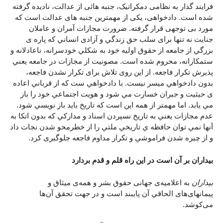
فرايند گذار به نظامی دمکراتیک، جنبه هائی از عدالت، نادیده گرفته
شده است. دادخواهی، یکی از مهمترین جنبه های عدالت است که
مورد بی توجهی قرار گرفته. ضرورت مجازات آمران و عاملان
جنايت نه تنها برای سلب حق زندگي و آزادی انساني که پاره ی
بزرگي از جامعه از حقوق اوليه خود به شکلي خودسرانه، ناعادلانه و
ستمکارانه، محروم شده است. مصونيت از مجازات در جامعه يعني
پذيرش تکرار فاجعه. از اين روی تلاش برای تکرار نشدن فاجعه،
بدون دادخواهي ميسر نيست. با دادخواهي ست که از قرباني اعاده
ی حيثيت و جبران خسارت مي شود و هويت اجتماعي خود را باز
مي يابد. اما مهمتر از همه اين است که تاريخ بايد باز نويسي شود.
عدم مجازات يعني به تاريخ نسپردن اسناد و مدارکي که بدون اتکا به
آنها نمي توان حافظه ي تاريخي ملتي را از خطرمحو شدن نجات داد
و از چيره شدن فراموشي و تکرار مداوم فاجعه جلوگيری کرد.
بيداران بر آن است در اين راه قلم و قدم بردارد
بيداران
به اعلاميه‌ی جهانی حقوق بشر و همه‌ی ميثاق و
پيمانهای‌های الحاقي آن پايبند است و در جهت تحقق آن‌ها
می‌کوشد.