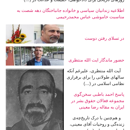
اطلاعیه زندانیان سیاسی و خانواده جانباختگان دهه شصت به
مناسبت خاموشی عباس محمدرحیمی
در تسلای رفتن دوست
حضور ماندگار ایت الله منتظری
آیت الله منتظری، علیرغم آنکه
سالهای طولانی را برای برقراری
نظامی اسلامی در (…)
پاسخ احمد باطبی سخن‌گوی
مجموعه فعالان حقوق بشر در
ایران به مقاله رضا معینی
و هم‌چنین با درک تاریخ‌چه‌ی
زنده‌گی و روحیات آقای معینی،