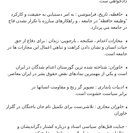
دادخواهي ست.
حافظه، تاريخ، فراموشي
: به امر دستيابي به حقيقت و کارکرد
"وظيفه حافظه" در جامعه ، و راهکارهای مبارزه با تکرار نشدن فاج
در جامعه مي پردازد.
مجازات اعدام ، شکنجه ، بازجويي- زندان
: برای دفاع از حق
حيات انسان و نشان دادن کراهت و تباهي اعمال اين مجازات ها در
جامعه است.
خاوران
: شناخته شده ترين گورستان اعدام شدگان در ايران
است و يکي از مهمترین نمادهای نقض حقوق بشر در ایران معاصر.
ادبيات پايداری
: تصوير گر رنج و مقاومت انسانها در
برابر سياست خشونت است.
خاوران مجازی
: تلاشی‌ست برای تکمیل نام‌ جان باختگان در گلزار
خاوران
- جنایت قتل‌های سیاسی اسناد و درباره کشتار دگراندیشان و
مخالفان رژیم جمهوری اسلامی در داخل و خارج کشور