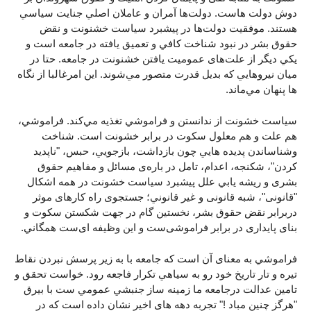
دوش دولت هاست. دولت‌ها آمران و عاملان اصلي جنايت سياسي
هستند. موفقيت دولت‌ها در پيشبرد سياست خشنونت و نقض
حقوق بشر در نبود شناخت کافي و تعميق يافته در جامعه است و
يکي ديگر از علت‌های عموميت يافتن خشنونت در جامعه. حتا در
ميان نيروهايي که بديل قدرت متصور مي‌شوند. اين امرغالبا از نگاه
ها پنهان مي‌ماند.
سياست خشونت از ندانستن و فراموشي تغذيه مي‌کند. فراموشي،
هم علت و هم معلول سکوت در برابر خشونت است. شناخت
وشناساندن پديده هايي چون بازداشت، بازجويي، حبس، "ناپديد
کردن"، شکنجه، اعدام، تامل در باره‌ی مسائل و مفاهيم حقوق
بشری و ريشه يابي علل پيشبرد سياست خشونت در همه اشکال
"قانونی"، شبه قانونی و غير قانوني؛ جستجوی راه کارهای موثر
دربرابر نقض حقوق بشر، نخستین گام در جهت شکستن سکوت و
بنای پایداری در برابر فراموشی‌ست و اين وظيفه ای‌ست همگاني.
فراموشي به معنای آن است که جامعه با به زير پرسش نبردن نقاط
تيره و تار تاريخ خود رو به سياهي تکرار فاجعه رود. خواست تحقق و
تامین عدالت درجامعه ما زمينه ساز جنبشي عمومي ست با بيرق
"هرگز چنين مباد !" تجربه دهه های اخير نشان داده است که در