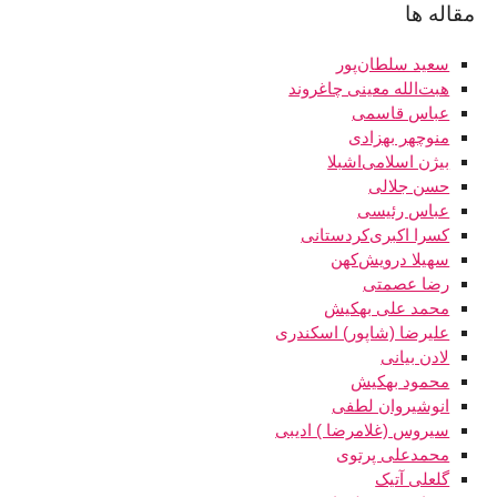
مقاله ها
سعید سلطان‌پور
هبت‌ الله معینی چاغروند
عباس قاسمی‌
منوچهر بهزادی
بیژن اسلامی‌اشبلا
حسن جلالی
عباس رئیسی
کسرا اکبری‌کردستانی
سهیلا درویش‌کهن
رضا عصمتی
محمد علی بهکیش
علی رضا (شاپور) اسکندری
لادن بیانی
محمود بهکیش
انوشیروان لطفی
سیروس (غلامرضا ) ادیبی
محمدعلی پرتوی
گلعلی آتیک