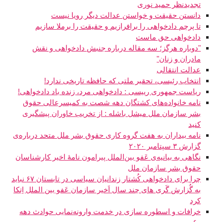
تجدیدنظر حمید نوری
دانستن حقیقت و خواستن عدالت دیگر رویا نیست
تا پرچم دادخواهی را برافرازیم و حقیقت را برملا سازیم
دادخواهی حق ماست
"دوباره هرگز؛ سه مقاله درباره جنبش دادخواهی و نقش
مادران و زنان"
عدالت انتقالی
انتخاب رئیسی، تحقیر ملتی که حافظه تاریخی ندارد!
ریاست جمهوری رییسی : دادخواهی مرد، زنده باد دادخواهی!
نامه خانواده‌های کشتگان دهه شصت به کمیسرعالی حقوق
بشر سازمان ملل میشل باشله : از تخریب خاوران پیشگیری
کنید
نامه بیداران به هفت گروه کاری حقوق بشر ملل متحد درباره‌ی
گزارش ۳ سپتامبر ۲۰۲۰
نگاهی به بیانیه‌ی عَفو بین‌الملل پیرامون نامهٔ اخیر کارشناسان
حقوق بشر سازمان ملل
چرا برای دادخواهی کُشتار زندانیان سیاسی در تابستان ۶۷ نباید
به گُزارش گَری های چند سال اَخیر سازمان عَفو بین الملل اِتکا
کرد
خرافات و اسطوره سازی در خدمت وارونه‌نمایی حوادث دهه