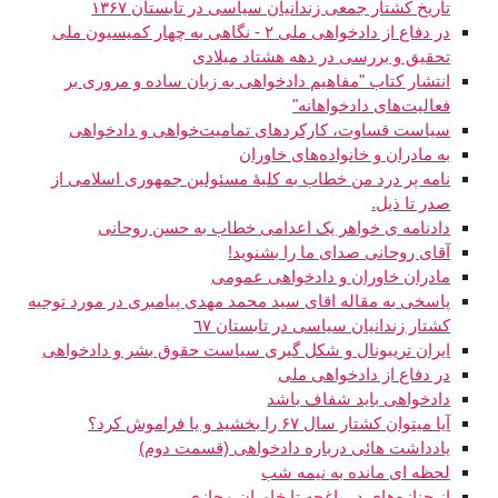
تاریخ کشتار جمعی زندانیان سیاسی در تابستان ۱۳۶۷
در دفاع از دادخواهی ملی ٢ - نگاهی به چهار کمیسیون‌ ملی
تحقیق و بررسی در دهه هشتاد میلادی
انتشار کتاب "مفاهیم دادخواهی به زبان ساده و مروری بر
فعالیت‌های دادخواهانه"
سیاست قساوت، کارکردهای تمامیت‌خواهی و دادخواهی
به مادران و خانواده‌های خاوران
نامه پر درد من خطاب به کلیۀ مسئولین جمهوری اسلامی از
صدر تا ذیل.
دادنامه ی خواهر یک اعدامی خطاب به حسن روحانی
آقای روحانی صدای ما را بشنوید!
مادران خاوران و دادخواهی عمومی
پاسخی به مقاله اقای سید محمد مهدی پیامبری در مورد توجیه
کشتار زندانیان سیاسی در تابستان ٦٧
ایران تریبونال و شکل گیری سیاست حقوق بشر و دادخواهی
در دفاع از دادخواهی ملی
دادخواهی باید شفاف باشد
آیا میتوان کشتار سال ۶۷ را بخشید و یا فراموش کرد؟
یادداشت هائی درباره دادخواهی (قسمت دوم)
لحظه ای مانده به نیمه شب
از جنازه‌های در باغچه تا خاوران مجازی