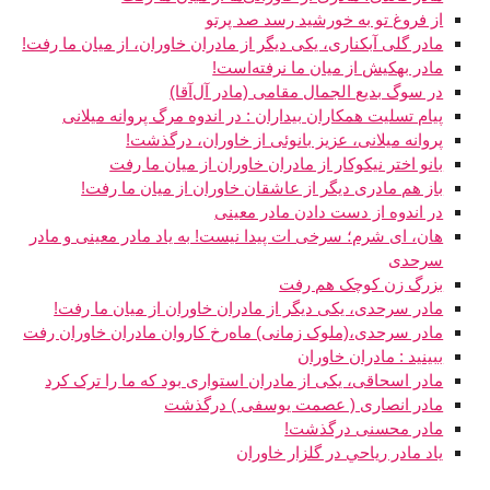
از فروغ تو به خورشید رسد صد پرتو
مادر گلی آبکناری، یکی دیگر از مادران خاوران، از میان ما رفت!
مادر بهکیش از میان ما نرفته‌است!
در سوگ بدیع الجمال مقامی (مادر آل‌آقا)
پیام تسلیت همکاران بیداران : در اندوه مرگ پروانه میلانی
پروانه میلانی، عزیز بانوئی از خاوران، درگذشت!
بانو اختر نیکوکار از مادران خاوران از میان ما رفت
باز هم مادری دیگر از عاشقان خاوران از میان ما رفت!
در اندوه از دست دادن مادر معینی
هان، ای شرم؛ سرخی ات پیدا نیست! به یاد مادر معینی و مادر
سرحدی
بزرگ زن کوچک هم رفت
مادر سرحدی، یکی دیگر از مادران خاوران از میان ما رفت!
مادر سرحدی،(ملوک زمانی) ماه‌رخ کاروان مادران خاوران رفت
ببینید : مادران خاوران
مادر اسحاقی، یکی از مادران استواری بود که ما را ترک کرد
مادر انصاری ( عصمت یوسفی ) درگذشت
مادر محسنی درگذشت!
ياد مادر رياحي در گلزار خاوران