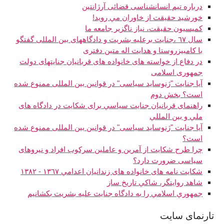
درباره تیم انسانشناسی قضائی آرژانتین
خورشيد حقيقت از خاوران مي رويد!
كميسيون حقيقت، نياز ناگزير جامعه ما
سال ٦٧ ،جنايت برعليه بشريت و دادگاههاى بين المللى گفتگو
با كامبيزروستا و هدايت اله متين دفتری
در دفاع از خواسته های خانواده های قربانیان جنایتهای دولت
جمهوری اسلامی
آیا جنایت "ژنوساید سیاسی" در قوانین بین المللی ممنوع شده
است؟ بخش دوم
راهنمای قربانيان جنايت سياسي برای شکايت در دادگاه های
ملي و بين المللي
آیا جنایت "ژنوساید سیاسی" در قوانین بین المللی ممنوع شده
است؟
چرا طرح شکایت از آمرین و عاملین سرکوب افراد و نیروهای
سیاسی ضرورت دارد؟
شکايت نامه های خانواده های زندانيان اعدامي ١٣٦٧ - ١٣٨٢
شاهد روايتگر، شاکي تاريخ ساز
جمهوري اسلامي را به دادگاه جنايت عليه بشريت بكشانيم
تارنماى سايت