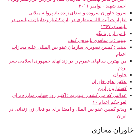
احمد شهید - نوامبر ۲۰۱۱
سرود خاوران سروده و صدای زنده یاد پروانه میلانی
اظهارات آیت الله منتظری در باره کشتار زندانیان سیاسی در
تابستان ۱۳۶۷
با من از دریا بگو
ببینید : بر ساقه‌ی تابیده‌ی کنف
ببینید : کمپین تصویری سازمان عفو بین المللی علیه مجازات
اعدام
من بهترین سالهای عمرم را در زندانهای جمهوری اسلامی بسر
بردم
خاوران
عکس های خاوران
کفشارو درآرین
عدالتي که مي کشد را نپذيريم : اکتبر روز جهانی مبارزه برای
لغو حکم اعدام ١٠
ویدئو کمپين عفو بين الملل و امضا برای دو فعال زن زندانی در
ایران
خاوران مجازی