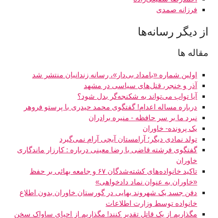
فرزانه صمدی
از دیگر رسانه‌ها
مقاله ها
اولین شماره «بامداد بی‌دار»، رسانه زندانیان منتشر شد
آذر و خنجر، قتل‌های سیاسی در مشهد
آیا تواب می‌تواند به شکنجه‌گر بدل شود؟
درباره مساله اعدام! گفتگوی محمد حیدری با پرستو فروهر
نبرد ما بر سر حافظه - منیره برادران
یک پرونده- خاوران
تولد نمادی دیگر؛ آرامستان آیچی آرام نمی‌گیرد
گفتگوی فرشته قاضی با رضا معینی درباره : کارزار ماندگاری
خاوران
تاکید خانواده‌های کشته‌شدگان ۶۷ و جامعه بهائی بر حفظ
«خاوران به عنوان نماد دادخواهی»
دفن جسد یک شهروند بهایی در گورستان خاوران بدون اطلاع
خانواده توسط وزارت اطلاعات
مگذاریم از یک قاتل تقدیر ‌کنند! مگذاریم از احیای ساواک سخن