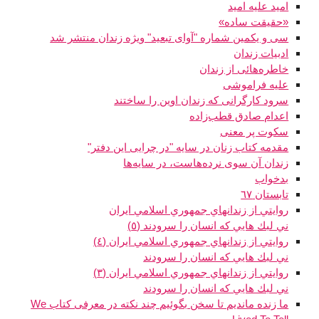
امید علیه امید
«حقیقت ساده»
سی‌ و یکمین شماره "آوای تبعید" ویژه زندان منتشر شد
ادبیات زندان
خاطره‌هائی از زندان
علیه فراموشی
سرود كارگرانی كه زندان اوين را ساختند
اعدام صادق قطب‌زاده
سكوت پر معنی
مقدمه کتاب زنان در سایه "در چرایی این دفتر"
زندان آن سوی نرده‌هاست، در سایه‌ها
بدخواب
تابستان ٦٧
روايتي از زندانهاي جمهوري اسلامي ايران
ني لبك هايي كه انسان را سرودند (٥)
روايتي از زندانهاي جمهوري اسلامي ايران (٤)
ني لبك هايي كه انسان را سرودند
روايتي از زندانهاي جمهوري اسلامي ايران (٣)
ني لبك هايي كه انسان را سرودند
ما زنده مانديم تا سخن بگوئيم چند نکته در معرفی کتاب We