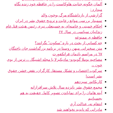
آلمان چگونه جنایت هلوکاست را در حافظه خود زنده نگاه
میدارد :
گزارشي از بازداشتگاه مرگ بوخون والد
سمینار بررسی موانع رعایت و ترویج حقوق بشر در ایران
احکام خمینی و خامنه‌ای به حسینعلی نیری رئیس هیئت قتل‌عام
زندانیان سیاسی در سال ۶۷
حافظه ی ممنوعه
چه کساني از بحث در باره "سکوت" نگرانند؟
متن سخنرانی میهن روستا در برنامه بزرگداشت جان باختگان
٦٧ در مراسم يادمان فرانکفورت
مصاحبه پوملا گوبودو- مادیکیزلا با مجله اشپيگل ،، ترس از بوی
خون ،،
سرکوب اعتصاب و تشکل مستقل کارگران، نقض خشن حقوق
بشر است!
کاريکاتور سيزدهم
مجمع حقوق بشر پانزده سال تلاش سرافرازانه
آينه هامان را برای نماياندن تصوير کامل حقيقت به هم
بچسبانيم
انتقام نه، عدالت آري
مادرانی که ناپدید نخواهند شد