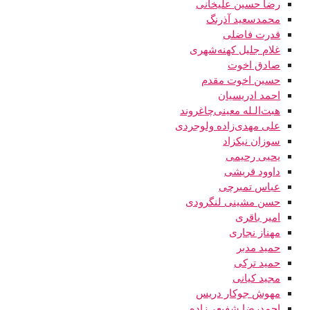
رضا حسین علیخانی
محمدسعید آذرنگ
قدرت فاضلی
غلام جلیل کهنه‌شهری
صادق اخوت
حسین اخوت مقدم
احمد ادریسیان
هبت‌الـله معینی‌چاغروند
علی مهدی‌زاده‌ ولوجردی
سوزان نیکزاد
یحیی رحیمی
داوود قریشی
عباس تمبرچی
حسن مشینی لنگرودی
امیر باقری
مهناز نجاری
حمید مدبر
حمید ترکی
مجید کیانی
مهوش جوکار دریس
احمدرضا شفیعی‌زاده