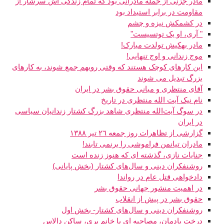
مادر جزنی از جمله مادرانی بود که تمام زندگی اش سرشار از
مقاومت در برابر استبداد بود
در کشمکش نیزه و چشم
" آری، او یک توتسی‏ست"
مادر بهکیش تولدت مبارک!
موج زندانی و اوج تنهایی!
این کارهای کوچک هستند که وقتی رویهم جمع شوند، به کارهای
بزرگ تبدیل می شوند
آقای منتظری و مبانی حقوق بشر در ایران
نام نیک آیت الله منتظری در تاریخ
در سوگ آیت‌الله منتظری شاهد بزرگ کشتار زندانیان سیاسی
در ایران
گزارشی از تظاهرات روز جمعه ٢٦ تیر ١٣٨٨
مادران تیانمن فراموشی را برنمی تابند!
جنایات نازی، گذشته ای که هنوز زنده است
روشنفکران دینی و سال‌های کشتار (بخش پایانی)
دادخواهی قتل عام در رواندا
در اهمیت منشور جهانی حقوق بشر
حقوق بشر در پيش از انقلاب
روشنفکران دینی و سال‌های کشتار- بخش اول
درخت یادمان، مصاحبه ای با خانم پری، ساکن دالاس