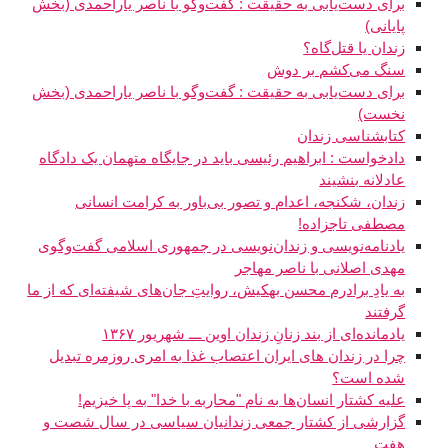
برای دست‌یابی به حقیقت : گفت‌وگو با ناصر یاراحمدی (بخش
پایانی)
زندان یا قتل‌گاه؟
سنگ می‌کشم بر دوش
برای دست‌یابی به حقیقت : گفت‌وگو با ناصر یاراحمدی (بخش
نخست)
کتابشناسی زندان
دادخواست : ابراهیم رئیسی باید در جایگاه متهمان یک دادگاه
عادلانه بنشیند
زندان، شکنجه، اعدام و تصور بی‌باور به کرامت انسانی
مصطفی تاجزاده!
یادنامه‌نویسی و زندان‌نویسی در جمهوری اسلامی گفت‌و‌گوی
مهدی اصلانی با ناصر مهاجر
به یادِ برادرم محسن بهکیش، روایتِ جان‌های شیفته‌ای که از ما
گرفتند
یادمانده‌‌ای از بند زنانِ زندان اوین ـــ شهریور ۱۳۶۷
چرا در زندان های ایران اعتصاب غذا به امری روزمره تبدیل
شده است؟
عليه کشتار انسان‌ها به نام "محاربه با خدا" به پا خيزيم!
گزارشی از کشتار جمعی زندانیان سیاسی در سال شصت و
هفت