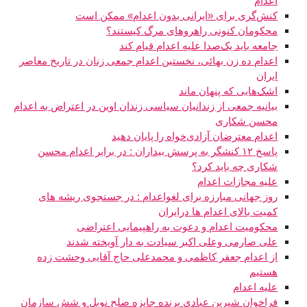
اعدام
کنش‌گری برای «ایرانی بدون اعدام» ممکن است
محکومان کنونی راهروهای مرگ کیستند؟
جامعه باید یک‌صدا علیه اعدام قیام کند
اعدام ده زن بهائی، نخستین اعدام جمعی زنان در تاریخ معاصر
ایران
اشک‌هایی که پنهان ماند
بیانیه جمعی از زندانیان سیاسی زندان اوین در اعتراض به اعدام
محسن شکاری
اعدام معترضان آزادی‌خواه را پایان دهید
پاسخ ۱۲ کنشگر به پرسش بیداران : در برابر اعدام محسن
شکاری چه باید کرد؟
علیه مجازات اعدام
روز جهانی مبارزه برای لغواعدام : در جستجوی ریشه های
کمیت بالای اعدام ها درایران
محکوميت اعدام و دعوت به راهپيمايی اعتراضی
علی صارمی وعلی اکبر سیادت به دار آویخته شدند
از اعدام جعفر کاظمی و محمدعلی حاج آقایی وحشت زده
هستیم
علیه اعدام
فراخوان شیرین عبادی برنده جایزه صلح نوبل و شش سازمان