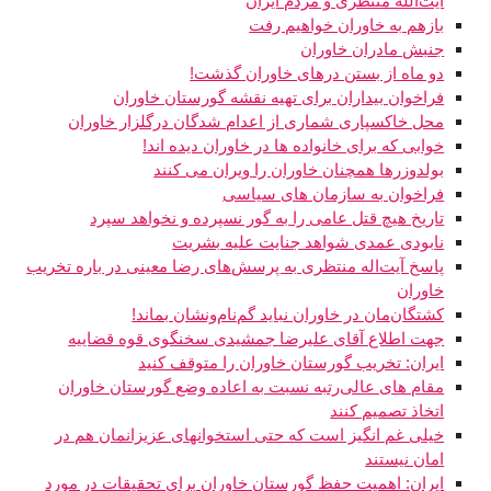
آيت‌الله منتظری و مردم ايران
بازهم به خاوران خواهیم رفت
جنبش مادران خاوران
دو ماه از بستن درهای خاوران گذشت!
فراخوان بیداران برای تهیه نقشه گورستان خاوران
محل خاکسپاری شماری از اعدام شدگان درگلزار خاوران
خوابی که برای خانواده ها در خاوران دیده اند!
بولدوزرها همچنان خاوران را ویران می کنند
فراخوان به سازمان های سیاسی
تاریخ هیچ قتل عامی را به گور نسپرده و نخواهد سپرد
نابودی عمدی شواهد جنایت علیه بشریت
پاسخ آیت‌اله منتظری به پرسش‌های رضا معینی در باره تخریب
خاوران
کشتگان‌مان در خاوران نباید گم‌نام‌ونشان بماند!
جهت اطلاع آقای علیرضا جمشیدی سخنگوی قوه قضاییه
ایران: تخریب گورستان خاوران را متوقف کنید
مقام های عالی‌رتبه نسبت به اعاده وضع گورستان خاوران
اتخاذ تصمیم كنند
خیلی غم انگیز است که حتی استخوانهای عزیزانمان هم در
امان نیستند
ایران: اهمیت حفظ گورستان خاوران برای تحقیقات در مورد