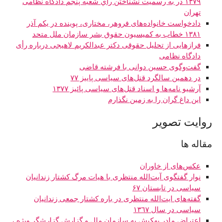
۱۳۷۹ در به رسمیت نشناختن رأي شعبه پنجم دادگاه نظامی
تهران
دادخواست خانواده‌های فروهر، مختاری، پوینده در یکم آذر
۱۳۸۱ خطاب به کمیسیون حقوق بشر سازمان ملل متحد
فرازهایی از تحليل حقوقی دکتر عبدالکریم لاهیجی درباره رأی
دادگاه نظامی
گفت‌وگوی حسین دوانی با فرشته قاضی
در دهمین سالگرد قتل‌های سیاسی پاییز ۷۷
آرشیو نامه‌ها و اسناد قتل‌های سیاسی پائیز ۱۳۷۷
این داغ گران را به زمین نگذارم
روایت تصویر
مقاله ها
عکس‌های از خاوران
نوار گفتگوی آیت‌الله منتظری با هیات مرگ کشتار زندانیان
سیاسی در تابستان ۶۷
گفته‌های ایت‌الله منتظری در باره کشتار جمعی زندانیان
سیاسی در سال ١٣٦٧
اعتراض مادر بهکیش به سازمان ملل و گزارش گزارشگر ویژه ،