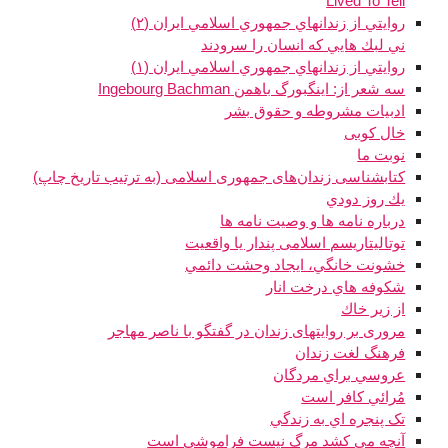
Lived To Tell
روايتي از زندانهاي جمهوري اسلامي ايران (٢)
ني لبك هايي كه انسان را سرودند
روايتي از زندانهاي جمهوري اسلامي ايران (١)
سه شعر از: اینگبورگ باهمن Ingebourg Bachman
ادبیات مشروطه و حقوق بشر
خال کوبی
نوبت ما
کتابشناسی زندان‌های جمهوری اسلامی (به ترتیب تاریخ چاپ)
يك روز دودي
درباره نامه ها و وصیت نامه ها
توتالیتاریسم اسلامی پندار یا واقعیت
خشونت خانگي، ايجاد وحشت دائمي
شكوفه هاي درخت انار
از زير خاك
مروری بر روایتهای زندان در گفتگو با ناصر مهاجر
فرهنگ لغت زندان
عروسي براي مردگان
مُرائي كافر است
تک پنجره اي به زندگي
آنچه مي کشد مرگ نيست فراموشي است