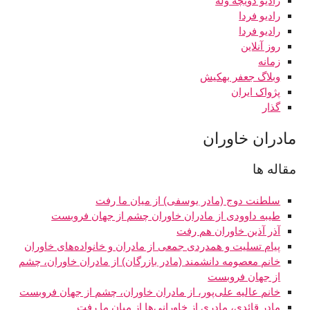
رادیو دویچه‌ وله
رادیو فردا
رادیو فردا
روز آنلاین
زمانه
وبلاگ جعفر بهکیش
پژواک ایران
گذار
مادران خاوران
مقاله ها
سلطنت دوج (مادر یوسفی) از میان ما رفت
طیبه داوودی از مادران خاوران چشم از جهان فروبست
آذر آذین خاوران هم رفت
پیام تسلیت و همدردی جمعی از مادران و خانواده‌های خاوران
خانم معصومه دانشمند (مادر بازرگان) از مادران خاوران، چشم
از جهان فروبست
خانم عالیه علی‌پور، از مادران خاوران، چشم از جهان فروبست
مادر قائدی، مادری از خاورانی‌ها از میان ما رفت