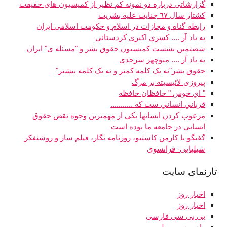
گزارشاتی درباره دو نمونه کم نظیر از کمیسیون های حقیقت
كشتار سال ٦٧ جنايت عليه بشريت
رابطه گناه و مجازات در اسلام و حكومت اسلامى ايران
به ياد آر .... کسري اکبري کردستاني
شصتمين نشست کميسيون حقوق بشر و "مسئله ی" ايران
به ياد آر .... منوچهر سرحدی
حقوق بشر"نه يک کلمه کمتر و نه يک کلمه بيشتر"
پيروزی لائيسيته بر مرگ
" اي خوس " حافظان حافظه
قرباني انساني ست که ...........
مرعوب كردن انسانها يكي از مهمترين وجوه نقض حقوق
انساني در جامعه ما بوده است
گفتگو با کارمن کاستیو، روزنامه نگار، فیلم ساز و روشنفکر
شیلیایی- فرانسوی
تارنماى سايت
اخبار روز
اخبار روز
بی بی سی فارسی