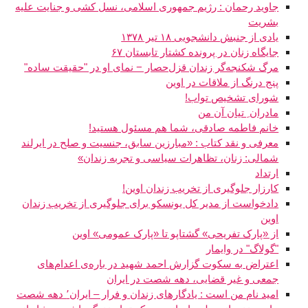
جاوید رحمان : رژیم جمهوری اسلامی، نسل کشی و جنایت علیه
بشریت
یادی از جنبش دانشجویی ۱۸ تیر ۱۳۷۸
جایگاه زنان در پرونده کشتار تابستان ۶۷
مرگ شکنجه‌گر زندان قزل‌حصار − نمای او در "حقیقت‌ ساده"
پنج درنگ از ملاقات در اوین
شورای تشخیص تواب!
مادران ِ تیان آن من
خانم فاطمه صادقی، شما هم مسئول هستید!
معرفی و نقد کتاب : «مبارزین سابق، جنسیت و صلح در ایرلند
شمالی: زنان، تظاهرات سیاسی و تجربه زندان»
ارتداد
کارزار جلوگیری از تخریب زندان اوین!
دادخواست از مدیر کل یونسکو برای جلوگیری از تخریب زندان
اوین
از «پارک تفریحی» گشتاپو تا «پارک عمومی» اوین
"گولاگ" در وایمار
اعتراض به سکوت گزارش احمد شهید در باره‌ی اعدام‌های
جمعی و غیر قضایی، دهه شصت در ایران
امید نام من است : یادگارهای زندان و فرار – ایران٬ دهه شصت