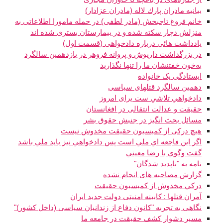
بيانيه مادران پارك لاله (مادران عزادار)
خانم فروغ تاجبخش (مادر لطفی) در حمله مامورا اطلاعاتی به
منزلش دچار سکته شده و در بیمارستان بستری شده اند
یادداشت هائی درباره دادخواهی (قسمت اول)
در بزرگداشت داریوش و پروانه فروهر در یازدهمین سالگرد
به‌خون خفتنشان ما را تنها نگذارید
ایستادگی یک خانواده
دهمین سالگرد قتلهای سیاسی
دادخواهي تلاشي ست برای امروز
حقيقت و عدالت انتقالی در افغانستان
مسائل بحث انگیز در جنبش حقوق بشر
هیچ درکی از کمیسیون حقیقت مخدوش نیست
اگر اين فاجعه اي ملي است پس دادخواهي نيز بايد ملي باشد
گفت وگوي با رضا معيني
نامه به "ناپديد شدگان"
گزارش مصاحبه های انجام نشده
دركي مخدوش از كميسيون حقيقت
آمران قتلها : کابینه امنیتی دولت جدید ایران
نگاهی به تجربه "کانون دفاع از زندانیان سیاسی (داخل کشور)"
مسیر دشوار کشف حقیقت در جامعه ما