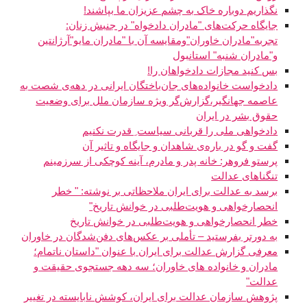
نگذاریم دوباره خاک به چشم عزیزان ما بپاشند!
جایگاه حرکت‌های "مادران دادخواه" در جنبش زنان:
تجربه"مادران خاوران"ومقایسه آن با "مادران مایو"آرژانتین
و"مادران شنبه" استانبول
بس کنید مجازات دادخواهان را!
دادخواست خانواده‌های جان‌باختگان ایرانی در دهه‌ی شصت به
عاصمه جهانگیر،گزارش‌گر‌ ویژه سازمان ملل برای وضعیت
حقوق بشر در ایران
دادخواهی ملی را قربانی سیاست ِ قدرت نکنیم
گفت و گو در باره‌ی شاهدان و جايگاه و تاثير آن
پرستو فروهر: خانه پدر و مادرم، آینه کوچکی از سرزمینم
تنگناهای عدالت
برسد به عدالت برای ایران ملاحظاتی بر نوشته: " خطر
انحصارخواهی و هویت‌طلبی در خوانش تاریخ"
خطر انحصارخواهی و هویت‌طلبی در خوانش تاریخ
به دورتر بفرستید – تأملی بر عکس‌های دفن‌شدگان در خاوران
معرفی گزارش عدالت برای ایران با عنوان "داستان ناتمام؛
مادران و خانواده های خاوران؛ سه دهه جستجوی حقیقت و
عدالت"
پژوهش سازمان عدالت برای ایران، کوشش نابایسته در تغییر