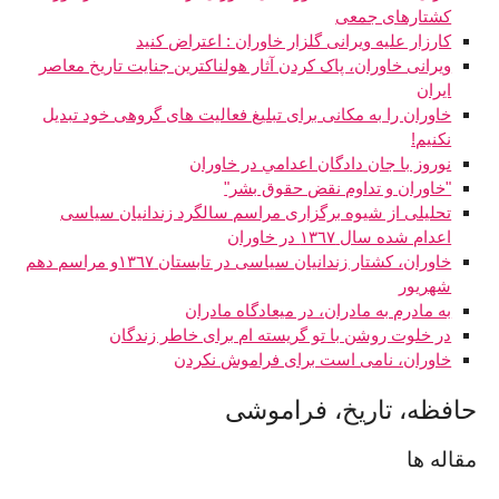
کشتارهای جمعی
کارزار علیه ویرانی گلزار خاوران : اعتراض کنید
ویرانی خاوران، پاک کردن آثار هولناکترین جنایت تاریخ معاصر
ایران
خاوران را به مکانی برای تبلیغ فعالیت های گروهی خود تبدیل
نکنیم!
نوروز با جان دادگان اعدامي در خاوران
"خاوران و تداوم نقض حقوق بشر"
تحلیلی از شیوه برگزاری مراسم سالگرد زندانیان سیاسی
اعدام شده سال ١٣٦٧ در خاوران
خاوران، کشتار زندانیان سیاسی در تابستان ١٣٦٧و مراسم دهم
شهریور
به مادرم به مادران، در ميعادگاه مادران
در خلوت روشن با تو گريسته ام برای خاطر زندگان
خاوران، نامی است برای فراموش نکردن
حافظه، تاريخ، فراموشی
مقاله ها