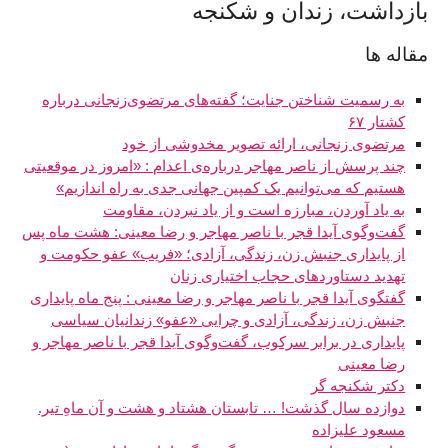
بازداشت، زندان و شکنجه
مقاله ها
به رسمیت شناختن جنایت؛ گفته‌های مرتضوی‌زنجانی درباره
کشتار ۶۷
مرتضوی زنجانی، ارائه تصویر مخدوشی از خود
چند پرسش از ناصر مهاجر درباره‌ی اعدام : «امروز در موقعیتی
هستیم که می‌توانیم یک کمپین جهانی جدی به راه اندازیم»
به یاد آوردن، مبارزه است و از یاد نبردن، مقاومت
گفت‌وگوی آیدا قجر با ناصر مهاجر و رضا معینی: هشت ماه پس
از پایداری جنبش زن، زندگی، آزادی؛ «فریب» عفو حکومت و
تهدید دستاوردهای حجاب اختیاری زنان
گفتگوی آیدا قجر با ناصر مهاجر و رضا معینی : پنج ماه پایداری
جنبش زن، زندگی، آزادی و چرایی «عفو» زندانیان سیاسی
پایداری در برابر سرکوب، گفت‌وگوی آیدا قجر با ناصر مهاجر و
رضا معینی
دکتر شکنجه گر
دوازده سال گذشت! … تابستان هشتاد و هشت و آن ماهِ تیر.
مسعود عليزاده