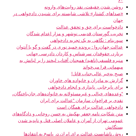
۶۰
روشن شدن حقیقت، نقد روایت‌های وارونه
«صداهای کشتار» تلاشی شایسته برای شنیدن دادخواهی در
جهان
دادخواست برای حق و تحقق عدالت
تخریب گورستان قدیمی نوشهر و مزار اعدام شدگان
سورینام : نگاهی به یک تجربه دادخواهی
عدالت جهان‌روا : پرونده حمید نوری در گفت و گو با آنتوان
برنارد، حقوقدان سرشناس و کاردان دادرسی جهانی
منیره فلسفی(ناهید) همچنان آفتاب لبخند را بر لبانش به
میهمانی فرا می‌خواند
صبح به‌خیر عالی‌جناب قاتل!
گزارش به مادران و خانواده های خاوران
برای پابرجایی ِ پایداری و انجام دادخواهی
“وعده‌های خیالی و غیرمسئولانه به خانواده‌های جان‌باختگان،
نقدی بر فراخوان سازمان “عدالت برای ایران
دادخواهی عدالت برای همگان است
متن شکایت نامه جعفر بهکیش به حسن روحانی و دادگاه‌های
عمومی تهران از آمران و عاملان اصلی قتل و ناپدید شدن
بستگانش
روش ناشایست عدالت برای ایران در پاسخ به انتقادها