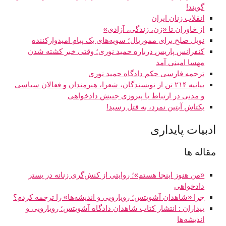
‌گویند!
انقلاب زنان ایران
از خاوران تا «زن، زندگی، آزادی»
نوبل صلح برای مموریال؛ سویه‌های یک پیام امیدوارکننده
کنفرانس پاریس درباره حمید نوری؛ وقتی خبر کشته شدن
مهسا امینی آمد
ترجمه فارسی حکم دادگاه حمید نوری
بیانیه ۲۱۴ تن از نویسندگان، شعرا، هنرمندان و فعالان سیاسی
و مدنی در ارتباط با پیروزی جنبش دادخواهی
بکتاش آبتین نمرد، به قتل رسید!
ادبيات پايداری
مقاله ها
«من هنوز اینجا هستم»؛ روایتی از کنش‌گری زنانه در بستر
دادخواهی
چرا «شاهدان آشویتس؛ رویارویی و اندیشه‌ها» را ترجمه کردم؟
بیداران : انتشار کتاب شاهدان دادگاه آشویتس؛ رویارویی و
اندیشه‌ها