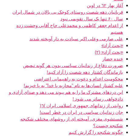
آغاز بهار ٦٢ در اوین
قربانیان دهه شصت روستای کوچک بی بالان در شمال ایران
سال ۶۰ تنها یک سال تقویمی نبود
از اعدام جعفر کاظمی و محمدعلی حاج آقایی وحشت زده
هستیم
علی صارمی وعلی اکبر سیادت به دار آویخته شدند
«بحث آزاد»
«بحث آزاد« (٢)
خنده حضار
ضرورت دفاع از زندانیان سیاسی بدون هر گونه تبعیض
بازماندگان کشتار دهه شصت را آزاد کنيد!
محکوميت اعدام و دعوت به راهپيمايی اعتراضی
عليه کشتار انسان‌ها به نام "محاربه با خدا" به پا خيزيم!
اين دردهای مشترک ما را به هم پيوند می دهد و صدای آزادی و
دادخواهی رساتر می شود !
روايتی از زندانهای جمهوری اسلامی ايران )٦(
جان زندانیان سیاسی در ایران در خطر است!
شستشوی مغزی، آمیخته ای از روشهای مختلف شکنجه
شکنجه چیست؟
چگونه شکنجه را گزارش کنیم