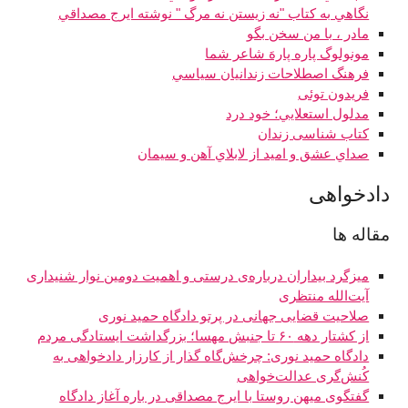
نگاهي به کتاب "نه زيستن نه مرگ " نوشته ايرج مصداقي
مادر ، با من سخن بگو
مونولوگ پاره پارهَ شاعر شما
فرهنگ اصطلاحات زندانيان سياسي
فريدون توئى
مدلول استعلايي؛ خود درد
کتاب شناسی زندان
صداي عشق و اميد از لابلاي آهن و سيمان
دادخواهی
مقاله ها
میزگرد بیداران درباره‌ی درستی و اهمیت دومین نوار شنیداری
آیت‌الله منتظری
صلاحیت قضایی جهانی در پرتو دادگاه حمید نوری
از کشتار دهه ۶۰ تا جنبش مهسا؛ بزرگداشت ایستادگی مردم
دادگاه حمید نوری: چرخش‌گاه گذار از کارزار دادخواهی به
کُنش‌گری عدالت‌خواهی
گفتگوی میهن روستا با ایرج مصداقی در باره آغاز دادگاه