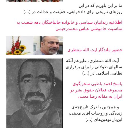
ما بر این باوریم که در این
روزهای تاریخی برای دادخواهی، حقیقت و عدالت در (…)
اطلاعیه زندانیان سیاسی و خانواده جانباختگان دهه شصت به
مناسبت خاموشی عباس محمدرحیمی
حضور ماندگار ایت الله منتظری
آیت الله منتظری، علیرغم آنکه
سالهای طولانی را برای برقراری
نظامی اسلامی در (…)
پاسخ احمد باطبی سخن‌گوی
مجموعه فعالان حقوق بشر در
ایران به مقاله رضا معینی
و هم‌چنین با درک تاریخ‌چه‌ی
زنده‌گی و روحیات آقای معینی،
این‌بار توهین‌های (…)