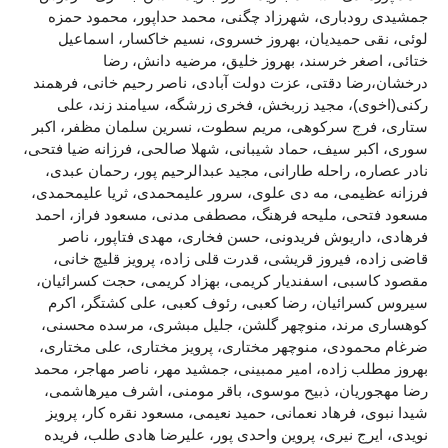
جمشیدی رودباری، شهرزاد چگنی، محمد حداپور، محمود حمزه
لوئی، نقی حمیدیان، بهروز خسروی، نسیم خاکسار، اسماعیل
ختائی، اصغر خرسند، بهروز خلیق، مرضیه دانش، رضا
درخشان،رضا دقتی، عزت دولت آبادی، ناصر رحیم خانی، فرهمند
رکنی(اخوی)، مجید زربخش، فخری زرشگه، سیامند زند، علی
ستاری، فرج سرکوهی، مریم سطوت، نسرین سلمان مظفر، اکبر
سوری، اکبر سیف، حماد شیبانی، شهلا صالحی، فرزانه ضیا فتحی،
نادر عصاره، راحله طارانی، مجید عبدالرحیم پور، رحمان عبدی،
فرزانه عظیمی، مه دی علوی، سرور علیمحمدی، ثریا علیمحمدی،
مسعود فتحی، ملیحه فرهنگ، مصطفی مدنی، مسعود فراز، احمد
فرهادی، داریوش فریدونی، حسن فخاری، مهدی فتاپور، ناصر
قاضی زاده، فیروز قریشی، قدرت قلی زاده، پرویز قلیچ خانی،
مقصود کاسبی، اسفندیار کریمی، بهزاد کریمی، حجت کسرائیان،
سیروس کسرائیان، رضا کعبی، رئوف کعبی، علی کشتگر، اکرم
کوهساری مرند، منوچهر گلشن، جلیل مبشری، مرسده محسنی،
ضرغام محمودی، منوچهر مختاری، پرویز مختاری، علی مختاری،
بهروز مطلب زاده، امیر ممبینی، جمشید مهر، ناصر مهاجر، محمد
رضا مهجوریان، ذبیح موسوی، باقر مومنی، اشرف میرهاشمی،
شیدا نبوی، فرهاد نعمانی، حمید نعیمی، مسعود نقره کار، پرویز
نویدی، ایرج نیری، پروین واحدی پور، علیرضا هادی طلب، فریده