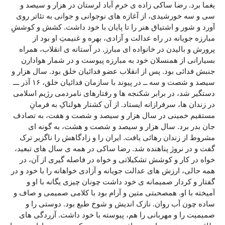
یغما برد. رضا ساکی زاده ی خرم آباد لرستان در هزار و سیصد و
سی و سه خورشیدی، از آغازه های نوجوانی و جوانی به تئاتر روی
آورد و شور و اشتیاق هنر را تا پایان با خود داشت. کشش و کوششِ
مبارزه جویانه در راه عدالت و آزادی، بهره و غنیمتِ او بود از
پرورش و بالیدن در خانواده ای مبارز. در آستانه ی انقلاب، همراه
بسیارانی از همنسلان خود به مبارزه پیوست و در شمار هوادارن
جنبش فدائی بود. پس از انقلاب عضو فدائیان خلق بود. سال هزار و
سیصد و شصت و سه ــ در پیوند با سازمان فدائیان خلق، ۱۶ آذر ـــ
دستگیر شد، در برابر شکنجه ها و رفتارهای نامردمی رژیم اسلامی
در زندان ها، سرفرازانه ایستاد. از آن کشتار هولناکِ به فرمانِ
مستقیم خمینی در سال هزار و سیصد و شصت و هفت، به تصادف
جان بدر برد. سال هزار و سیصد و شصت و هشت، به گونه ای
مشروط از زندان رهائی یافت. ایران را و زادگاهش را ناگزیر ترک
گفت و در نروژ پناهنده شد. رضا ساکی در همه ی سال های تبعید،
خواه در کار و کوشش تشکیلاتی و خواه در فاصله گیری از آن، در
همه حالی، ارزش های عدالت جویانه و آزادی خواهانه را با خود و در
گفتار و کردار صمیمانه ی خود داشت چونان چیزی یگانه با او و
آمیخته با او. همصحبتی متین و آرام بود با کلامی صمیمی و صاف و
ساده چون آب روان. نازک اندیش و شوخ طبع بود. دوستی را و
صمیمیت را و مهربانی را هم، پیوسته با خود داشت. آزردگی های