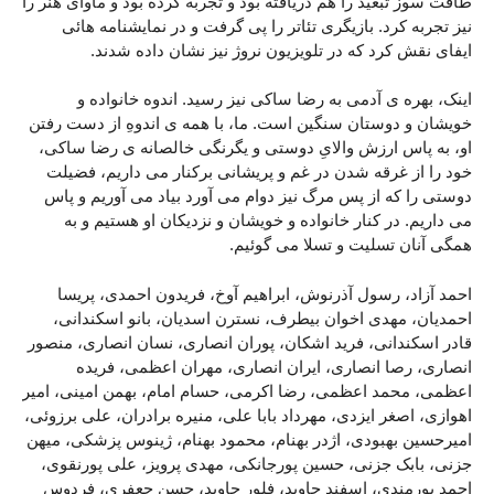
طاقت سوز تبعید را هم دریافته بود و تجربه کرده بود و ماوای هنر را
نیز تجربه کرد. بازیگری تئاتر را پی گرفت و در نمایشنامه هائی
ایفای نقش کرد که در تلویزیون نروژ نیز نشان داده شدند.
اینک، بهره ی آدمی به رضا ساکی نیز رسید. اندوه خانواده و
خویشان و دوستان سنگین است. ما، با همه ی اندوهِ از دست رفتن
او، به پاس ارزش والایِ دوستی و یگرنگی خالصانه ی رضا ساکی،
خود را از غرقه شدن در غم و پریشانی برکنار می داریم، فضیلت
دوستی را که از پس مرگ نیز دوام می آورد بیاد می آوریم و پاس
می داریم. در کنار خانواده و خویشان و نزدیکان او هستیم و به
همگی آنان تسلیت و تسلا می گوئیم.
احمد آزاد، رسول آذرنوش، ابراهیم آوخ، فریدون احمدی، پریسا
احمدیان، مهدی اخوان بیطرف، نسترن اسدیان، بانو اسکندانی،
قادر اسکندانی، فرید اشکان، پوران انصاری، نسان انصاری، منصور
انصاری، رصا انصاری، ایران انصاری، مهران اعظمی، فریده
اعظمی، محمد اعظمی، رضا اکرمی، حسام امام، بهمن امینی، امیر
اهوازی، اصغر ایزدی، مهرداد بابا علی، منیره برادران، علی برزوئی،
امیرحسین بهبودی، اژدر بهنام، محمود بهنام، ژینوس پزشکی، میهن
جزنی، بابک جزنی، حسین پورجانکی، مهدی پرویز، علی پورنقوی،
احمد پورمندی، اسفند جاوید، فلور جاوید، حسن جعفری، فردوس