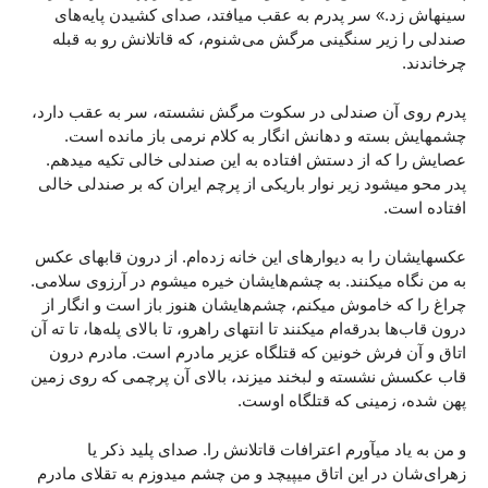
سینهاش زد.» سر پدرم به عقب میافتد، صدای کشیدن پایه‌های
صندلی را زیر سنگینی مرگش می‌شنوم، که قاتلانش رو به قبله
چرخاندند.
پدرم روی آن صندلی در سکوت مرگش نشسته، سر به عقب دارد،
چشمهایش بسته و دهانش انگار به کلام نرمی باز مانده است.
عصایش را که از دستش افتاده به این صندلی خالی تکیه میدهم.
پدر محو میشود زیر نوار باریکی از پرچم ایران که بر صندلی خالی
افتاده است.
عکسهایشان را به دیوارهای این خانه زده‌ام. از درون قابهای عکس
به من نگاه میکنند. به چشم‌هایشان خیره میشوم در آرزوی سلامی.
چراغ را که خاموش میکنم، چشم‌هایشان هنوز باز است و انگار از
درون قاب‌ها بدرقه‌ام میکنند تا انتهای راهرو، تا بالای پله‌ها، تا ته آن
اتاق و آن فرش خونین که قتلگاه عزیر مادرم است. مادرم درون
قاب عکسش نشسته و لبخند میزند، بالای آن پرچمی که روی زمین
پهن شده، زمینی که قتلگاه اوست.
و من به یاد میآورم اعترافات قاتلانش را. صدای پلید ذکر یا
زهرای‌شان در این اتاق میپیچد و من چشم میدوزم به تقلای مادرم