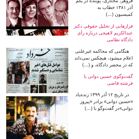
فروهر، مختاری، پوینده در یکم
آذر ۱۳۸۱ خطاب به
کمیسیون (…)
فرازهایی از تحليل حقوقی دکتر
عبدالکریم لاهیجی درباره رأی
دادگاه نظامی
هنگامی كه محاكمه غيرعلنی
اعلام میشود، هيچكس نمی‌داند
كه در محضر دادگاه، و (…)
گفت‌وگوی حسین دوانی با
فرشته قاضی
در تاریخ ۱۲ آذر ۱۳۹۹ زنده‌یاد
«حسین دوانی» برادر «پیروز
دوانی»‌در گفت‌وگو با (…)