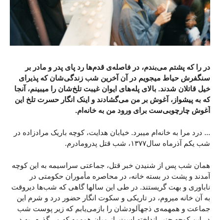
در را که پشتم می‌بندم، در فاصله‌ی قدم‌ها رد پای پدر و مادر بر
سنگفرش حیاط میجویم در آن آخرین شب زندگی‌شان که پذیرای
خیل قاتلان شدند. بالای پله‌های ایوان غیبت تلخ‌شان را میبینم، آنجا
که به پیشواز، آغوش بر من می‌گشادند و اینک انگار حسرت تلخ این
آغوش چارچوبی‌ست برای ورود من به خانه‌ام.
... درد مرا به خانه‌ام میبرد. خیابان هدایت، کوچه باریک مرادزاده در
شب یکم آذرماه سال۱۳۷۷، شب قتل پدرومادرم.
همان شب پس از شنیدن خبر قتل، جماعتی سراسیمه به این کوچه
آمدند و پشت در بسته خانه، در محاصره مأموران حکومتی در
ناباوری و بهت گریستند. در طی این سالها گاهی که شب‌ها دیروقت
به آن خانه میروم، در تاریکی و سکوت انگار حضور درد و شرم این
جماعت و همهمه‌ی ذجهآلودشان را بازمی‌یابم که زیر پوست شب
در این کوچه چنبر انداخته است. از میان همهمه که می‌گذرم، به در