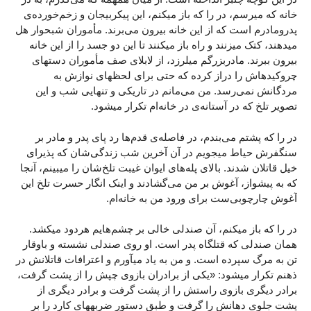
خانه که میرسم، در را که باز میکنم، این پیکربیجان و زخم‌خورده‌ی
پدرومادرم است که از این خانه بیرون می‌برند. مأموران شبحوار هل
میدهند، کتک میزنند و راه باز میکنند تا این دو جسد را از این خانه
بیرون ببرند. مادربزرگم میلرزد، از لابلای صف مأموران دستهای
چروکیدهاش را دراز کرده که حتی برای لحظهای نوازش به
مردگانش نمی‌رسد. من می‌مانم در تاریکی و تنهایی شب و این
تصویر تلخ که در آستانه‌ی در خانه‌ام تکرار میشود.
در را که پشتم می‌بندم، در فاصله‌ی قدم‌ها رد پای پدر و مادر بر
سنگفرش حیاط میجویم در آن آخرین شب زندگی‌شان که پذیرای
خیل قاتلان شدند. بالای پله‌های ایوان غیبت تلخ‌شان را میبینم، آنجا
که به پیشواز، آغوش بر من می‌گشادند و اینک انگار حسرت تلخ این
آغوش چارچوبی‌ست برای ورود من به خانه‌ام.
در را که باز میکنم، آن صندلی خالی بر چشم‌هایم هردود میکشد.
همان صندلی که قتلگاه پدر است. او روی صندلی نشسته و باوقار
تن به مرگ سپرده است. و من به یاد میآورم و اعترافات قاتلانش در
ذهنم تکرار میشود: «یکی از برادران بازوی چپش را از پشت گرفت،
برادر دیگری بازوی راستش را از پشت گرفت و برادر دیگری از
پشت جلوی دهانش را گرفت و طبق دستور ضربههای کارد را بر