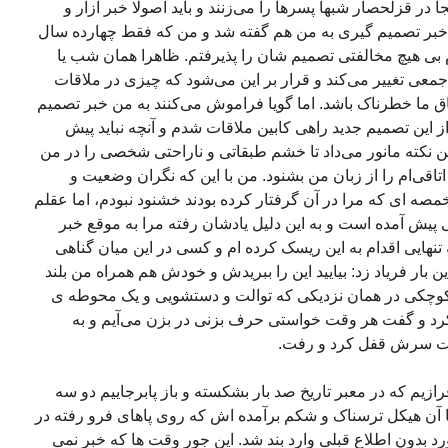
جا در قزلحصار شبها پسرها را می‌زنند و باید اصولا خبر آزار و
د. خبر تصمیم گیری به من هم گفته شد و من که فقط چهارده سال
دم بی هیچ مخالفتی تصمیم شان را پذیرفتم. ظاهرا همان شب یا
عی تغییر می‌کند و قرار بر این می‌شود که چیزی در ملاقات
تاق ما خطرناک باشد. اما گویا فراموش می‌کنند به من خبر تصمیم
از این تصمیم جدید راهی کابین ملاقات شدم و آنچه نباید پیش
ن نکته مانور می‌داد تا خشم طبقاتی و ناراحتی شخصی را در من
اتاقی‌ام را از زبان من بشنود. من با این که نگران وضعیت و
مصه ای که مرا در آن گرفتار کرده بودند خشنود نبودم، اما عقلم
پیش آمده است و به این دلیل یادشان رفته مرا به موقع خبر
ه تنهایی اقدام به این ریسک کرده ام و کسی در این میان گناهی
ن بار فریاد زد: بیایید این را ببریدش و خودش هم همراه من بلند
 کوچکی در همان نزدیکی که توالت و دستشویی و یک محوطه ی
 کرد و گفت هر وقت خواستی حرف بزنی در بزن می‌آیم و به
ت سرش قفل کرد و رفت.
رفرازیم که در معبر تاریخ صد بار بشکسته و باز پابرجاییم دو سه
 آن هیکل ترسناک و شکم برآمده اش که روی پاهای فرو رفته در
 بدون اطلاع قبلی وارد بند شد. این جور وقت ها که خبر نمی