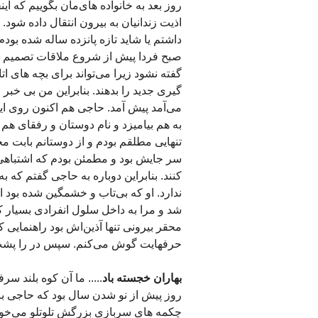
روز بعد به خانواده های‌مان بگوییم که این
اذیت زندانیان به بیرون انتقال داده شو
داشتم یا شاید تازه پانزده ساله شده بو
صبح فردا پیش از شروع ملاقات تصمیم جم
گفته نشود زیرا می‌تواند برای بچه های ا
گیری جدید را بدهند. بنابراین من بی خبر 
می‌آمد پیش آمد. حاجی هم اکنون روی ای
به هم بیامیزد و نام دوستان و رفقای هم 
تنهایی مطلقم بودم و از دوستانم بابت مخ
سر جایش بود و مطمئن بودم که اشتباهی 
کنند. بنابراین دوباره به حاجی گفتم که ب
ندارد. او که بی‌تاب و خشمگین شده بود ای
شد و مرا به داخل سلول انفرادی بسیار
محقر بیرونی تنها آذین‌اش بود راهنمایی
حرفهایت گوش می‌کنم. سپس در را پش
بهاران خجسته باد
..... ما آن کوه بلند س
روز پیش از نو شدن سال بود که حاجی با
چکمه های سربازی بزرگش تلوتلو می‌خورد