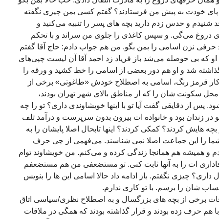
با پای خودت به پیش من فرستادند؟ گفتم کسی بمن چیزی نگفته
نیدم و حدس زدم دارید بچه های پسر را تنبیه می‌کنید و
ری دروغ می‌گی. و سپس کاغذی را جلوی من سراند و با تحکم
رفی نزن اسامی را بمن بگو. من هم جواب دادم: حاج آقا گفتم
و که بی حوصله می‌شد باز فریاد زد احمد آقا آن لیست چپی‌های
او گذاشته شد و او هم دور بعضی از اسامی را خط کشید و ورقه را
کار قرمز رنگ، اسامی به اصطلاح خودش «طاغوتی» برخی از
حل سکونت شان را که از مناطق بالای شهر تهران بودند،
. پس از دقایقی گفت آیا تو با اینها خویشاوندی داری؟ تو را چه
 تو در زندان بود و خانواده ات بیرون بدون سرپرست و درآمد تلف
 بچه هایش کردند؟ کمکی کردند؟ اینها تابحال اصلا پایشان را به
شما را این جماعت اصلا نمی شناسند. می‌فهمی از چی حرف
م و همیشه هم همانجا زندگی کرده و می‌کنم. من خویشاوند توام
فاداری ات را به آنها ثابت کنی. تو مستضعفی من هم مستضعفم
ل داری؟ چیزی نگفتم. باز ادامه داد حالا اسامی این ها را بنویس
 حساب شان را برسم. با تو کاری ندارم.
 برخی از بچه های بزرگسال و به اصطلاح نظری/سیاسی اتاق
ا هم حرف زده بودند و قرار گذاشته بودند که همگی در ملاقات