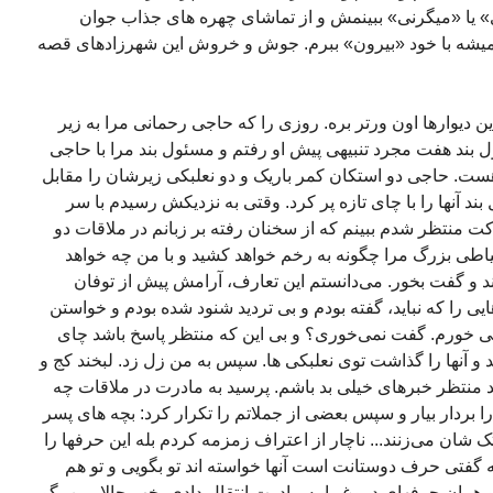
ی» یا «میگرنی» ببینمش و از تماشای چهره های جذاب جوان
 همیشه با خود «بیرون» ببرم. جوش و خروش این شهرزادهای قصه
ن دیوارها اون ورتر بره. روزی را که حاجی رحمانی مرا به زیر
بند هفت مجرد تنبیهی پیش او رفتم و مسئول بند مرا با حاجی
ست. حاجی دو استکان کمر باریک و دو نعلبکی زیرشان را مقابل
ند آنها را با چای تازه پر کرد. وقتی به نزدیکش رسیدم با سر
ت منتظر شدم ببینم که از سخنان رفته بر زبانم در ملاقات دو
یاطی بزرگ مرا چگونه به رخم خواهد کشید و با من چه خواهد
د و گفت بخور. می‌دانستم این تعارف، آرامش پیش از توفان
یی را که نباید، گفته بودم و بی تردید شنود شده بودم و خواستن
می خورم. گفت نمی‌خوری؟ و بی این که منتظر پاسخ باشد چای
و آنها را گذاشت توی نعلبکی ها. سپس به من زل زد. لبخند کج و
منتظر خبرهای خیلی بد باشم. پرسید به مادرت در ملاقات چه
را بردار بیار و سپس بعضی از جملاتم را تکرار کرد: بچه های پسر
کتک شان می‌زنند... ناچار از اعتراف زمزمه کردم بله این حرفها را
ه گفتی حرف دوستانت است آنها خواسته اند تو بگویی و تو هم
ن حرفهای دروغ را به مادرت انتقال دادی. خب حالا بمن بگو