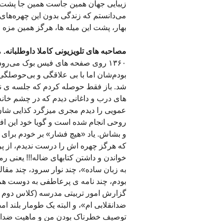
زیبایی جهان همین جاست همین جا پشت ا
می‌دانستم که زندگی بدون این چهره‌ها
بهار، پشت این میله ها، هرگز همین مزه را
مصاحبه های تلویزیونی کاملا داوطلبانه.
م
۱۳۶۰ روی صفحه های فیس بوک می‌رو
بودم‌شان اما با بی علاقگی و بی‌حوصلگی 
شد. باز فقط حوصله کردم که جلسه ی ن
های درب و داغانی دیدم که در چشم خانه 
عمویی را دیدم مجری میزگرد کذایی شان 
روحی انجام شده است و گویا خود این افر
و بشاش. یاد «هیچ فشار» بر خودم برای ان
که هرگز چهره اش را درست ندیدم، از پر
خواندن و داشتن کتابهای ضاله!!! یعنی ر
به زبان ساده»، چند نوار سرود، چند مقا
بودم، چند نامه ی پرعاطفی به دوست هم
گزارش امور تربیتی مدرسه (کلاس دوم را
ضدانقلابی ام»، و البته یک طومار بلند
توصیف خطرناک بودن من و ماهیت ضدانقلا