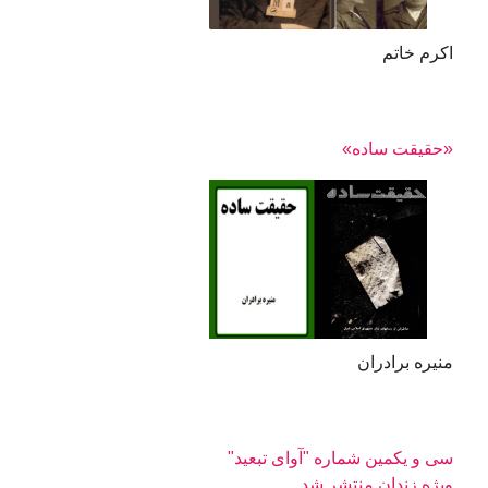
اکرم خاتم
«حقیقت ساده»
منیره برادران
سی‌ و یکمین شماره "آوای تبعید"
ویژه زندان منتشر شد