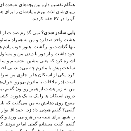
هنگام تقسیم دارو بین بچه‌های «معده ا
زیبای‌شان لذت ببرم و یادشان را برای
گو را در ۶۷ خفه کردند.
بابی ساندز شدی؟
نمی ‌گذارم صدات از ای
هشت واحد صدا زد و من به همراه مسئول 
تنها گذاشت و برگشت، هنوز خوب یادم ه
خود داشت و از دور با دیدن من و مسئول ب
اشاره کرد که یعنی بنشین. نشستم و ساک
ساعت پیش با مادرم چه می‌داند، بی احت
کرد. یکی از استکان ها را جلوی من سران
است (در ملاقات با مادرم بی‌پروا حرف‌ها
من به زیر هشت از همین‌رو بود) گفتم ن
درون استکان ها را یک به یک هورت کشید 
معوج روی دهانش به من می‌گفت که باید 
گفتی؟ گفتم هیچی. داد زد. احمد آقا نوار 
را شبها برای تنبیه به راهرو می‌اورند و 
گفتم. گفت می‌دانم گفتی اما تو نبودی ک
دختر عاطفی و حرف گوش کنی هستی و هما