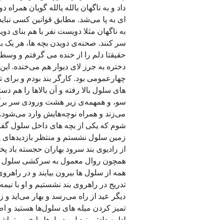
داد و به ناگهان یالله یالله گویان همراه 
ای به پا می‌شد. مطابق قوانین کسی نبا
به ناگهان مثلا دویست نفر با هم بنای دو
سر کنند. صحنه‌ی دویدن بچه ها، هر یک 
حقیقتا دلم را از خنده می گرفتم و وسط 
چهارعمومی بود. کارگر بند بودم و برای
های سلول بالا رفته و آن بالاها را هم دس
سو، و همهمه‌ی زیر هشت ورودی سر برگر
می‌زند و همراه نوچه‌هایش وارد می‌شود. 
شوم که یکی از بچه های داخل سلول گفت 
زمین سلول نشستم و منتظر بازدیدهای پر
از رادیوی بند سرود بهاران حجسته باد
همچون روال معمول به سرکشی سلول ها م
همه از سلول ها بیرون بیایند و در راهرو
تدریج در راهروی بند نشستیم و او با نی
دیگر عید از راه می‌رسد و بهار می‌اید 
تمیز کردن میله های سلول‌ها هستید و اص
ادامه داد: ببینید این دیوارها را خوب ت