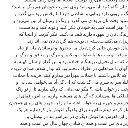
دتان نگاه کنید. آیا می‌توانید روی صورت خودتان هم رنگ بپاشید؟
 رویی دارد زیبایی و نشاطی دارد اما وقتش زود می گذرد و
تید وقت تان بزود ی می گذرد و رنگ و رویتان از بین می‌رود و
بهتر است کمی به خودتان فکر کنید و توبه کنید و به سمت
دگی تان را بیهوده دارید تلف می‌کنید. فکر کردید از اینجا که
ان می‌کنند....دسته ی یونجه هم گردن تان نمی اندازند...
یال خودش خالی کردن دل ما، دخترها و ترساندن مان از تباه
ه رفت و تواب ها با صلوات و تکبیر و مرگ بر منافق و مرگ بر
 سال تحویل دیرهنگام افتاده بود و من گذار از سال کهنه به
هان با صداهایی در اطراف تختم بود که بیدار شدم. صدای فریده
که تلاش داشتند با جملات مهرآمیز بیدارم کنند. فریده با جملات
لیلا سر به سرم می گذاشت که ای گل آیا می‌خواهی شادابی و
خت در خواب باشی؟ مگر نمی‌دانی که رنگ نداریم تا از نو رنگ
لکی ها نمی‌دانند که گل های همیشه بهاریم. به امر رفقای از
خزیدم و چهره ی به خواب آغشته ام را به چهره های زیبای همچون
 کردم دیدم تمام بند برای یکدیگر آغوش باز کرده ایم هر یک
ز این آغوش به آغوش دیگری در سراسر بند در نوسان و
یر پای من است و همه ی شادی جهان مال من است و همه