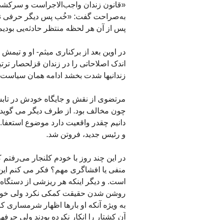
«قانون زندان واجب‌الاجراست و سرکشی 
به‌صراحت گفت: «خُب پس دیگر حرفی نیست
پس از آن هر لحظه منتظر حادثه‌یی بودیم 
در اوین بعد از برکناری میثم- او و تیمش
اندک اصلاحاتی را در زندان قزلحصار ترت
زندانیها شدت بخشد ادامه همان سیاست
چون مخالف بود. از طرف دیگر می گوید کامی
دانیم چقدر واقعیت دارد موضوع استعفا. ب
و رئیس جدید، فروتن شد.
در این چند روز با خودم کلنجار می‌رفتم 
منفی یا افشاگری مهم؟ فکر می کنم این 
است. و دیگر اینکه هر ریزشی از دستگاه
به ویژه آنکه او بارها اظهار شرمساری
آن کشتار را انکار نکرده بودند ولی حرفها