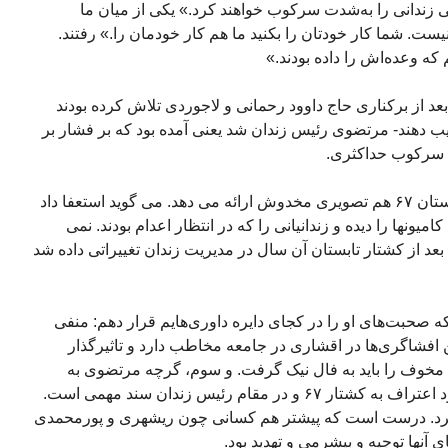
زندانی را به‌شدت سرکوب خواهند کرد.» یکی از میان ما
. شما کار خودتان را بکنید ما هم کار خودمان را.» رفتند.
که وعده‌اش را داده بودند.»
 بعد از برکناری حاج داوود رحمانی و لاجوردی تلاش کرده بودند
یب دهند- مرتضوی رئیس زندان شد یعنی آمده بود که بر فشار بر
 سرکوب حداکثری.
مرتضوی از نقش و جایگاه خودش در تابستان ۶۷ هم تصویری مخدوش ارائه می دهد. می گوید استعفا داد
ونها را دیده و زندانیانی را که در انتظار اعدام بودند. نمی
عد از کشتار تابستان آن سال در مدیریت زندان تغییراتی داده شد
که صحبت‌های او را در کجای دایره داوری‌هایم قرار دهم: منفی
افشاگری‌ها در اقشاری در جامعه مخاطب دارد و تاثیرگذار
 مخوف را باید به فال نیک گرفت. و سوم، گرچه مرتضوی به
روشن شدن حقیقت کمکی نکرد ولی خود اعتراف به کشتار ۶۷ و در مقام رئیس زندان سند مهمی است.
 کرد. درست است که پیشتر هم کسانی چون ریشهری و پورمحمدی
ی آنها توجیه و بیشرمی و تهدید بود.