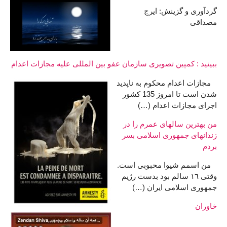
گردآوری و گزینش: ایرج
مصداقی
ببینید : کمپین تصویری سازمان عفو بین المللی علیه مجازات اعدام
مجازات اعدام محکوم به ناپدید
شدن است تا امروز 135 کشور
اجرای مجازات اعدام (…)
من بهترین سالهای عمرم را در
زندانهای جمهوری اسلامی بسر
بردم
من اسمم شیوا محبوبی است.
وقتی ١٦ سالم بود بدست رژیم
جمهوری اسلامی ایران (…)
خاوران