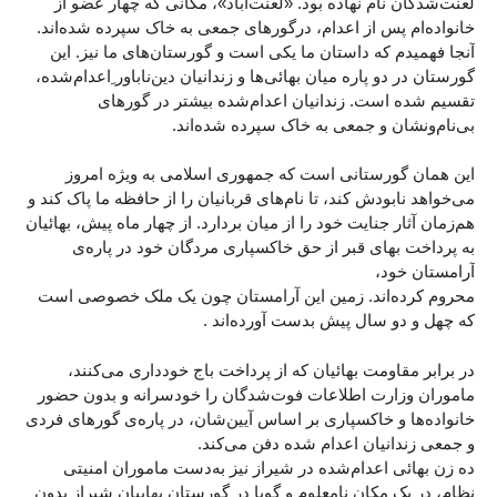
لعنت‌شدگان نام نهاده بود. «لعنت‌آباد»، مکانی که چهار عضو از
خانواده‌ام پس از اعدام، درگورهای جمعی به خاک سپرده شده‌اند.
آنجا فهمیدم که داستان ما یکی است و گورستان‌های ما نیز. این
گورستان در دو پاره‌ میان بهائی‌ها و زندانیان دین‌ناباور ِاعدام‌شده،
تقسیم شده است. زندانیان اعدام‌شده بیشتر در گورهای
بی‌نام‌ونشان و جمعی به خاک سپرده شده‌اند.
این همان گورستانی است که جمهوری اسلامی به ویژه امروز
می‌خواهد نابودش کند، تا نام‌های قربانیان را از حافظه ما پاک کند و
هم‌زمان آثار جنایت خود را از میان بردارد. از چهار ماه پیش، بهائیان
به پرداخت بهای قبر از حق خاکسپاری مردگان خود در پاره‌ی
آرامستان خود،
محروم کرده‌اند. زمین این آرامستان چون یک ملک خصوصی است
که چهل و دو سال پیش بدست آورده‌اند .
در برابر مقاومت بهائیان که از پرداخت باج خودداری می‌کنند،
ماموران وزارت اطلاعات فوت‌شدگان را خودسرانه و بدون حضور
خانواده‌ها و خاکسپاری بر اساس آیین‌شان، در پاره‌ی گورهای فردی
و جمعی زندانیان اعدام شده دفن می‌کند.
ده زن بهائی اعدام‌شده در شیراز نیز به‌دست ماموران امنیتی
نظام، در یک مکان نامعلوم و گویا در گورستان بهاییان شیراز بدون