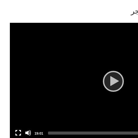
جر
Video
Player
19:01