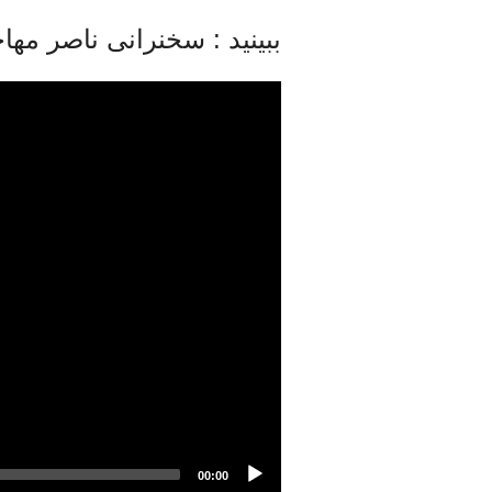
ببینید : سخنرانی ناصر مها
00:00