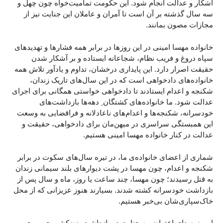
آشکار و عدالت انجام شود. این حکومت تمامیت‌خواه چون چهل و
سه سال گذشته بر آن است تا آمران و عاملان این جنایت نیز از
مجازات مصون بمانند.
خانواده مهسا امینی در این روزها در برابر همه فشارها و تهدیدهای
سپاه دروغ و فریب نظام، شجاعانه ایستاده و بر آشکار شدن
حقیقت اصرار دارد. این پایداری درخشان، تداوم و یادآور تلاش همه
خانواده‌های دادخواهی است که در این سال‌های تاریک زندان،
شکنجه و اعدام ایستادند تا دادخواهی خواستی همگانی برای اجرای
عدالت شود. ما خانواده‌های کشتگان ِ دهه‌‌ها بازداشت‌های
خودسرانه، شکنجه‌ها و اعدام‌های ناعادلانه و فراقضایی به وسعت
این همبستگی سراسری در میهن‌مان برای دادخواهی، حقیقت و
عدالت در کنار خانواده مهسا امینی هستیم.
شماری از اعضای خانواده‌‌ی ما، در تیره سال‌های سکوت در برابر
شکنجه و اعدام، چون مهسا در پشت دیوارهای بلند سیمانی زندان‌
به قتل رسیدند؛ چون مهسا،‌ چند ساعت یا روز، ماه و سال پس از
بازداشت خودسرانه کشته شدند. بسیارند هنوز عزیزانی که از محل
خاک‌سپاری‌شان بی‌خبر هستیم.
امروز صدای اعتراض به جنایت در بازداشت، زن‌کشی جمهوری