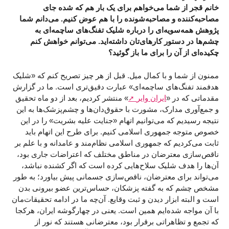
خانم قجر از شما می‌خواهم برای یک بار هم که شده جای
مصاحبه‌کننده و مصاحبه‌شونده را با هم عوض کنیم. می‌دانم شما
پژوهش همه‌سویه‌ای را درباره شلیک تفنگ‌های ساچمه‌ای به
چشم‌ها در دستور کارهای‌تان داشته‌اید. می‌توانم خواهش کنم
چکیده‌ای از آن را برای ما باز گوئید؟
ممنون از شما و با کمال میل. قبل از هر چیز تصریح کنم که «شلیک
هدفمند تفنگ‌های ساچمه‌ای» عبارت دقیق‌تری است. ما در گزارش
مقدماتی که در «
ایران وایر
» منتشر کردیم، بعد از دو ماه تحقیق
و جمع‌آوری مدارک، مشورت با حقوق‌دان‌ها و چشم‌پزشک‌ها به این
نتیجه رسیدیم که می‌توانیم اتهام «جنایت علیه بشریت» را در این
خصوص متوجه جمهوری اسلامی کنیم. برای طرح این اتهام باید
ثابت می‌کردیم که جمهوری اسلامی نظام‌مند و عامدانه و با علم بر
ناقص‌سازی معترضان در مناطق مختلف که اعتراضات جاری بود،
آن‌ها را هدف شلیک سلاح‌هایی کرده‌ است که اگر کشنده نباشد،
می‌تواند برای معترضان، ناقص‌سازی جسمانی پیش بیاورد؛ به طور
مشخص چشم که به گفته پزشکان، حساس‌ترین عضو بیرونی بدن
است و البته ابزار دیدن و ثبت وقایع. آن‌چه ما در ادامه تحقیقات‌مان
با آن مواجه شده‌ایم همین است. یعنی در چهارگوشه ایران، هرکجا
که تجمع و تظاهراتی برقرار بود، معترضانی هستند که نور از