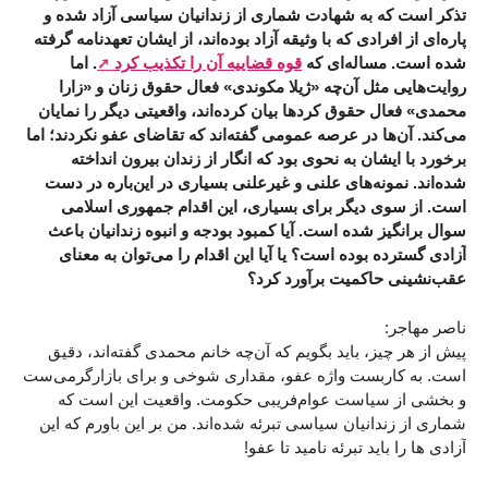
تذکر است که به شهادت شماری از زندانیان سیاسی آزاد شده و
پاره‌ای از افرادی که با وثیقه آزاد بوده‌اند، از ایشان تعهدنامه گرفته
شده است. مساله‌ای که
قوه قضاییه آن را تکذیب کرد
. اما
روایت‌هایی مثل آن‌چه «ژیلا مکوندی» فعال حقوق زنان و «زارا
محمدی» فعال حقوق کردها بیان کرده‌اند، واقعیتی دیگر را نمایان
می‌‌کند. آن‌ها در عرصه عمومی گفته‌اند که تقاضای عفو نکردند؛ اما
برخورد با ایشان به نحوی بود که انگار از زندان بیرون انداخته
شده‌اند. نمونه‌های علنی و غیرعلنی بسیاری در این‌باره در دست
است. از سوی دیگر برای بسیاری، این اقدام جمهوری اسلامی
سوال‌ برانگیز شده است. آیا کمبود بودجه و انبوه زندانیان باعث
آزادی گسترده بوده است؟‌ یا آیا این اقدام را می‌توان به معنای
عقب‌نشینی حاکمیت برآورد کرد؟
ناصر مهاجر:
پیش از هر چیز، باید بگویم که آن‌چه خانم محمدی گفته‌اند، دقیق
است. به کاربست واژه عفو، مقداری شوخی و برای بازارگرمی‌ست
و بخشی از سیاست عوام‌فریبی حکومت. واقعیت این است که
شماری از زندانیان سیاسی تبرئه شده‌اند. من بر این باورم که این
آزادی ها را باید تبرئه نامید تا عفو!