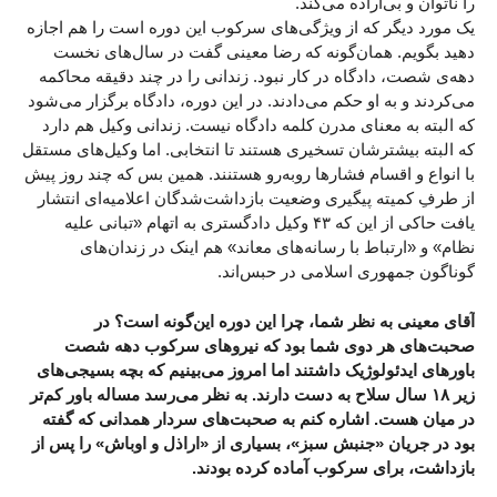
را ناتوان و بی‌اراده می‌‌کند.
یک مورد دیگر که از ویژگی‌های سرکوب این دوره است را هم اجازه
دهید بگویم. همان‌گونه که رضا معینی گفت در سال‌های نخست
دهه‌ی شصت، دادگاه در کار نبود. زندانی را در چند دقیقه محاکمه
می‌کردند و به او حکم می‌دادند. در این دوره، دادگاه برگزار می‌شود
که البته به معنای مدرن کلمه دادگاه نیست. زندانی وکیل هم دارد
که البته بیشترشان تسخیری هستند تا انتخابی. اما وکیل‌های مستقل
با انواع و اقسام فشارها روبه‌رو هستنند. همین بس که چند روز پیش
از طرفِ کمیته پیگیری وضعیت بازداشت‌شدگان اعلامیه‌ای انتشار
یافت حاکی از این که ۴۳ وکیل دادگستری به اتهام «تبانی علیه
نظام» و «ارتباط با رسانه‌های معاند» هم اینک در زندان‌های
گوناگون جمهوری اسلامی در حبس‌اند.
آقای معینی به نظر شما، چرا این دوره این‌گونه است؟ در
صحبت‌های هر دوی شما بود که نیروهای سرکوب دهه شصت
باورهای ایدئولوژیک داشتند اما امروز می‌بینیم که بچه بسیجی‌های
زیر ۱۸ سال سلاح به دست دارند. به نظر می‌رسد مساله باور کم‌تر
در میان هست. اشاره کنم به صحبت‌های سردار همدانی که گفته
بود در جریان «جنبش سبز»، بسیاری از «اراذل و اوباش» را پس از
بازداشت، برای سرکوب آماده کرده بودند.