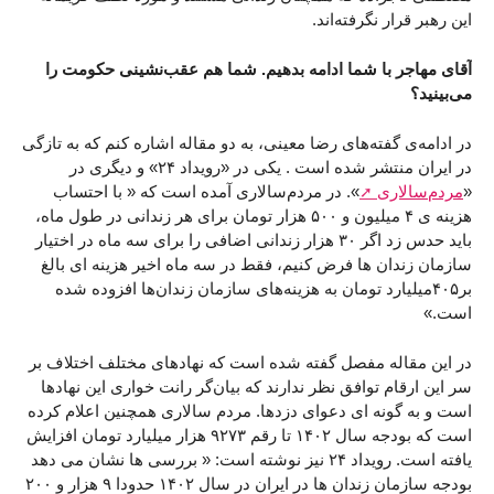
این رهبر قرار نگرفته‌اند.
آقای مهاجر با شما ادامه بدهیم. شما هم عقب‌نشینی حکومت را
می‌بینید؟
در ادامه‌ی گفته‌های رضا معینی، به دو مقاله اشاره کنم که به تازگی
در ایران منتشر شده است . یکی در «رویداد ۲۴» و دیگری در
«
مردم‌سالاری
». در مردم‌سالاری آمده است که « با احتساب
هزینه ی ۴ میلیون و ۵۰۰ هزار تومان برای هر زندانی در طول ماه،
باید حدس زد اگر ۳۰ هزار زندانی اضافی را برای سه ماه در اختیار
سازمان زندان ها فرض کنیم، فقط در سه ماه اخیر هزینه ای بالغ
بر۴۰۵میلیارد تومان به هزینه‌های سازمان زندان‌ها افزوده شده
است.»
در این مقاله مفصل گفته شده است که نهادهای مختلف اختلاف بر
سر این ارقام توافق نظر ندارند که بیان‌گر رانت خواری این نهادها
است و به گونه ای دعوای دزدها. مردم سالاری همچنین اعلام کرده
است که بودجه سال ۱۴۰۲ تا رقم ۹۲۷۳ هزار میلیارد تومان افزایش
یافته است. رویداد ۲۴ نیز نوشته است: « بررسی ها نشان می دهد
بودجه سازمان زندان ها در ایران در سال ۱۴۰۲ حدودا ۹ هزار و ۲۰۰