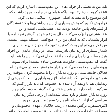
بله. من به بخشی از چرایی‌های این عقب‌نشینی اشاره کردم که این
«عفو کریمانه رهبر» نبود، بلکه عواملی در جامعه وجود داشت که
این موضوع را به مساله اصلی جمهوری اسلامی تبدیل کرد.
فراموش نکنیم که بخش بسیاری از این بازداشتی‌ها و کشته‌شدگان
از قشرهای پایین جامعه بودند. بله، عقب‌نشینی است و این
عقب‌نشینی را بزک می‌کنند. حال به زعم خود با گرفتن تعهدنامه‌ یا
ابراز پشیمانی که به گمان من برای هیچ‌کسی مسئله مهمی نیست.
من فکر می‌کنم این بحث که نباید تعهد داد و در زندان ماند برای
شمار بسیاری از زندانیان نادرست است. در زندان ماندن این افراد
هیچ مساله‌ای را برای جامعه و انقلاب حل نمی‌کند. این را هم باید
گفت که عقب‌نشینی حکومت همچنین ساده نیست! برای نمونه
پرونده‌ای را مختومه می‌کنند و قرار منع تعقیب صادر می‌شود. اما
فعالان جامعه مدنی و روزنامه‌نگاران را با مختومه کردن موقت زیر
شمشیر داموکلس نگه داشته‌اند. لازم به یادآوری است که برخی از
زندانیان هم با وثیقه آزاد شده‌اند. خصوصا که باید تکرار کنیم که
سرکوب ادامه دارد. در همین هفته‌ای که گذشت، دست‌کم چهار
روزنامه‌نگار احضار و بازداشت شده‌اند. از برخی دیگر زندانیان
سیاسی که آزاد نشده‌اند نام ببرم؛ سعید ماسوری، مریم
اکبری‌منفرد، نرگس محمدی، زینب جلالیان، مهدی محمودیان و
مصطفی تاجزاده که همچنان زندانی هستند و مورد لطف کریمانه