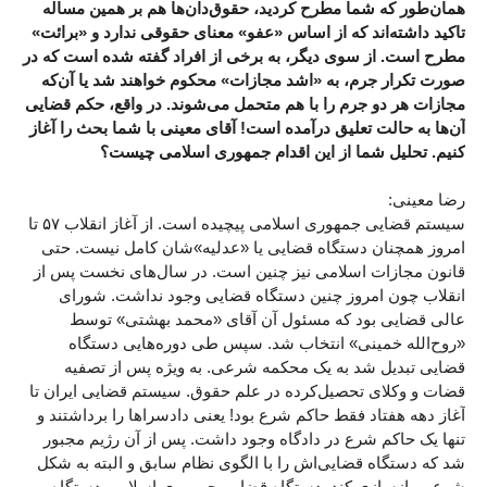
همان‌طور که شما مطرح کردید، حقوق‌دان‌ها هم بر همین مساله
تاکید داشته‌اند که از اساس «عفو» معنای حقوقی ندارد و «برائت»
مطرح است. از سوی دیگر، به برخی از افراد گفته شده است که در
صورت تکرار جرم، به «اشد مجازات» محکوم خواهند شد یا آن‌که
مجازات هر دو جرم را با هم متحمل می‌شوند. در واقع، حکم قضایی
آن‌ها به حالت تعلیق درآمده است! آقای معینی با شما بحث را آغاز
کنیم. تحلیل شما از این اقدام جمهوری اسلامی چیست؟
رضا معینی:
سیستم قضایی جمهوری اسلامی پیچیده است. از آغاز انقلاب ۵۷ تا
امروز همچنان دستگاه قضایی یا «عدلیه»شان کامل نیست. حتی
قانون مجازات اسلامی نیز چنین است. در سال‌های نخست پس از
انقلاب چون امروز چنین دستگاه قضایی وجود نداشت. شورای
عالی قضایی بود که مسئول آن آقای «محمد بهشتی» توسط
«روح‌الله خمینی» انتخاب شد. سپس طی دوره‌هایی دستگاه
قضایی تبدیل شد به یک محکمه شرعی. به ویژه پس از تصفیه
قضات و وکلای تحصیل‌کرده در علم حقوق. سیستم قضایی ایران تا
آغاز دهه هفتاد فقط حاکم شرع بود! یعنی دادسراها را برداشتند و
تنها یک حاکم شرع در دادگاه وجود داشت. پس از آن رژیم مجبور
شد که دستگاه قضایی‌اش را با الگوی نظام سابق و البته به شکل
شرعی بازسازی کند. دستگاه قضایی جمهوری اسلامی دستگاه