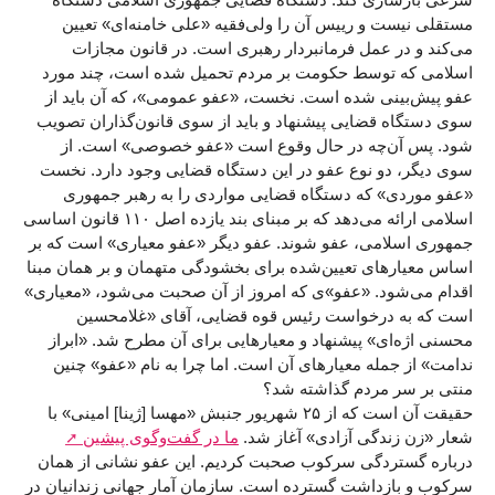
مستقلی نیست و رییس آن را ولی‌فقیه «علی خامنه‌ای» تعیین
می‌کند و در عمل فرمانبردار رهبری است. در قانون مجازات
اسلامی که توسط حکومت بر مردم تحمیل شده است، چند مورد
عفو پیش‌بینی شده است. نخست، «عفو عمومی»، که آن باید از
سوی دستگاه قضایی پیشنهاد و باید از سوی قانون‌گذاران تصویب
شود. پس آن‌چه در حال وقوع است «عفو خصوصی» است. از
سوی دیگر، دو نوع عفو در این دستگاه قضایی وجود دارد. نخست
«عفو موردی» که دستگاه قضایی مواردی را به رهبر جمهوری
اسلامی ارائه می‌دهد که بر مبنای بند یازده اصل ۱۱۰ قانون اساسی
جمهوری اسلامی، عفو شوند. عفو دیگر «عفو معیاری» است که بر
اساس معیارهای تعیین‌شده برای بخشودگی متهمان و بر همان مبنا
اقدام می‌شود. «عفو»ی که امروز از آن صحبت می‌شود، «معیاری»
است که به درخواست رئيس قوه قضایی، آقای «غلامحسین
محسنی اژه‌ای» پیشنهاد و معیارهایی برای آن مطرح شد. «ابراز
ندامت» از جمله معیارهای آن است. اما چرا به نام «عفو» چنین
منتی بر سر مردم گذاشته شد؟
حقیقت آن است که از ۲۵ شهریور جنبش «مهسا [ژینا] امینی» با
شعار «زن زندگی آزادی» آغاز شد.
ما در گفت‌وگوی پیشین
درباره گستردگی سرکوب صحبت کردیم. این عفو نشانی از همان
سرکوب و بازداشت گسترده است. سازمان آمار جهانی زندانیان در