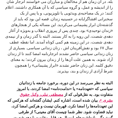
بله. در آن زمان هم از مخالفان و مبارزان می خواستند انزجار شان
را از اندیشه و عمل، و گروه سیاسی که با آن همکاری داشتند، اعلام
کنند؛ در یک مصاحبه‌ی ویدئویی یا تلویزیونی، و یا پس از یک
سخنرانی افشاگرایانه در حسینیه‌ زندان. قصه این بود که باید از
گذشته‌تان ابراز پشیمانی می‌کردید. این مساله یکی از هنجارهای
«زندان توحیدی» بود. چندی پس از پیروزی انقلاب و به‌ویژه از آغاز
دهه‌ی شصت، این رویه را به کار بستند. البته با گذر زمان و از نیمه‌ی
دهه‌ی شصت، در این زمینه هم کمی کوتاه آمدند. اما نقطه عطف
سال ۶۷ بود و نقش‌آفرینان اش ، زنان زندانی سیاسی. بسیاری از
زنان زندانی سیاسی حاضر نشدند انزجارنامه امضا کنند تا از زندان
آزاد شوند. به همین علت آن‌ها را از زندان بیرون کردند؛ به معنای
دقیق کلمه. این زنان حاضر نشدند «ابراز پشیمانی» را همچون
شرط آزادی از زندان و بند، بپذیرند.
البته به نظر می‌رسد در این دوره، برخورد جامعه با زندانیان
سیاسی که «تعهدنامه» یا «ندامت‌نامه» امضا کردند، با امروز
متفاوت بود. به نقل‌قولی که از
مصطفی نیلی، وکیل حقوق
بشری
بیان شده است، اشاره کنم. ایشان گفته‌اند که هرکس که
این تعهدنامه‌ها را امضا نکرد، قهرمان نیست و هرکس امضا کرد،
نباید قضاوت شود. نظر شما چیست آقای معینی؟ از طرفی
گستردگی بازداشت‌های امسال هم قابل مقایسه با دهه شصت