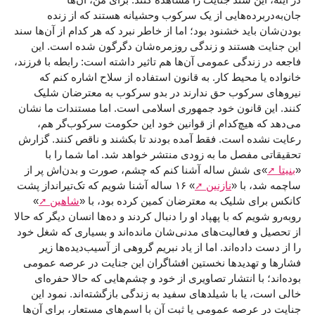
جان‌به‌دربرده‌هایی از یک سرکوب وحشیانه هستند که از زنده
بودن‌شان باید خشنود بود؛ اما از خاطر نبرد که هر کدام از آن‌ها سند
این جنایت هستند و زندگی روزمره‌شان دگرگون شده است. این
فاجعه در زندگی عمومی آن‌ها هم تاثیر داشته است: رابطه با فرزند،
خانواده یا محیط کار. به قانون استفاده از سلاح اشاره کنم که
نیروهای سرکوب حق ندارند در بدو سرکوب به معترضان شلیک
کنند. این قانون خود جمهوری اسلامی است. اما مستندات ما نشان
می‌دهد که هیچ‌کدام از قوانین خود این حکومت سرکوب‌گر هم،
رعایت نشده است. فقط آمده بودند تا بکشند و ناقص کنند. گزارش
تحقیقاتی مفصل ما به زودی منتشر خواهد شد. اما شما را با
«
بنیتا
»ی شش ساله آشنا کنم که چشم، صورت و بدن‌اش پر از
ساچمه شد، با «
نازنین
» ۱۶ ساله آشنا شویم که تک‌تیرانداز پشت
کانکس برای شلیک به معترضان کمین کرده بود، با «
شاهین
»
روبه‌رو شویم که با پهپاد او را دنبال کردند و ده‌ها انسان دیگر که حالا
از تحصیل و فعالیت‌های مدنی‌شان مانده‌اند و بسیاری که شغل‌ خود
را از دست داده‌اند. اما از یاد نبریم گروهی از آسیب‌دیده‌ها زیر
فشارها و تهدیدها نخستین افشاگران این جنایت در عرصه عمومی
بوده‌اند؛ با انتشار تصاویری از خود و چشم‌هایی که حالا حفره‌ای
خالی است، یا با شیلدهای سفید به زندگی بازگشته‌اند. نمود این
جنایت در عرصه عمومی یا ثبت آن با اسم‌های مستعار، برای‌ آن‌ها