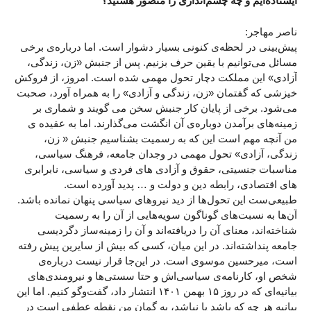
ایستاده‌ایم و چه چشم‌اندازی را متصور هستید؟
ناصر مهاجر:
پیش‌بینی در لحظه‌ی کنونی بسیار دشوار است. اما درباره‌ی برخی
مسائل می‌توانیم با یقین حرف بزنیم. پس از جنبش «زن، زندگی،
آزادی» این مملکت دچار تحول مهمی شده است. امروز، از فروکش
خیزشی که گفتمان «زن، زندگی و آزادی» را به همراه آورد، صحبت
می‌شود. برخی از پایان کار جنبش سخن می گویند و شماری بر
زمینه‌های برآمدن دوباره‌ی آن انگشت می‌گذارند. اما به عقیده ی
من آنچه مهم است این که به رسمیت بشناسیم جنبش « زن،
زندگی، آزادی» تحول مهمی در وجدان جامعه، فرهنگ سیاسی،
مناسبات جنسیتی، حقوق و آزادی های فردی و سیاسی، نابرابری
های اقتصادی، رابطه دین و دولت و … پدید آورده است.
طبیعی‌ست این تحول‌ها از دید نیروهای سیاسی پنهان نمانده باشد.
آن‌ها به نسبت‌های گوناگون سویه‌هایی از آن را به رسمیت
شناخته‌اند، معنای آن را دریافته‌اند و آن را زمینه‌ساز دگردیسی
جامعه پنداشته‌اند. در این میان، کسی که بیش از سایرین پیش رفته
است، میرحسین موسوی است. در این‌جا قرار نیست درباره‌ی
شخص او، کارنامه‌ی سیاسی‌اش و حتا سستی‌ها و نیرومندی‌های
بیانیه‌ای که در روز ۱۵ بهمن ۱۴۰۱ انتشار داد، گفت‌وگو کنیم. اما این
بیانیه هر چه که باشد یا نباشد، به گمان من نقطه عطفی است در