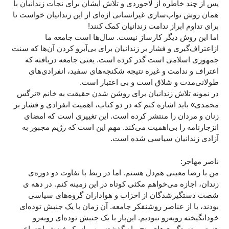
پس از چند خاطره از لاجوردی و تلاش ایشان برای نجات زندانیان با
همان روش تواب‌سازی غیرانسانی اژه‌ای از این زندانیان خواست تا
برای تداوم ابراز ندامت زندانیان کمک کنند!
اما این روش دیگر کارساز نیست. سال‌ها است جامعه ما
ازاعتراف‌گیری و فشار بر زندانیان برای بی‌آبرو کردن آن‌ها که سنت
جمهوری اسلامی است گذر کرده است. یعنی جامعه دریافته که
اعتراف و ندامت و غیره نتیجه شکنجه‌های سفید، انفرادی‌های
طولانی‌مدت و شلاق است و بی اعتبار است.
در نمونه تلاش زندانیان برای روشن شدن حقیقت به خانم «نرگس
محمدی» باید اشاره کنم که در دو کتاب، اهمیت انفرادی و فشار بر
زنان و مردان را منتشر کرده است. این تغییری است که امضای
انزجارنامه را بی‌اهمیت می‌کند. مهم این است که رژیم مجبور به
آزادی زندانیان سیاسی شده است.
ناصر مهاجر:
من با رضا معینی هم‌دل هستم. اما در ربط با تفاوت دو دوره‌ی
زندان، اجازه می‌خواهم مکثی کوتاه در این زمینه کنم. در دهه ی
شصت دستگیرشدگان از احزاب و هواداران گروه‌های سیاسی
بودند، یا از عناصر روشنفکر جامعه. آن زمان با یک جنبش توده‌ای
خودانگیخته روبه‌رو نبودیم. این‌بار با یک جنبش توده‌ای روبه‌رو
هستیم. دستگیر‌ی‌های پنج ماه گذشته، پس از یک خیزش اجتماعی