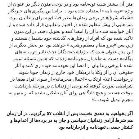
متن آن بیشتر شبیه توبه‌نامه بود و در برخی متون دیگر در عنوان از
واژه «توبه نامه» استفاده شده بود… براساس پیگیری‌های خبرنگار
«شبکه شرق» در برخی زندان‌ها نظیر فشافویه برای زندانیان مرد،
متن‌هایی از پیش تنظیم شده در اختیار زندانیان قرار داده شده و از
آنان خواسته شده تا آن را امضا کنند و تحویل دهند. در این متون
تاکید شده بود که افراد از رفتارهای گذشته خود پشیمان هستند و
زین پس «پیرو مقام معظم رهبری» خواهند بود. در بخش دیگری از
این متن عنوان شده که بازداشت‌شدگان تحت تاثیر «رسانه‌های
بیگانه» دست به «اعمال مجرمانه» زده‌اند که همین مسئله سبب
شده تا برخی زندانیان از امضا این تعهدنامه خودداری کنند و آثار
حقوقی آن را از وکلا یا نزدیکان خود خارج از زندان جویا شوند.
درخواست اعلام ارتکاب «اعمال مجرمانه» از سوی افراد بعضا در
شرایطی صورت گرفته که برخی از زندانیان در مرحله بازداشت
موقت هستند و هیچ دادگاهی برای آنان تشکیل نشده که از متهم به
مجرم تبدیل شوند…»
اگر بخواهیم به دهه‌ی نخست پس از انقلاب ۵۷ برگردیم، در آن زمان
هم شرط آزادی زندانیان سیاسی و جان به در برده‌ها از اعدام‌ها و
کشتار جمعی، تعهدنامه و انزجارنامه بود.