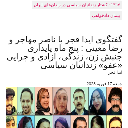
١٣٦٧ : کشتار زندانيان سياسی در زندان‌های ایران
پیمانِ دادخواهی
گفتگوی آیدا قجر با ناصر مهاجر و
رضا معینی : پنج ماه پایداری
جنبش زن، زندگی، آزادی و چرایی
«عفو» زندانیان سیاسی
آیدا قجر
جمعه 17 فوريه 2023
,