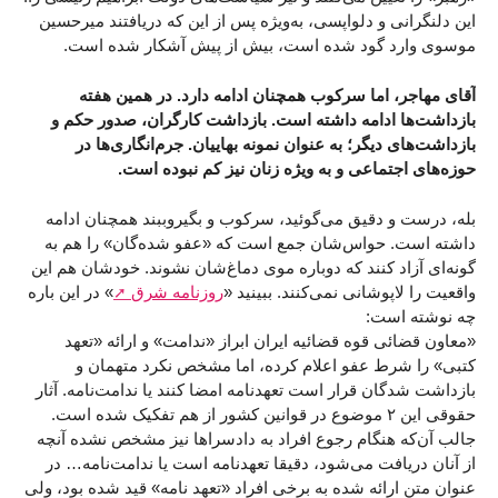
این دلنگرانی و دلواپسی، به‌ویژه پس از این که دریافتند میرحسین
موسوی وارد گود شده است، بیش از پیش آشکار شده است.
آقای مهاجر، اما سرکوب همچنان ادامه دارد. در همین هفته
بازداشت‌ها ادامه داشته است. بازداشت کارگران، صدور حکم و
بازداشت‌های دیگر؛ به عنوان نمونه بهاییان. جرم‌انگاری‌ها در
حوزه‌های اجتماعی و به ویژه زنان نیز کم نبوده است.
بله، درست و دقیق می‌گوئید، سرکوب و بگیروببند همچنان ادامه
داشته است. حواس‌شان جمع است که «عفو شده‌گان» را هم به
گونه‌ای آزاد کنند که دوباره موی دماغ‌شان نشوند. خودشان هم این
واقعیت را لاپوشانی نمی‌کنند. ببینید «
روزنامه شرق
» در این باره
چه نوشته است:
«معاون قضائی قوه قضائیه ایران ابراز «ندامت» و ارائه «تعهد
کتبی» را شرط عفو اعلام کرده، اما مشخص نکرد متهمان و
بازداشت شدگان قرار است تعهدنامه امضا کنند یا ندامت‌نامه. آثار
حقوقی این ۲ موضوع در قوانین کشور از هم تفکیک شده است.
جالب آن‌که هنگام رجوع افراد به دادسراها نیز مشخص نشده آنچه
از آنان دریافت می‌شود، دقیقا تعهدنامه است یا ندامت‌نامه… در
عنوان متن ارائه شده به برخی افراد «تعهد نامه» قید شده بود، ولی