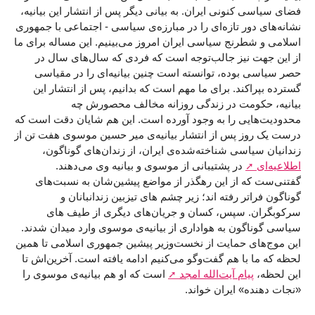
فضای سیاسی کنونی ایران. به بیانی دیگر پس از انتشار این بیانیه،
نشانه‌های دور تازه‌ای را در مبارزه‌ی سیاسی - اجتماعی با جمهوری
اسلامی و شطرنج سیاسی ایران امروز می‌بینیم. این مساله برای ما
از این جهت نیز جالب‌توجه است که فردی که سال‌های سال در
حصر سیاسی بوده، توانسته است چنین بیانیه‌ای را در مقیاسی
گسترده بپراکند. برای ما مهم است که بدانیم، پس از انتشار این
بیانیه، حکومت در زندگی روزانه مخالف محصورش چه
محدودیت‌هایی را به وجود آورده است. این هم شایان دقت است که
درست یک روز پس از انتشار بیانیه‌ی میر حسین موسوی هفت تن از
زندانیان سیاسی شناخته‌شده‌ی ایران، از زندان‌های گوناگون،
اطلاعیه‌ای
در پشتیبانی از موسوی و بیانیه وی می‌دهند.
گفتنی‌ست که از این رهگذر از مواضع پیشین‌شان به نسبت‌های
گوناگون فراتر رفته اند؛ زیر چشم های تیزبین زندانبانان و
سرکوبگران. سپس، کسان و جریان‌های دیگری از طیف ‌های
سیاسی گوناگون به هواداری از بیانیه‌ی موسوی وارد میدان شدند.
این موج‌‌های حمایت از نخست‌وزیر پیشین جمهوری اسلامی تا همین
لحظه که ما با هم گفت‌وگو می‌کنیم ادامه یافته است. آخرین‌اش تا
این لحظه،
پیام آیت‌الله امجد
است که او هم بیانیه‌ی موسوی را
«نجات دهنده» ایران خواند.