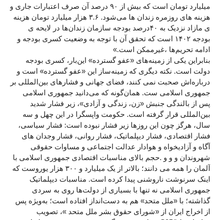
میلیارد تومان است که بیش از ۹۰ درصد آن صرف اعتبارات جاری و
هزینه های روزمره زندان ها می‌شود. ۳.۶ هزار میلیارد تومان هزینه
ی مازاد نزدیک به ۴۰درصد بودجه سازمان زندان‌ها در لایحه ی
بودجه ۱۴۰۲ است که تحقق آن با توجه به وضعیت کسری بودجه و
ادامه تحریم‌ها ،غیرممکن است.»
بنابراین یکی از زمینه‌های «عفو گسترده» این‌بار، کسری بودجه
دولت است. نکته دیگری که زمینه‌ساز این «عفو گسترده» است و
درباره‌اش صحبت نمی کنند، فضای جهانی و فشارهای بین‌المللی بر
جمهوری اسلامی ست. همان‌گونه که می‌دانید جمهوری اسلامی
پس از بالندگی جنبش «زن، زندگی و آزادی»، زیر فشار شدید
بین‌المللی قرار گرفته است. حکومت واپسگرا در این چهل و سه
سال، هرگز چون این روزها زیر فشار نبوده است: فشار سیاسی،
فشار اقتصادی، فشار دیپلماتیک، فشار روانی، فشار وجدان های
آگاه و آزادیخواه و هوادار عدالت اجتماعی و مساوات حقوقی
شهروندان و و و .حجم بالای مناسبات اقتصادی جمهوری اسلامی با
آلمان را همه می دانند؛ بالاتر از یک میلیارد و ۳۰۰ هزار یوروست که
اینک سرنوشت ناروشنی پیدا کرده است. مناسبات دیپلماتیک
جمهوری اسلامی نه تنها با بسیاری از دولت‌ها روی به سردی
گذاشته؛ با «ملل متحد» هم به دست‌انداز افتاده است؛ به‌ویژه پس
از اخراج ایران از «شورای حقوق بشر ملل متحد »، تصویب