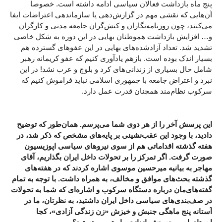
پنج ماه بازداشت فعالان سیاسی ادامه داشته است. خصوصا
آن‌هایی که نقشی مهم در گزارش‌دهی یا سازماندهی اعتراضات ایفا
می‌کنند، چون روزنامه‌نگاران و کنش‌گران جامعه مدنی و کارگران
و… افزایش بازداشت هموطنان بهایی در این دوره به شکل خاصی
تشدید شد. تعداد آزادشده‌های بهایی در این عفو‌های گسترده هم
بسیار اندک بوده است. بازهم یادآوری کنیم که عفو کریمانه رهبر
شامل حال بسیاری از زندانی‌های کرد و بلوچ و عرب نشد! در این
نبرد و اعتراض جامعه با جمهوری اسلامی نباید فراموش کنیم که
سرکوب نظام‌مند همچنان قدرت عمل دارد.
این پرسش آخر را از هر دوی شما می‌پرسم. همان‌طور که توضیح
دادید، با وجود این عقب‌نشینی بر پایه‌های مشخص که ذکر شد، در
هفته‌ گذشته اقداماتی هم از سوی نیروهای سیاسی اپوزیسیون
صورت گرفت. اگر تمرکز را بر تحولات داخل ایران بگذاریم، آقای
مهاجر به بیانیه میرحسین موسوی اشاره کردند که در هفته‌های
گذشته بحث‌های موافق و مخالف، به همراه داشت. با توجه به تمام
گفته‌های‌مان درباره دستگاه سرکوب و اشاره‌ای که شما به تحولات
در صف‌بندی‌های سیاسی داخل ایران داشتید، به نظرتان، ما در
آستانه پنج‌ ماهگی جنبش و خیزش «زن زندگی آزادی»، کجا