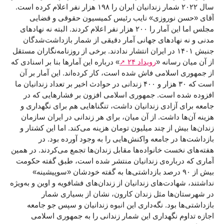
سال ۲۰۲۲ شمار زندانیان ایران را ۱۹۸ هزار نفر اعلام کرده است.
آقای «حسن نوروزی»‌ نایب رئیس کمیسیون حقوقی و قضایی
مجلس اما این آمار را ۲۰۰ هزار نفر اعلام کردند. البته نه نهادهای
مدنی و نه نهادهای جهانی آمار دقیقی از شمار بازداشت‌شدگان
جنبش ۱۴۰۱ در ایران انتشار ندادند. برخی از روزنامه‌نگاران مستقل
از آن میان رسانه «
رویداد ۲۴
» درباره این آمارها بنا بر اسنادی که
از جمهوری اسلامی فاش شده است، کار کرده‌اند. این آمار بر آن
است که ۳۰ هزار و ۴۰۰ زندانی در حوادث اخیر بر تعداد زندانیان ما
افزوده شده است. جمهوری اسلامی افزون بر فشارهایی که در
جامعه برای آزادی زندانیان داشت، تنگناهایی هم برای نگهداری و
هزینه آن‌ها داشت. از آن میان، برای هر زندانی در ایران سازمان
زندان‌ها بیش از چند میلیون تومان هزینه می‌کند. اما این کشتار و
بازداشت‌ها در جامعه واکنش‌هایی را به وجود آورده بود. در
هفته‌های نخست خانواده‌ها مقابل زندان‌ها تجمع می‌کردند. در همین
آماری که درباره‌ی زندانیان منتشر شده است، طبق گفته حکومت
بیش از ۹۰ درصد بازداشتی‌ها به گفته خودشان «سوپیشینه»
نداشتند، شهادت‌های زندانیان از زندان‌های فشافویه و اوین و به‌ويژه‌
در شهرستان‌ها مثل زندان کارون، نشان از بسیاری شمار
بازداشتی‌ها بود. نگه‌داری این انبوه زندانیان و سپس جو جامعه
اجازه تداوم نگهداری این شمار زندانی را به جمهوری اسلامی