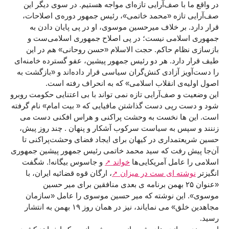
در واقع ما با صف‌آرایی تازه‌ای مواجه هستیم. در سوی دیگر این
صف‌آرایی تازه «محمد خاتمی»، رئیس جمهور دوره‌ی اصلاحات،
قرار دارد. بر خلاف میرحسین موسوی، او در پی پایان دادن به
جمهوری اسلامی نیست؛ در پی اصلاح جمهوری اسلامی‌ست و
بازسازی نظام حاکم. حجت الاسلام «حسن روحانی» هم در این
طیف قرار دارد. هر دو رئیس جمهور پیشین، عفو گسترده خامنه‌ای
را دست‌آویز آزادی کنش‌گران سیاسی قرار داده‌اند و «بازگشت به
اصول اولیه‌ی انقلاب اسلامی» که به انحراف رفته است.
این وضعیت و صف‌آرایی‌ تازه نمی تواند با بی اعتنایی حکومت روبرو
شود و دست رپی دست گذاشتن مافیایی که « بیت امام» نام گرفته
است. این ها نخست به وحشت پراکنی و هراس افکنی دست می
زننند و سپس به سیاست سرکوب آشکار و پنهان . چند روز پیش،
حسین شریعتمداری در کیهان برای ایجاد فضای وحشت‌پراکنی تا
آن‌جا پیش رفت که سید محمد خاتمی رئیس جمهور پیشین جمهوری
اسلامی را عامل آمریکایی‌ها
خواند
و جاسوس بیگانه!. شگفت
انگیزتر
نوشته ای ست در میزان
، ارگان قوه قضائیه ایران، با
«عنوان ۲۵ بهمن برنامه ی بعدی منافقین برای میر حسین
موسوی». این نوشته که میر حسین موسوی را عامل «سازمان
مجاهدین خلق» می نمایاند، نیز در همان روز ۱۹ بهمن به انتشار
رسید.