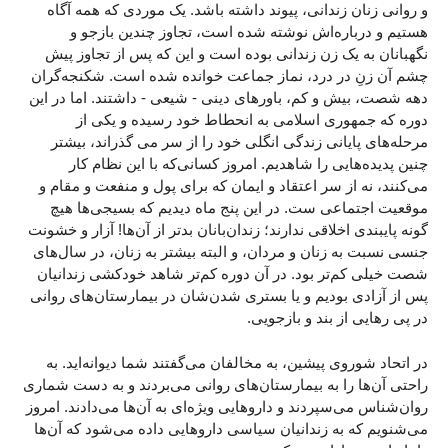
و روانی زنان زندانی، پیوند داشته باشد. یک موردی که همه آگاه
هستیم و درباره‌اش نوشته شده است، تجاوز چندین بازجو و
نگهبانان به یک زن زندانی بوده است و این که پس از تجاوز پیش
چشم آن زنِ در درد، نماز جماعت خوانده شده است. شکنجه‌گران
دهه شصت، بیش و کم، باورهای دینی - شیعی - داشتند. اما در این
دوره که جمهوری اسلامی به انحطاط خود رسیده و یکی از
مرحله‌های پایانی زندگی انگلی خود را از سر می گذراند، بیشتر
چنین پدیده‌هایی را شاهدیم. امروز کسانی‌که با این نظام کار
می‌کنند، نه از سر اعتقاد و ایمان که برای پول و منفعت و مقام و
موقعیت اجتماعی ست. در این پنج ماه دیدیم که بسیجی‌ها هیچ
گونه پایبندی اخلاقی ندارند؛ زندان‌بانان بدتر از آن‌ها! آزار و خشونت
جنسی نسبت به زنان و مردان، و البته بیشتر به زنان، در سال‌های
شصت خیلی کم‌تر بود. در آن دوره کم‌تر شاهد خودکشی زندانیان
پس از آزادی بودیم و یا بستری شدن‌شان در بیمارستان‌های روانی
در پی رهایی از بند و بازجویی.
در اتحاد شوروی پیشین، به مخالفان می‌گفتند شما دیوانه‌اید. به
راحتی آن‌ها را به بیمارستان‌های روانی می‌بردند و به دست شماری
روان‌شناس می‌سپردند و داروهایی ویژه‌ای به آن‌ها می‌دادند. امروز
می‌شنویم که به زندانیان سیاسی داروهایی داده می‌شود که آن‌ها