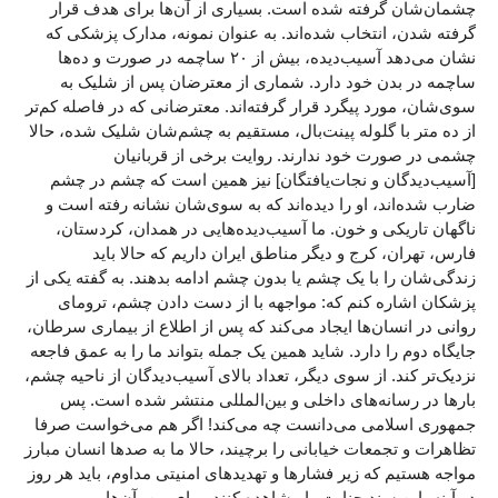
چشمان‌شان گرفته شده است. بسیاری از آن‌ها برای هدف‌ قرار
گرفته شدن، انتخاب شده‌اند. به عنوان نمونه، مدارک پزشکی که
نشان می‌دهد آسیب‌دیده، بیش از ۲۰ ساچمه در صورت و ده‌ها
ساچمه در بدن خود دارد. شماری از معترضان پس از شلیک به
سوی‌شان، مورد پیگرد قرار گرفته‌اند. معترضانی که در فاصله کم‌تر
از ده متر با گلوله پینت‌بال، مستقیم به چشم‌شان شلیک شده، حالا
چشمی در صورت خود ندارند. روایت برخی از قربانیان
[آسیب‌دیدگان و نجات‌یافتگان] نیز همین است که چشم در چشم
ضارب شده‌اند، او را دیده‌اند که به سوی‌شان نشانه رفته است و
ناگهان تاریکی و خون. ما آسیب‌دیده‌هایی در همدان، کردستان،
فارس،‌ تهران، کرج و دیگر مناطق ایران داریم که حالا باید
زندگی‌شان را با یک چشم یا بدون چشم ادامه بدهند. به گفته یکی از
پزشکان اشاره کنم که: مواجهه با از دست دادن چشم، ترومای
روانی در انسان‌ها ایجاد می‌کند که پس از اطلاع از بیماری سرطان،
جایگاه دوم را دارد. شاید همین یک جمله بتواند ما را به عمق فاجعه
نزدیک‌تر کند. از سوی دیگر، تعداد بالای آسیب‌دیدگان از ناحیه چشم،
بارها در رسانه‌های داخلی و بین‌المللی منتشر شده است. پس
جمهوری اسلامی می‌دانست چه می‌کند! اگر هم می‌خواست صرفا
تظاهرات و تجمعات خیابانی را برچیند، حالا ما به صدها انسان مبارز
مواجه هستیم که زیر فشارها و تهدیدهای امنیتی مداوم، باید هر روز
در آینه، این سند جنایت را مشاهده کنند. برای من، آن‌ها