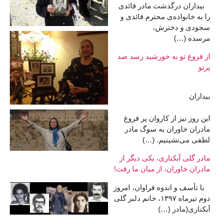
بیداران درگذشت مادر قائدی
را به خانواده‌ی محترم قائدی و
سجودی و دخترش،
مرسده (…)
از فروغ تو به خورشید رسد صد
پرتو
بیداران
این روز نیز از کاروان پر فروغ
مادران خاوران به سوگ مادر
لطفی می‌نشینیم. (…)
مادر گلی آبکناری، یکی دیگر از
مادران خاوران، از میان ما رفت!
با تأسف و اندوه فراوان، امروز
دوم تیرماه ۱۳۹۷، خانم دلبر گلی
آبکناری(مادر (…)