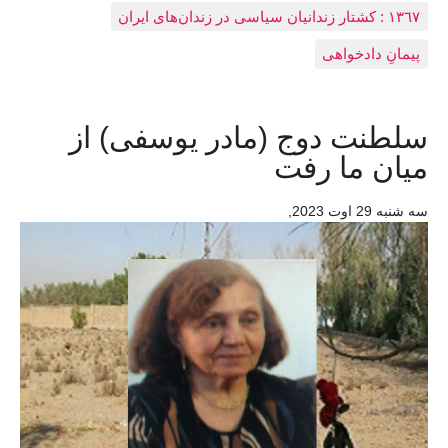
١٣٦٧ : کشتار زندانيان سياسی در زندان‌های ایران
پیمانِ دادخواهی
سلطنت دوج (مادر یوسفی) از
میان ما رفت
سه شنبه 29 اوت 2023
,