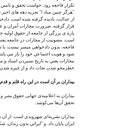
تکرار فاجعه رود. خواست تحقق و تامین
"هرگز چنين مباد !" تجربه دهه های اخير 
از عدالت، نادیده گرفته شده است. دادخ
قرار گرفته. ضرورت مجازات آمران و عام
پاره ی بزرگي از جامعه از حقوق اوليه خ
است. مصونيت از مجازات در جامعه يعني 
فاجعه، بدون دادخواهي ميسر نيست. با 
شود و هويت اجتماعي خود را باز مي يابد.
مجازات يعني به تاريخ نسپردن اسناد و مد
خطرمحو شدن نجات داد و از چيره شدن ف
بيداران بر آن است در اين راه قلم و قدم 
بيداران
به اعلاميه‌ی جهانی حقوق بشر و ه
تحقق آن‌ها می‌کوشد.
بيداران نشريه‌ای شهروندی است. از آن 
ايران پايان داد. و "ايراني بدون زندان، 