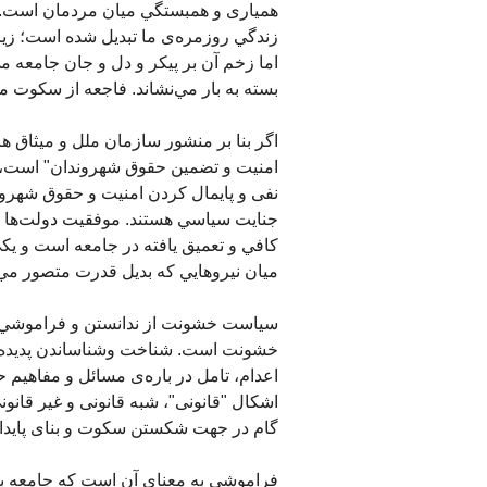
همياری و همبستگي ميان مردمان است. تک
زندگي روزمره‌ی ما تبديل شده است؛ زير
اما زخم آن بر پيکر و دل و جان جامعه م
بسته به بار مي‌نشاند. فاجعه از سکوت 
اگر بنا بر منشور سازمان ملل و ميثاق ه
امنيت و تضمين حقوق شهروندان" است، 
نفی و پايمال کردن امنيت و حقوق شهرو
جنايت سياسي هستند. موفقيت دولت‌ها 
کافي و تعميق يافته در جامعه است و يک
ميان نيروهايي که بديل قدرت متصور مي‌شون
سياست خشونت از ندانستن و فراموشي ت
خشونت است. شناخت وشناساندن پديده ها
اعدام، تامل در باره‌ی مسائل و مفاهي
اشکال "قانونی"، شبه قانونی و غير قان
گام در جهت شکستن سکوت و بنای پایدار
فراموشي به معنای آن است که جامعه با ب