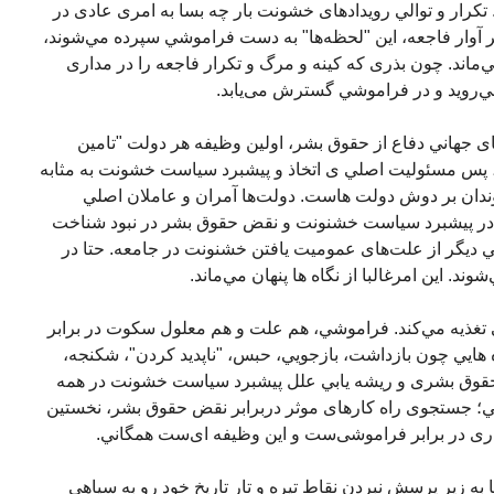
رار و توالي رويدادهای خشونت بار چه بسا به امری عادی در
 آوار فاجعه، اين "لحظه‌ها" به دست فراموشي سپرده مي‌شوند،
ي‌ماند. چون بذری که کينه و مرگ و تکرار فاجعه را در مداری
مي‌رويد و در فراموشي گسترش می‌يابد.
ای جهاني دفاع از حقوق بشر، اولين وظيفه هر دولت "تامين
پس مسئوليت اصلي ی اتخاذ و پيشبرد سياست خشونت به مثابه
ندان بر دوش دولت هاست. دولت‌ها آمران و عاملان اصلي
در پيشبرد سياست خشنونت و نقض حقوق بشر در نبود شناخت
ي ديگر از علت‌های عموميت يافتن خشنونت در جامعه. حتا در
د. اين امرغالبا از نگاه ها پنهان مي‌ماند.
غذيه مي‌کند. فراموشي، هم علت و هم معلول سکوت در برابر
يي چون بازداشت، بازجويي، حبس، "ناپديد کردن"، شکنجه،
م حقوق بشری و ريشه يابي علل پيشبرد سياست خشونت در همه
وني؛ جستجوی راه کارهای موثر دربرابر نقض حقوق بشر، نخستین
ی در برابر فراموشی‌ست و اين وظيفه ای‌ست همگاني.
ه زير پرسش نبردن نقاط تيره و تار تاريخ خود رو به سياهي