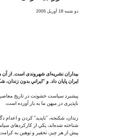
دو شنبه 18 آوريل 2005
بيداران نشريه‌ای شهروندی است. از آن 
ايران پايان داد. و "ايراني بدون زندان،
پيشبرد سياست خشونت در تاريخ معاصر اير
ناپذيری در ميهن ما به بار آورده است.
زندان، شکنجه، "ناپديد" کردن و اعدام د
شناخته شده‌اند، يکي از کارکرد‌های 
پيش از هر چيز، تحقير و توهين به کرامت