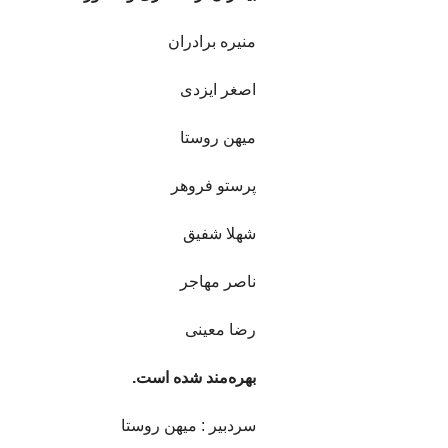
منيره برادران
اصغر ایزدی
ميهن روستا
پرستو فروهر
شهلا شفيق
ناصر مهاجر
رضا معينی
بهره‌مند شده است.
سردبیر : میهن روستا