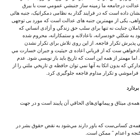
 عدالت درجامعه ما زمينه ساز جنبشي عمومي ست با بيرق
نشان داده است که در فرايند گذار به نظامی دمکراتیک، جنبه هائی
واهی، یکی از مهمترین جنبه های عدالت است که مورد بی توجهی
لان جنايت نه تنها برای سلب حق زندگي و آزادی انساني که
ود به شکلي خودسرانه، ناعادلانه و ستمکارانه، محروم شده
پذيرش تکرار فاجعه. از اين روی تلاش برای تکرار نشدن
دادخواهي ست که از قرباني اعاده ی حيثيت و جبران خسارت مي
 اما مهمتر از همه اين است که تاريخ بايد باز نويسي شود. عدم
ارکي که بدون اتکا به آنها نمي توان حافظه ي تاريخي ملتي را از
راموشي و تکرار مداوم فاجعه جلوگيری کرد.
بردارد
مه‌ی ميثاق و پيمانهای‌های الحاقي آن پايبند است و در جهت
همه‌ی کسانی‌ست که باور دارند مي‌شود به نقض حقوق بشر در
شکنجه و اعدام " ممکن است.