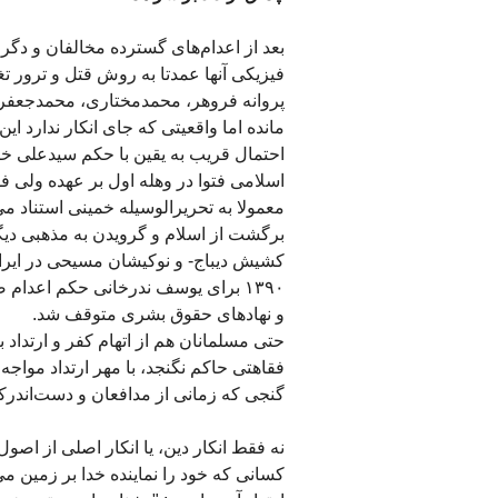
فیزیکی آنها عمدتا به روش قتل و ترور تغ
پروانه فروهر، محمدمختاری، محمدجعفر پ
مانده اما واقعیتی که جای انکار ندارد این 
اسلامی فتوا در وهله اول بر عهده ولی ف
معمولا به تحریرالوسیله خمینی استناد می
برگشت از اسلام و گرویدن به مذهبی دیگر
کشیش دیباج- و نوکیشان مسیحی در ایرا
۱٣۹۰ برای یوسف ندرخانی حکم اعدام ص
و نهادهای حقوق بشری متوقف شد.
حتی مسلمانان هم از اتهام کفر و ارتداد
فقاهتی حاکم نگنجد، با مهر ارتداد موا
گنجی که زمانی از مدافعان و دست‌اندرکار
نه فقط انکار دین، یا انکار اصلی از اصول 
کسانی که خود را نماینده خدا بر زمین م