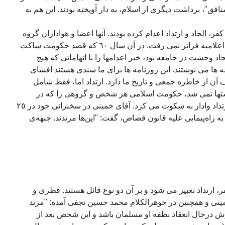
"منافق"، برداشت دیگری از اسلام، به دار آویخته بودند. این هم به
فر، الحاد و ارتداد اعدام کرده بودند. آنها اعضا و هواداران گروه
های چپ بودند. گاه "جرم" شان از پخش اعلامیه فراتر نمی رفت. در آن سال ٦٠ که قصد حکومت ساکت
 وحشت در جامعه بود، خبر اعدامها را با اتهاماتی که هیچ
 ها می نوشتند. این روزنامه ها برای ما سندی هستند افشای
 از خاطره جمعی و تاریخ ما دارد. ارتداد اما، فقط شامل
تها نمی شد، حکومت اسلامی هر شخص و گروهی را که در
مقابل خویش می دید، با چماق تکفیر و ارتداد وادار به سکوت می کرد. آقای خمینی در سخنرانی خود در ٢٥
 ملی به راه‌پیمایی علیه قانون قصاص، گفت: "این‌ها مرتدند. جبهه‌ی
، ارتداد تعبیر می شود و بر آن دو نوع قائل هستند. فطری و
مینی و همچنین در جوهرالکلام محمد حسین نجفی آمده: "مرتد
 درحال انعقاد نطفه او مسلمان باشد و این شخص بعد از