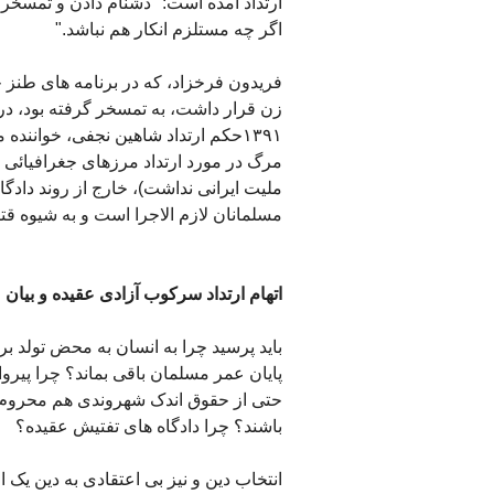
ارتداد آمده است: "دشنام دادن و تمسخر 
اگر چه مستلزم انکار هم نباشد."
فریدون فرخزاد، که در برنامه های طنز 
١٣٩١حکم ارتداد شاهین نجفی، خوانن
مرگ در مورد ارتداد مرزهای جغرافیائی 
ملیت ایرانی نداشت)، خارج از روند دادگا
مسلمانان لازم الاجرا است و به شیوه قتل
اتهام ارتداد سرکوب آزادی عقیده و بیان
باید پرسید چرا به انسان به محض تولد بر
پایان عمر مسلمان باقی بماند؟ چرا پیر
حتی از حقوق اندک شهروندی هم محروم هست
باشند؟ چرا دادگاه های تفتیش عقیده؟
انتخاب دین و نیز بی اعتقادی به دین ی