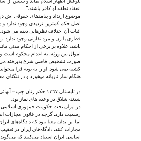
بلوغش اظهار اسلام نماید و سپس از اس
انعقاد نطفه او کافر باشند."
موضوع ارتداد و پیامدهای حقوقی اش در 
اصل حکم کم‏ترین تردیدی وجود ندارد و همه
اثبات آن اختلاف نظرهایی دیده می‏ شود
فطری یا زن و مرد تفاوتی وجود ندارد. و
باشد، علاوه بر برخی از احکام مدنی مانن
اموال بین ورثه، به اعدام محکوم است و 
صورت تشخیص قاضی شرع پذیرفته می شود.
کشته نمی‏ شود. او را به توبه فرا می‏خوانن
هنگام نماز تازیانه میخورد و در تنگنای مع
در تابستان ١٣٦٧ حکم زنان چ
شدند- شلاق در وعده های نماز بود.
در ایران تحت حکومت جمهوری اسلامی که
اما این بدان معنا نبود که دادگاه‌های ایر
مجازات کنند. دادگاه‌های ایران در تعقی
اساسی ایران استناد می‌کنند که می‌گوید: