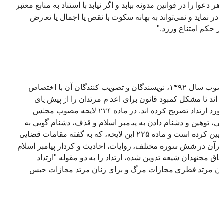
ا در قوانین مدونه بیابد و اگر نیابد با استناد به منابع معتبر
 نماید و نمی‌تواند به بهانه سکوت یا نقص یا اجمال یا تعارض
 حکم امتناع ورزد."
در لایحه جدید قانون مجازات اسلامی مصوب سال ۱٣۹۲، نویسندگان و تصویب کنندگان آن با اختصاص
ند تا مشکل کمبود قانون برای اعدام مرتدان را از پیش پای
قاضیان بردارند و بر مجازات اعدام در مورد ارتداد تصریح کرده اند. در ماده ۲۲۴ لایحه مصوب مجلس
توهین و دشنام دادن به پیامبر اسلام و قذف، دشنام گویی به
فاطمه زهرا و امامان شیعه" را اعدام تعیین کرده است و ماده ۲۲۵ این لایحه، که به گفته مقامات قضایی
آن در شش سوره مختلف، روایات، احادیث و کردار پیامبر اسلام
ق مجتهدان شیعه تدوین شده، ارتداد را به دو مقوله "ارتداد
ن مرتد فطری مجازات مرگ و برای زنان مرتد مجازات حبس