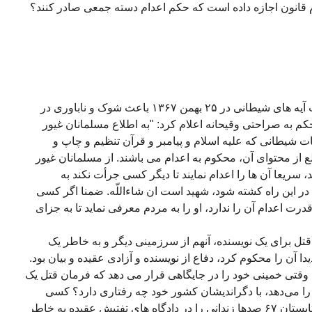
دام قانون اجازه داده است که حکم اعدام دسته جمعی صادر کنند؟
فتوای قتل سلمان رشدی و ناشران کتاب آیه های شیطانی در ۲۵ بهمن ۱٣۶۷ باعث شوک و ناباوری در
حکم به صراحتی وقیحانه اعلام کرد: "به اطلاع مسلمانان غیور
شیطانی که علیه اسلام و پیامبر و قرآن تنظیم و چاپ و
از محتوای آن، محکوم به اعدام می باشند. از مسلمانان غیور
، سریعا آن ها را اعدام نمایند تا دیگر کسی جرأت نکند به
ر این راه کشته شود، شهید است ان شاءاللّه. ضمنا اگر کسی
ت اعدام آن را ندارد، او را به مردم معرفی نماید تا به جزای
تل برای یک نویسنده، آنهم از سرزمینی دیگر و به خاطر یک
آن را محکوم کرد، دفاع از نویسنده و آزادی عقیده و بیان بود.
وقتی خمینی خود را در جایگاهی قرار می دهد که فرمان قتل یک
ا می‌دهد، با دگراندیشان کشور خود چه رفتاری دارد؟ کسی
نخواست بداند که چند ماه پیش از آن در تابستان ۶۷ صدها زندانی را در دادگاه های تفتیش عقیده به خاطر