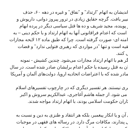
بعد از اعدام‌های گسترده مخالفان و دگراندیشان به اتهام "ارتداد" و "نفاق" و غیره در دهه ۶۰، حذف
ییر یافت. گرچه حقایق زیادی در ترور پیروز دوانی، داریوش و
وینده، مجید شریف و ده ها قتل سیاسی دیگر در پرده ابهام
است که اعدام فراقانونی آنها به اتهام ارتداد و با حکم دینی – به
احتمال قریب به یقین با حکم سیدعلی خامنه ای- صورت گرفته است. چرا که طبق ماده ۱۲ لایحه مجازات
قیه است و تنها "در مواردی که رهبری فتوایی ندارد" و قضات
 کنند.
 هم با اتهام ارتداد مجازات می‌شود. چندین کشیش - نمونه
ن به قتل رسیده یا حکم اعدام برایشان صادر شده است. در سال
ادر شده که با اعتراضات اتحادیه اروپا، دولت‌های آلمان و آمریکا
 بری نیستند. هر تفسیر دیگری که در چارچوب تفسیرهای اسلام
جه می شود. از جمله هاشم آغاجری، عبدالکریم سروش و اکبر
ان حکومت اسلامی بودند، با اتهام ارتداد مواجه شدند.
آن و یا انکار پیغمبر، بلکه هر انتقاد و طنزی به دین و نسبت به
ی پندارند، مکافات مرگ دارد. در رساله های فقهی در موجبات