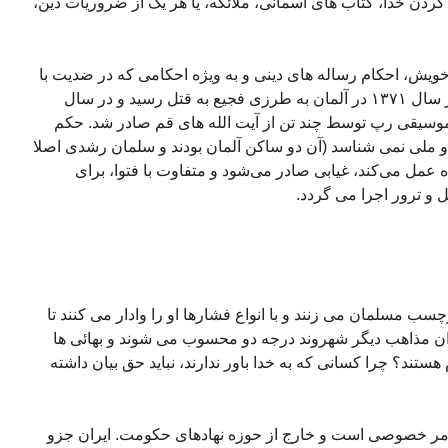
کردن خدا، کتاب های آسمانی، ملائکه، یا هر یک از ضروریات دین،
خویش، احکام رساله های دینی و به ویژه احکامی که در ضدیت با
زن قرار داشت، به تمسخر گرفته بود، در سال ١٣٧١ در آلمان به طرزی فجیع به قتل رسید و در سال
ده موسیقی رپ توسط چند تن از آیت الله های قم صادر شد. حکم
و ملی نمی شناسد (آن دو ساکن آلمان بودند و سلمان رشدی اصلا
ه عمل می‌کند، غیابی صادر می‌شود و متفاوت با فتوا، برای
 و ترور اجرا می گردد.
چسب مسلمان می زنند و با انواع فشارها او را وادار می کنند تا
وان مذاهب دیگر شهروند درجه دو محسوب می شوند و بهائی ها
ند؟ چرا کسانی که به خدا باور ندارند، نباید حق بیان داشته
ک امر خصوصی است و خارج از حوزه نهادهای حکومت. ایران جزو