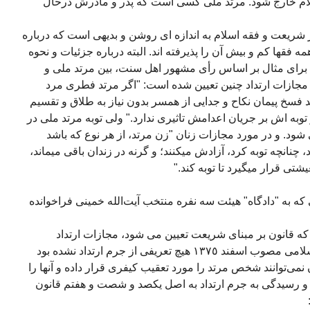
لام خارج شود. مرتد ملی کسی است که پدر و مادرش درحال
شریعت و فقه اسلام به اندازه‏ ای روشن و بدیهی است که درباره
 فقها کم و بیش آن را پذیرفته‏ اند. البته درباره جزئیات و نحوه
. برای مثال بر اساس رأی مشهور اهل سنت، بین مرتد ملی و
 مجازات ارتداد چنین تعیین شده است: "اگر مرتد فطری مرد
د فسخ پیمان نکاح و جدایی از همسر بدون نیاز به طلاق و تقسیم
توبه اش بر جریان اعدامش تاثیری ندارد." ولی توبه مرتد ملی در
 و در مورد مجازات زنان "زن مرتد، از هر نوع که باشد
د، چنانچه توبه کرد، آزادش می‏کنند؛ و گرنه در زندان باقی میماند،
یشتی قرار میگیرد تا توبه کند."
پ – آنهائی که به "دادگاه" هیئت سه نفره منتخب آیت‌الله خمینی فراخوانده
 قانون بر مبنای شریعت تعیین می شود، مجازات ارتداد
رسمیت دارد. گرچه در قانون مجازات اسلامی مصوب اسفند ١٣٧٥ هیچ تعریفی از جرم ارتداد نشده بود
ان نمی‌توانند شخص مرتد را مورد تعقیب کیفری قرار داده و آنها را
ب و رسیدگی به جرم ارتداد به اصل یکصد و شصت و هفتم قانون