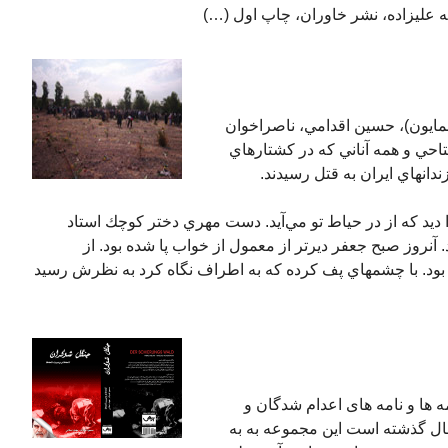
همايون)، حسين اقدامي، ناصراخوان
تاحي و همه آناني كه در كشتارهاي
دانهاي ايران به قتل رسيدند.
يد كه از در حياط تو مي‌آيد. دست مهري دختر كوچك استاد
نروز صبح جعفر ديرتر از معمول از خواب پا شده بود. از
د. با چشمهاي پف كرده كه به اطراف نگاه كرد به نظرش رسيد
ها و نامه های اعدام شدگان و
يان رژيم جمهوری اسلامي در ٢٧ سال گذشته است اين مجموعه به به