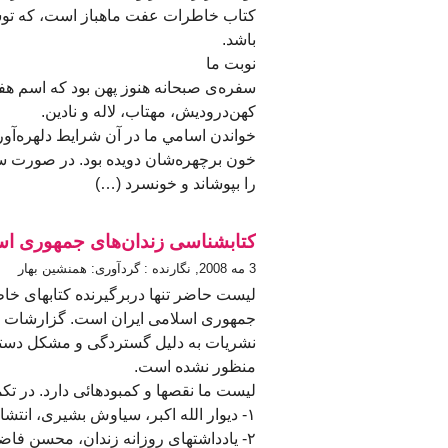
کتاب خاطرات عفت ماهباز است، که توس
باشد.
نوبت ما
سفره‌ی صبحانه هنوز پهن بود كه اسم هفت
کهن‌درودیش، مهتاب، لاله و نادین.
خواندن اسامي ما در آن شرایط دلهره‌آور 
خون برچهره‌شان دویده بود. در صورت س
را بپوشاند و خونسرد (…)
کتابشناسی زندان‌های جمهوری اسل
3 مه 2008, نگارنده : گردآوری: همنشین بهار
لیست حاضر تنها دربرگیرنده کتابهای خاطر
جمهوری اسلامی ایران است. گزارشات و م
نشریات به دلیل گستردگی و مشکل دسترس
منظور نشده است.
لیست ما نقصها و کمبودهائی دارد. در تکمی
۱- ديوار الله اکبر، سياوش بشيری، انتشارات پرنگ پاريس ۱۳۶١
۲- یادداشتهای روزانه زندان، محسن فاضل، نشر از هواداران سلزمان پیکار ١٣٦٤