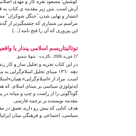
كوشش: مسعود نقره کار و مهدی اصلانی
آرش است. متن زير مقدمه ی کتاب به قل
انتشار و نهایی شدن "جنگل شوکران" م
مراسم بی شماری که چشمگیرتر از گذشته
این پیروزی که آن را فتح نامه (…)
توتالیتاریسم اسلامی پندار یا واقع
27 فوريه 2006, نگارنده : شهلا شفیق
در اين کتاب تجزيه و تحليل ساز و کار 
دهه ١٣٦٠ مبنای تحليل اسلام‌گرايی
است. مراد از «اسلام‌گرايی» همان«اسلا
ايدئولوژی سياسی بر مبنای اسلام، که ه
گوناگونى را از راست و چپ و ميانه در بر 
مقدمه نويسنده بر ترجمه فارسی
هدف کتابی که پيش رو داريد تعمق در مف
سياسی، اجتماعی و فرهنگی ميان ايراني