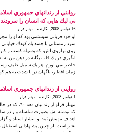
روايتي از زندانهاي جمهوري اسلامي 
ني لبك هايي كه انسان را سرودند
16 نوامبر 2008, نگارنده : مهناز قزلو
او خود قرباني سيستمي بود كه او را مجر
سرد زمستاني با جسد يك كودك خياباني 
روي ترازوي اش، که وسیله کسب و کارش
انگيزي در يك قاب يگانه در ذهن من به 
خاطر نمي آورم. هر يك سمبل طيف وسيعي 
زمان افطار، ناگهان در با شدت به هم كوب
روايتي از زندانهاي جمهوري اسلامي 
1 نوامبر 2008, نگارنده : مهناز قزلو
مهناز قزلو از ز
که نوشته اش بصورت سلسله وار در سایت 
اهداف مهمش ثبت و انتشار اسناد و گزا
بشر است، از چنین پیشنهاداتی استقبال 