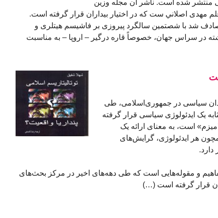
 منتشر شده است. ناشر آن مجله وزين
م مهدی اصلاني ست که در اختيار بيداران قرار گرفته است.
صادف شد با شصتمین سالگرد پیروزی بر فاشیسم هیتلری و
 در سراس جهان، خصوصاً قاره درگیر – اروپا – به مناسبت
یت
زندان سياسی در جمهوری‌اسلامی، طی
 به مثابه يک ايدئولوژی سياسی قرار گرفته
ميزم» است، به معنای ارائه يک
مچون هر ايدئولوژی، گرايش‌هاى
دارد.
اهيم و مقوله‌هايی است که طی دهه‌های اخير در مرکز بحث‌های
ان قرار گرفته است (…)