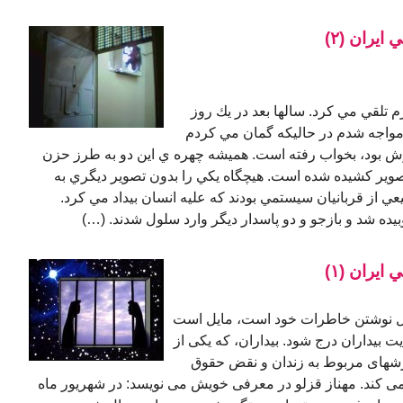
ايران (٢)
م تلقي مي كرد. سالها بعد در يك روز
مواجه شدم در حاليكه گمان مي كردم
 بود، بخواب رفته است. هميشه چهره ي اين دو به طرز حزن
تصوير كشيده شده است. هيچگاه يكي را بدون تصوير ديگري به
از قربانيان سيستمي بودند كه عليه انسان بيداد مي كرد.
يده شد و بازجو و دو پاسدار ديگر وارد سلول شدند. (…)
ايران (١)
ندانیان دهه ٦٠، که در حال نوشتن خاطرات خود است، مایل است
بیداران درج شود. بیداران، که یکی از
رشهای مربوط به زندان و نقض حقوق
می کند. مهناز قزلو در معرفی خویش می نویسد: در شهريور ماه