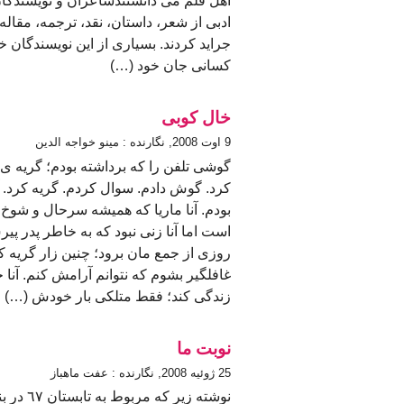
اهل قلم می دانستندشاعران و نویسندگان
ادبی از شعر، داستان، نقد، ترجمه، مقال
جراید کردند. بسیاری از این نویسندگان 
کسانی جان خود (…)
خال کوبی
9 اوت 2008, نگارنده : مینو خواجه الدین
گوشی تلفن را که برداشته بودم؛ گریه ی آ
کرد. گوش دادم. سوال کردم. گریه کرد. آ
بودم. آنا ماریا که همیشه سرحال و شو
است اما آنا زنی نبود که به خاطر پدر پی
روزی از جمع مان برود؛ چنین زار گریه کن
غافلگیر بشوم که نتوانم آرامش کنم. آ
زندگی کند؛ فقط متلکی بار خودش (…)
نوبت ما
25 ژوئيه 2008, نگارنده : عفت ماهباز
نوشته زیر