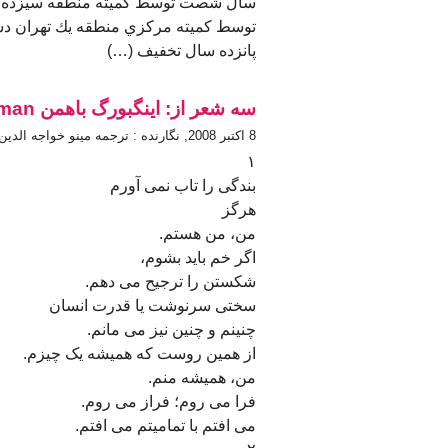
سال شصت توسط كميته منطقه سيزده م
توسط كميته مركزي منطقه يك تهران دستگ
پانزده سال تخفيف (…)
سه شعر از: اینگبورگ باهمن Ingebourg Bachman
8 اكتبر 2008, نگارنده : ترجمه مینو خواجه الدین
١
بندگی را تاب نمی آورم
هرگز
من، من هستم.
اگر خم باید بشوم،
شکستن را ترجیح می دهم.
سختی سرنوشت یا قدرت انسان
چنینم و چنین نیز می مانم.
از همین روست که همیشه یک چیزم.
من، همیشه منم.
فرا می روم؛ فراز می روم.
می افتم با تمامیتم می افتم.