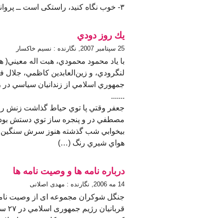
۳- خوب نگاه کنيد، راستکی است ــ پروانه عليزاده، نشر خاوران، چاپ اول (…)
يك روز دودي
25 سپتامبر 2007, نگارنده : نسيم خاكسار
با ياد محمود محمودي‌، هبت اله معيني( 
لنگرودي، و زين‌العابدين كاظمي، جلال ف
جمهوري اسلامي از زندانيان سياسي در زن
.......
جعفر وقتي پا توي حياط گذاشت زنش را د
مصطفي در و پنجره ساز توي دستش بود. آ
بيخوابي شب گذشته هنوز سرش سنگين بو
هواي شيري رنگ (…)
درباره نامه ها و وصیت نامه ها
14 مه 2006, نگارنده : مهدی اصلانی
جنگل شوکران مجموعه ای از وصيت نامه 
قربان