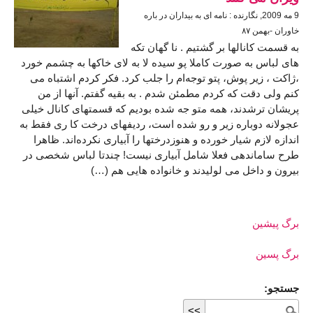
9 مه 2009, نگارنده : نامه ای به بیداران در باره
خاوران -بهمن ٨٧
به قسمت کانالها بر گشتیم . نا گهان تکه
های لباس به صورت کاملا پو سیده لا به لای خاکها به چشمم خورد
،ژاکت ، زیر پوش، پتو توجه‌ام را جلب کرد. فکر کردم اشتباه می
کنم ولی دقت که کردم مطمئن شدم . به بقیه گفتم. آنها از من
پریشان ترشدند، همه متو جه شده بودیم که قسمتهای کانال خیلی
عجولانه دوباره زیر و رو شده است، ردیفهای درخت کا ری فقط به
اندازه لازم شیار خورده و هنوزدرختها را آبیاری نکرده‌اند. ظاهرا
طرح ساماندهی فعلا شامل آبیاری نیست! چندتا لباس شخصی در
بیرون و داخل می لولیدند و خانواده هایی هم (…)
برگ پیشین
برگ پسین
جستجو: