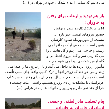
می دانیم که تمامی اعدام شدگان چپ در تهران در (…)
باز هم تهدید و ارعاب برای رفتن
به خاوران!
14 مارس 2010, نگارنده : منصوره بهکیش
حضور نیروهای امنیتی چیز تازه ای
نیست. از شهریورماه شیوه کارشان
همین است. به محض اینکه به آنجا می
رسیم و چرخی می زنیم و گل هایمان را
می گذاریم، سر و کله نیروی انتظامی و
گاه لباس شخصی پیدا می شود و چند
مأمور از روی نرده ها به داخل می آیند و یا از بیرون ما را صدا می
زنند و می خواهند که زودتر آنجا را ترک کنیم. واقعاً جای بسی تأسف
است که پس از بیست و چند سال، همچنان برای رفتن به سر خاک
عزیزانمان با مشکلات زیادی روبرو هستیم. راستی علت چیست؟!
چرا از چند نفر مادر و پدر پیر و خانواده ها اینقدر هراس (…)
پيام تسليت مادر لطفی و جمعی
ازمادران خاوران به خانواده