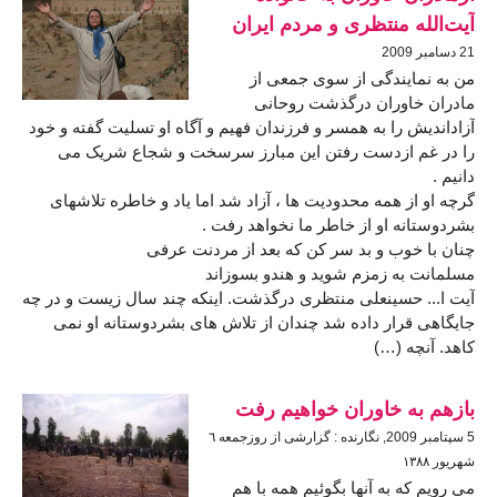
آيت‌الله منتظری و مردم ايران
21 دسامبر 2009
من به نمايندگی از سوی جمعی از
مادران خاوران درگذشت روحانی
آزادانديش را به همسر و فرزندان فهيم و آگاه او تسليت گفته و خود
را در غم ازدست رفتن اين مبارز سرسخت و شجاع شريک می
دانيم .
گرچه او از همه محدوديت ها ، آزاد شد اما ياد و خاطره تلاشهای
بشردوستانه او از خاطر ما نخواهد رفت .
چنان با خوب و بد سر کن که بعد از مردنت عرفی
مسلمانت به زمزم شويد و هندو بسوزاند
آيت ا... حسينعلی منتظری درگذشت. اينکه چند سال زيست و در چه
جايگاهی قرار داده شد چندان از تلاش های بشردوستانه او نمی
کاهد. آنچه (…)
بازهم به خاوران خواهیم رفت
5 سپتامبر 2009, نگارنده : گزارشی از روزجمعه ٦
شهریور ١٣٨٨
می رویم که به آنها بگوئیم همه با هم