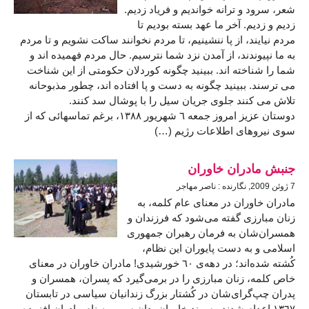
شعر، سرود و ترانه خواندیم و فریاد زدیم.
زدیم و زدیم. آخر ما عهد بسته بودیم تا
مردم نیایند، از پا ننشینیم، تا مردم نخوانند ساکت نشویم و تا مردم
به ما نپیوندند، از آمدن نزد شما نترسیم. حال مردم فهمیده اند و
شما را شناخته اند. ببینید چگونه کوردلان حکومتی از این شناخت
می ترسند. ببینید چگونه به دست و پا افتاده اند، چطور مذبوحانه
تلاش می کنند جلوی جریان سیل را با پوشال سد کنند.
دوستان عزیز امروز جمعه ٦ شهریور ١٣٨٨، برغم تماسهائی که از
سوی نیروهای اطلاعات رژیم (…)
جنبش مادران خاوران
7 ژوئن 2009, نگارنده : ناصر مهاجر
مادران خاوران در معناى عام كلمه، به
زنان مبارزى گفته مى‌شود كه فرزندان و
همسران‌شان به فرمان رهبران جمهورى
اسلامى و به دست پايوران اين نظام،
كُشته شد‌ه‌اند؛ در دهه‌ى ٦٠ خورشيدى! مادران خاوران در معناى
خاص كلمه، زنان مبارزى را در برمى‌گيرد كه پسران، همسران و
پدران چپ‌گرا‌ى‌شان در کُشتار بزرگ زندانیان سياسى در تابستان
١٣٦٧ اعدام شدند. پسوند خاوران بدان سبب به نام مادران افزوده