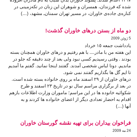
شده كه فرزندان، همسران و شوهرا‌ن‌ اين زنان در تكه‌زمينى در
كناره‌ى جاده‌ى خاوران، در مسیر تهران‌ سمنان‌ـ مشهد، (…)
دو ماه از بستن درهای خاوران گذشت!
5 ژوئن 2009
یادداشت جمعه ١٥ خرداد
این هفته من با مادر.... با هم رفتیم و درهای خاوران همچنان بسته
بودند . وقتی رسیدیم کسی نبود ولی بعد از چند دقیقه که جلو در
ماندیم. دوتا لباس شخصی آمدند. گفتند اینجا نمانید. گفتم ما آمدیم
تا ایم گل ها بگذاریم گفتند نمی شود.
درهای خاوران از ٢٩ اسفند ماه بر روی خانواده بسته شده است.
در بعد از برگزاری مراسم سال نو در تاریخ ٢٣ اسفند و طرح
شکوائیه خانوده ها در این مراسم؛ ماموران وزارت اطلاعات بازهم
اقدام به احضار تعدادی دیگر از اعضای خانواده ها کردند و به
آنها (…)
فراخوان بیداران برای تهیه نقشه گورستان خاوران
24 مه 2009