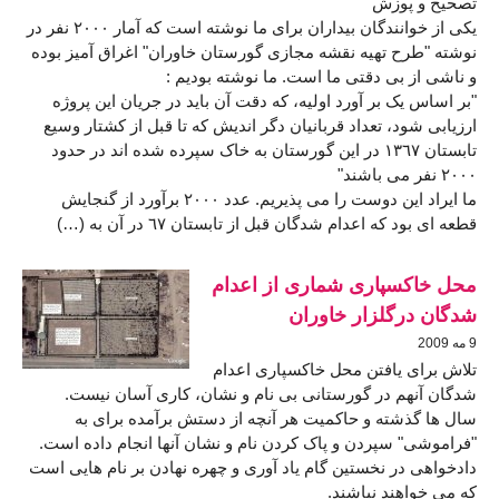
تصحیح و پوزش
یکی از خوانندگان بیداران برای ما نوشته است که آمار ٢٠٠٠ نفر در
نوشته "طرح تهیه نقشه مجازی گورستان خاوران" اغراق آمیز بوده
و ناشی از بی دقتی ما است. ما نوشته بودیم :
"بر اساس یک بر آورد اولیه، که دقت آن باید در جریان این پروژه
ارزیابی شود، تعداد قربانیان دگر اندیش که تا قبل از کشتار وسیع
تابستان ١٣٦٧ در این گورستان به خاک سپرده شده اند در حدود
٢٠٠٠ نفر می باشند"
ما ایراد این دوست را می پذیریم. عدد ٢٠٠٠ برآورد از گنجایش
قطعه ای بود که اعدام شدگان قبل از تابستان ٦٧ در آن به (…)
محل خاکسپاری شماری از اعدام
شدگان درگلزار خاوران
9 مه 2009
تلاش برای یافتن محل خاکسپاری اعدام
شدگان آنهم در گورستانی بی نام و نشان، کاری آسان نیست.
سال ها گذشته و حاکمیت هر آنچه از دستش برآمده برای به
"فراموشی" سپردن و پاک کردن نام و نشان آنها انجام داده است.
دادخواهی در نخستين گام یاد آوری و چهره نهادن بر نام هایی است
که می خواهند نباشند.