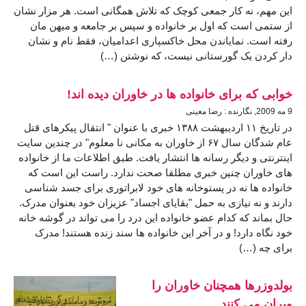
این مهم، نه کار جمعی کوچک که تلاش همگانی است. هر مزار نشان
از ستمی است که اول بر خانواده و سپس بر جامعه و میهن مان
رفته است. نمایاندن محل خاکسپاری اعدامیان، فقط نام و نشان
دار کردن یک گورستانی نیست، که نوشتن (…)
خوابی که برای خانواده ها در خاوران دیده اند!
9 مه 2009, نگارنده : رضا معینی
در تاریخ ١١ اردیبهشت ۱۳۸۸ خبری با عنوان " انتقال پیکرهای قتل
عام شدگان سال ۶۷ از خاوران به مکانی نا معلوم" در چندین سایت
اینترنتی و دیگر رسانه ها انتشار یافت. طبق اطلاعات ما از خانواده
های خاوران چنین خبری مطلقا صحت ندارد. راست این است که
خانواده ها نه در پستوخانه های خود لابراتوری برای جسد شناسی
دارند و نه نیازی به حمل "بقایای اجساد" عزیزان خود بعنوان مدرک.
حال بماند که کدام عضو خانواده این درد را می تواند در گوشه خانه
خود نگاه دارد! و در آخر این خانواده ها سند زنده هستند! مدرک
برای چه (…)
بولدوزرها همچنان خاوران را
ویران می کنند