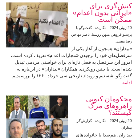
کنش‌گری برای
«ایرانی بدون اعدام»
ممکن است
20 ژوئن 2024
- نگارنده : گفت‌وگو با
پرستو فروهر، میهن روستا، ناصر مهاجر،
رضا معینی
«بیداران» همچون از آغاز یکی از
سرفصل‌های خود را برچیدن «مجازات اعدام»‌ تعریف کرده است،
امروز این سرفصل به فصل تازه‌ای برای خواستی مردمی تبدیل
شده است. با چنین رویکردی همکاران «بیداران» در این‌باره به
گفت‌وگو نشستیم و رویداد تاریخی سی خرداد ۱۳۶۰ را بررسیدیم.
ادامه
محکومان کنونی
راهروهای مرگ
کیستند؟
20 ژوئن 2024
- نگارنده : گزارش‌گر
بیداران
بیداران، هم‌صدا با خانواده‌های