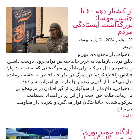
تازه ترين مقاله ها
از کشتار دهه ۶۰ تا
جنبش مهسا؛
بزرگداشت ایستادگی
مردم
20 سپتامبر 2024
- نگارنده : پرستو
فروهر
دادخواهی از محدوده‌ی مهر و
تعلق فردی بازمانده به عزیز جانباخته‌اش فرامی‌رود، دوست داشتن
را به تعهدی بدل می‌کند برای یادآوری سرگذشتی که استبداد شریان
حیاتش را قطع کرده‌؛ درد مرگ در پیکر جانباخته را به خشم بازمانده
بدل می‌کند تا از گلویی زنده‌ و جاندار ندای اعتراض سر دهد.
دادخواهی، داغ ما را از سوگواری، از گیر افتادن در مرثیه‌خوانی
می‌رهاند. طلب حق است و از این رو در امتداد استقامت
سرکوب‌شده‌ی جانباختگان قرار می‌گیرد و شریانی از مقاومت
می‌سازد.
ادامه
دادگاه حمید نوری:
چرخش‌گاه گذار از