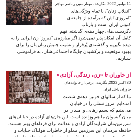
11 نوامبر 2022, نگارنده : مهناز متین و ناصر مهاجر
"انقلاب زنان"، با تمام ویژگی‌های
"امروزی"‌اش که برآمده از جامعه‌ی
کنونی ایران است و بازتاب
دگردیسی‌های چهار دهه‌ی گذشته. فهم
کامل آن امکان‌پذیر نمی‌شود اگر مبارزه‌ی "دیروز" زن ایرانی را به
دیده نگیریم و گذشته‌ی پُرفراز و نشیب جنبش زنان‌مان را برای
بهبود موقعیت و برکشیدن جایگاه اجتماعی‌شان، به فراموشی
سپاریم.
از خاوران تا «زن، زندگی، آزادی»
30 اكتبر 2022, نگارنده : برخی از خانواده‌های
خاوران داخل ایران
ما که از سالهای خونین دهه‌ی شصت
آمده‌ایم امروز نسلی را در خیابان
می‌بینیم که نسیم رهایی و امید را در
میان گیسوان ما هم وزانده است. این جان‌های آزاده در خیابان‌های
سرزمین‌مان سُرایندگان آزادی و عدالت برای فرداهای بهتر هستند.
حافظه مردمان این سرزمین مملو از خاطرات هولناک جنایات و
سرکوب توسط جمهوری اسلامی است. ما، خانواده‌های خاوران