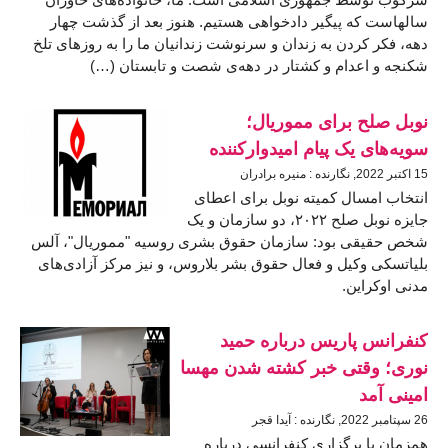
سالهاست که پیگیر دادخواهی هستیم. هنوز بعد از گذشت چهار
دهه، فکر کردن به زندان و سرنوشت زندانیان ما را به روزهای تلخ
شکنجه و اعدام و کشتار در دهه‌ی شصت و تابستان (…)
نوبل صلح برای مموریال؛
سویه‌های یک پیام امیدوارکننده
15 اكتبر 2022, نگارنده : منیره برادران
انتخاب امسال کمیته نوبل برای اعطای
جایزه نوبل صلح ۲۰۲۲، دو سازمان و یک
شخص حقیقی بود: سازمان حقوق بشری روسیه "مموریال"، آلس
بلیاتسکی وکیل و فعال حقوق بشر بلاروس، و نیز مرکز آزادی‌های
مدنی اوکراین.
کنفرانس پاریس درباره حمید
نوری؛ وقتی خبر کشته شدن مهسا
امینی آمد
26 سپتامبر 2022, نگارنده : آیدا قجر
همزمان با برگزاری کنفرانسی درباره