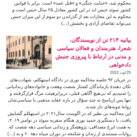
محکوم شد، «جنایت جنگی» و «قتل عمد» است. برابر با قوانین
کشور سوئد حبس ابد در این کشور معادل ۲۵ سال حبس است و
محکوم به این مجازات بعد از گذراندن دو سوم از این میزان حبس
می‌تواند تقاضای آزادی و بخشش (…)
بیانیه ۲۱۴ تن از نویسندگان،
شعرا، هنرمندان و فعالان سیاسی
و مدنی در ارتباط با پیروزی جنبش
دادخواهی
25 اوت 2022
در جریان ۹۲ جلسه محاکمه نوری در دادگاه استهکلم، شهادت‌های
تکان دهندۀ بازماندگان کشتار شصت وهفت و خانواده‌های زندانیانی
را شنيديم که بی‌هيچ آگاهی قبلی، دربرابرهيئت مرگ قرارگرفتند و
تنها پس ازپاسخ به چند سؤال در باره عقايد مذهبی یا سیاسی‌شان
روانۀ چوبه‌های دار شدند.
اين محاکمه بی نظير که در اگوست سال۲۰۲۱ در استهکلم گشايش
يافت، با دستگيری حميد نوری هنگام سفربه سوئد در نوامبر ۲۰۱۹،
به همت ايرج مصداقی، پژوهشگر و زندانی سياسی دهه شصت که
روايات مستندی از زندان و شکنجه در دوران سیاه دهۀ ۶۰ و به (…)