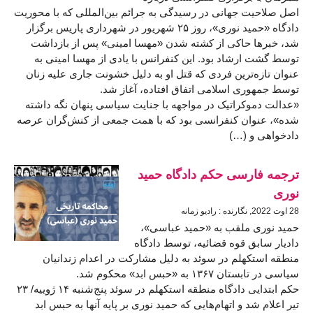
اصل صلاحیت جهانی در رسیدگی به جرائم بین‌المللی که با محوریت
دادگاه «حمید نوری»، روز ۲۵ شهریور در شهرداری پاریس برگزار
شد، خبرها حاکی از کشته شدن «مهسا امینی» پس از بازداشت
توسط گشت ارشاد بود. این کنفرانس با یادی از مهسا امینی به
عنوان تازه‌ترین فردی که قتل‌ او به دلیل خشونت جاری علیه زنان
توسط جمهوری اسلامی اتفاق افتاده، آغاز شد.
«عدالت دموکراتیک در مواجهه با جنایت سیاسی پنهان نگه داشته
شده»، عنوان کنفرانسی بود که با همت جمعی از کنش‌گران عرصه
دادخواهی و (…)
ترجمه فارسی حکم دادگاه حمید
نوری
28 اوت 2022, نگارنده : رادیو زمانه
حمید نوری ملقب به «حمید عباسی»،
دادیار سابق قوه قضائیه، توسط دادگاه
منطقه‌ استکهلم در سوئد به دلیل مشارکت در اعدام زندانیان
سیاسی در تابستان ۱۳۶۷ به «حبس ابد» محکوم شد.
حکم ابتدایی دادگاه منطقه استکهلم در سوئد پنج‌شنبه ۱۴ ژوییه/ ۲۳
تیر اعلام شد و اتهام‌هایی که حمید نوری بر پایه آنها به حبس ابد